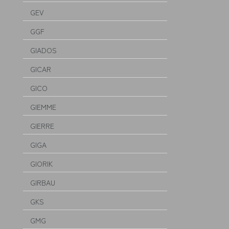
GEV
GGF
GIADOS
GICAR
GICO
GIEMME
GIERRE
GIGA
GIORIK
GIRBAU
GKS
GMG