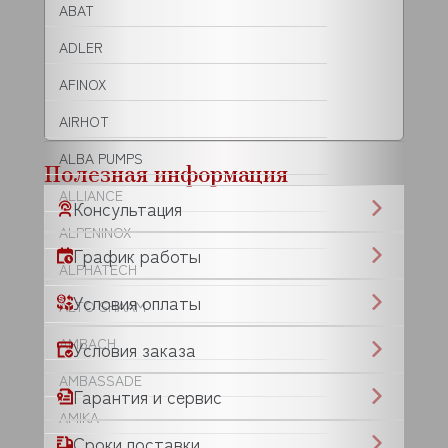
ABAT
ADLER
AFINOX
AIRHOT
ALBA PUMPS
Полезная информация
ALLIANCE
Консультация
ALPENINOX
График работы
ALPHATECH
Условия оплаты
ALTO SHAAM
AMBACH
Условия заказа
AMBASSADE
Гарантия и сервис
AMIKA
Сроки поставки