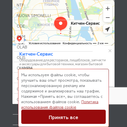
NTF
NUOVA SIMONELLI
ODE
OEM
OLAB
OLIS
OLYMPIA
Мы используем файлы cookie, чтобы
OMNIWASH
улучшить ваш опыт просмотра, показывать
персонализированную рекламу или
ORVED
содержимое и анализировать наш трафик.
Нажимая «Принять все», вы соглашаетесь с
OZTIRYAKILER
использованием файлов cookie.
Политика
© 2026 Kitchen-Service.com Интернет-магазин запчастей
использования файлов cookie
P.L. Proff Cuisine
и оборудования профессиональной кухни
Договор оферты
Политика конфиденциальности
Принять все
PACKVAC