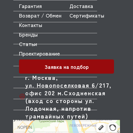
Гарантия
Доставка
MODULINE
Возврат / Обмен
Сертификаты
MONDIAL FORNI
Контакты
MONO
Бренды
MONOLITH
Статьи
MORELLO FORNI
Проектирование
MORETTI
Заявка на подбор
MORICE
г. Москва,
MULLER
ул. Новопоселковая 6/217,
офис 202 м.Сходненская
MUSSO
(вход со стороны ул.
MVQ
Лодочная, напротив
трамвайных путей)
NEMOX
NOPEIN