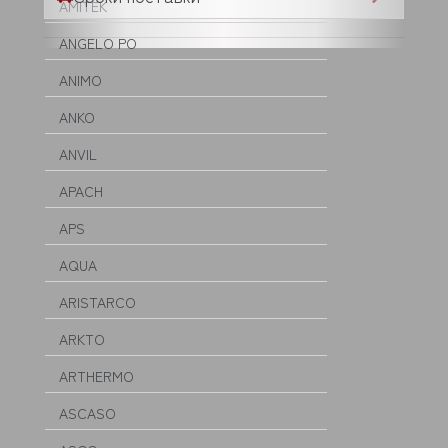
AMITEK
ANGELO PO
ANIMO
ANKO
ANVIL
APACH
APS
AQUA
ARISTARCO
ARKTO
ARTHERMO
ASCASO