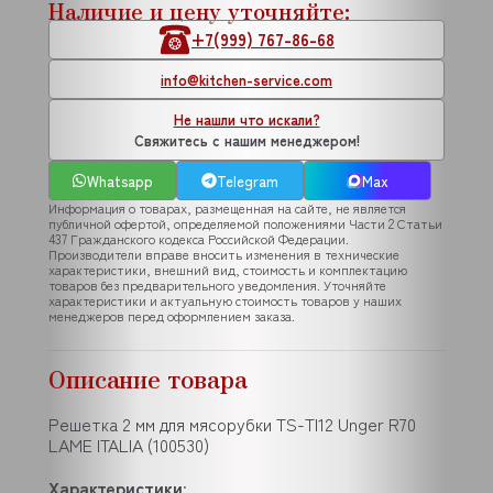
Наличие и цену уточняйте:
+7(999) 767-86-68
info@kitchen-service.com
Не нашли что искали?
Свяжитесь с нашим менеджером!
Whatsapp
Telegram
Max
Информация о товарах, размещенная на сайте, не является
публичной офертой, определяемой положениями Части 2 Статьи
437 Гражданского кодекса Российской Федерации.
Производители вправе вносить изменения в технические
характеристики, внешний вид, стоимость и комплектацию
товаров без предварительного уведомления. Уточняйте
характеристики и актуальную стоимость товаров у наших
менеджеров перед оформлением заказа.
Описание товара
Решетка 2 мм для мясорубки TS-TI12 Unger R70
LAME ITALIA (100530)
Характеристики
: