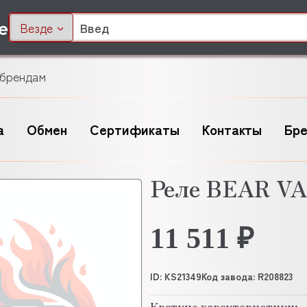
Везде
 брендам
а
Обмен
Сертификаты
Контакты
Бр
Реле BEAR VA
11 511 ₽
ID: KS21349
Код завода: R208823
Краткие характеристики: