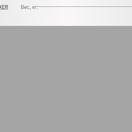
XER
Вес, кг: