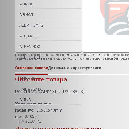
AFINOX
AIRHOT
ALBA PUMPS
ALLIANCE
ALPENINOX
Информация о товарах, размещенная на сайте, не является публичной офертой
ALPHATECH
характеристики, внешний вид, стоимость и комплектацию товаров без предва
Описание товара
Детальные характеристики
ALTO SHAAM
Описание товара
AMBACH
AMBASSADE
Реле BEAR VARIMIXER (R20-88.23)
AMIKA
Характеристики
:
габариты: 70x50x40mm
AMITEK
вес: 0.109 кг
ANGELO PO
Детальные характеристики