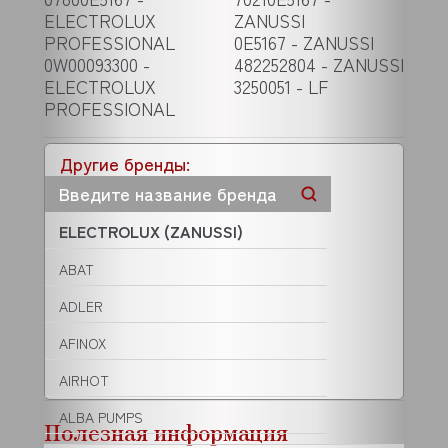
ELECTROLUX
ZANUSSI
PROFESSIONAL
0E5167 - ZANUSSI
0W00093300 -
482252804 - ZANUSSI
ELECTROLUX
3250051 - LF
PROFESSIONAL
Другие бренды:
ELECTROLUX (ZANUSSI)
ABAT
ADLER
AFINOX
AIRHOT
ALBA PUMPS
Полезная информация