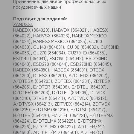
Применение: для двери профессиональных
посудомоечных машин
Подходит для моделей:
ZANUSSI:
HABEDX (864020), HABVDX (864021), HABESX (864022), HABVSX (864023), HABEDXMEXICO (864024), HABESXMEXICO (864025), CU100 (864030), CU140 (864031), CU190 (864032), CU190HD (864033), CU270 (864034), CU270HD (864035), ESD140 (864041), ESD190 (864042), ESD190HD (864043), ESD270 (864044), ESD270HD (864045), HABEDX (864090), HABESX (864091), DTEDX (864200), DTESX (864201), A/DTEDX (864202), A/DTESX (864203), ZDTEDX (864204), ZDTESX (864205), E/DTER (864206), E/DTEL (864207), D/DTER (864208), D/DTEL (864209), DTVDX (864210), DTVSX (864211), A/DTVDX (864212), A/DTVSX (864213), ZDTVDX (864214), ZDTVSX (864215), E/DTSR (864216), E/DTSL (864217), H/DTER (864220), H/DTEL (864221), E/DTERMX (864224), E/DTELMX (864225), E/DTSRMX (864226), E/DTSLMX (864227), ADTLER/MD (864500), ADTLEL/MD (864501), ADTER/CT (864502), ADTEL/CT (864503), ADTERC90CT (864504), ADTELC90CT (864505), HABRTER (864506), HABRTEL (864507), ADTLER/CT (864508), ADTER/MD (864510), ADTEL/MD (864511), ADTERC90MD (864512), ADTELC90MD (864513), ADTLSR/MD (864514), ADTLSL/MD (864515), ADTRTER9 (864516), ADTRTEL9 (864517), ADTRTER6 (864518), ADTRTEL6 (864519), ADTRTERC (864520), ADTRTELC (864521), RT100ED (531001), RT100ES (531002), RT100SR (531003), RT100SL (531004), RT140ED (531011), RT140ES (531012), RT140SR (531013), RT140SL (531014), RT190ED (531021), RT190ES (531022), RT190SR (531023), RT190SL (531024), RT190HDED (531031), RT190HDES (531032), RT190HSR (531033), RT190HSL (531034), RT270ED (531041), RT270ES (531042), RT270SR (531043), RT270SL (531044), RT270HDED (531051), RT270HDES (531052), RT270HSR (531053), RT270HSL (531054), RT100ERF (531101), RT100ELF (531102), RT100VD (531103), RT100VS (531104), RT140ERF (531111), RT140ELF (531112), RT140VD (531113), RT140VS (531114), RT142ERF (531115), RT142ELF (531116), RT190ERF (531121), RT190ELF (531122), RT190VD (531123), RT190VS (531124), RT190HERF (531131), RT190HELF (531132), RT190HDVDF (531133), RT190HDVSF (531134), RT270ERF (531141), RT270ELF (531142), RT270VDF (531143), RT270VSF (531144), RT270HERF (531151), RT270HELF (531152), RT270HDVDF (531153), RT270HDVSF (531154), RT100ERG (531201), RT100ELG (531202), RT100VDU (531203), RT100VSU (531204), RT140ERG (531211), RT140ELG (531212), RT140VDU (531213), RT140VSU (531214), RT190ERG (531221), RT190ELG (531222), RT190VDU (531223), RT190VSU (531224), RT190HERG (531231), RT190HELG (531232), RT190HDVDU (531233), RT190HDVSU (531234), RT270ERG (531241), RT270ELG (531242), RT270VDU (531243), RT270VSU (531244), RT270HERG (531251), RT270HELG (531252), RT270HDVDU (531253), RT270HDVSU (531254), RT10ED (531300), RT10ES (531301), RT10SR (531302), RT10SL (531303), RT10ED/230 (531304), RT10ES/230 (531305), RT10ERF60 (531306), RT10ELF60 (531307), RT10ERF (531308), RT10ELF (531309), RT10ERBF60 (531310), RT10ELBF60 (531311), RT10ERG (531312), RT10ELG (531313), RT10EDH (531314), RT10ESH (531315), RT10SRB (531316), RT10SLB (531317), RT10ED/230H (531318), RT10ES/230H (531319), RT10ERBF (531320), RT10ELBF (531321), RT10ERBG (531324), RT10ELBG (531325), RT10EDECO (531330), RT10ESECO (531331), RT10SRC (531332), RT10SLC (531333), RT10ED/230E (531334), RT10ES/230E (531335), RT10ERCF (531338), RT10ELCF (531339), RT10ERCG (531342), RT10ELCG (531343), RT10EDHE (531344), RT10ESHE (531345), RT10SRCB (531346), RT10SLCB (531347), RT10ED/230HE (531348), RT10ES/230HE (531349), RT10ERCBF (531350), RT10ELCBF (531351), RT10ERCBG (531354), RT10ELCBG (531355), RT10ERASIA (531360), RT10ELASIA (531361), RT10SRASIA (531364), RT10SLASIA (531365), RT10ERCINA (531372), RT10ELCINA (531373), RT10ERROWH (531374), RT10ELROWH (531375), RT10ERH (531376), RT10ELH (531377), RT10ERROW (531378), RT10ELROW (531379), RT10ERROW6 (531380), RT10ELROW6 (531381), RT100EDF (531500), RT100ESF (531501), RT140EDFWHIRPOOL (531502), RT140ESFWHIRPOOL (531503), RT190EDFWHIRPOOL (531504), RT190ESFWHIRPOOL (531505), RT142EDFWHIRPOOL (531506), RT142ESFWHIRPOOL (531507), RT190HDEDFWHIRPOOL (531508), RT190HDESFWHIRPOOL (531509), RT270EDFWHIRPOOL (531510), RT270ESFWHIRPOOL (531511), RT270HDEDFWHIRPOOL (531512), RT270HDESFWHIRPOOL (531513), RT100EDECO (531520), RT100ESECO (531521), RT100SRC (531522), RT100SLC (531523), RT100ERCF (531524), RT100ELCF (531525), RT100EDECOFWHIRPOOL (531526), RT100ESECOFWHIRPOOL (531527), RT100ERCG (531528), RT100ELCG (531529), RT140EDECO (531530), RT140ESECO (531531), RT140SRC (531532), RT140SLC (531533), RT140ERCF (531534), RT140ELCF (531535), RT140EDECOFWHIRPOOL (531536), RT140ESECOFWHIRPOOL (531537), RT140ERCG (531538), RT140ELCG (531539), RT190EDECO (531540), RT190ESECO (531541), RT190SRC (531542), RT190SLC (531543), RT190ERCF (531544), RT190ELCF (531545), RT142ERCF (531546), RT142ELCF (531547), RT190EDECOFWHIRPOOL (531548), RT190ESECOFWHIRPOOL (531549), RT142EDECOFWHIRPOOL (531550), RT142ESECOFWHIRPOOL (531551), RT190ERCG (531552), RT190ELCG (531553), RT190HDEDECO (531554), RT190HDESECO (531555), RT190HSRC (531556), RT190HSLC (531557), RT190HERCF (531558), RT190HELCF (531559), RT190HDEDECOFWHIRPOOL (531560), RT190HDESECOFWHIRPOOL (531561), RT190HERCG (531562), RT190HELCG (531563), RT270EDECO (531564), RT270ESECO (531565), RT270SRC (531566), RT270SLC (531567), RT270ERCF (531568), RT270ELCF (531569), RT270EDECOFWHIRPOOL (531570), RT270ESECOFWHIRPOOL (531571), RT270ERCG (531572), RT270ELCG (531573), RT270HDEDECO (531574), RT270HDESECO (531575), RT270HSRC (531576), RT270HSLC (531577), RT270HERCF (531578), RT270HELCF (531579), RT270HDEDECOFWHIRPOOL (531580), RT270HDESECOFWHIRPOOL (531581), RT270HERCG (531582), RT270HELCG (531583), RT140EDEPL (531590), RT140ESEPL (531591), RT140VDEPL (531592), RT140VSEPL (531593), RT140EDEPLF (531594), RT140ESEPLF (531595), RT140EDEPLFWHIRPOOL (531596), RT140ESEPLFWHIRPOOL (531597), RT140EDEPLU (531598), RT140ESEPLU (531599), RT190EDEPL (531600), RT190ESEPL (531601), RT190VDEPL (531602), RT190VSEPL (531603), RT190EDEPLF (531604), RT190ESEPLF (531605), RT142EDEPLF (531606), RT142ESEPLF (531607), RT190EDEPLF (531608), RT190ESEPLF (531609), RT142EDEPLFWHIRPOOL (531610), RT142ESEPLFWHIRPOOL (531611), RT190EDEPLU (531612), RT190ESEPLU (531613), RT190HDEDEPL (531614), RT190HDESEPL (531615), RT190HDVDEPL (531616), RT190HDVSEPL (531617), RT190HDEDEPLF (531618), RT190HDESEPLF (531619), RT190HDEDEPLFWHIRPOOL (531620), RT190HDESEPLFWHIRPOOL (531621), RT190HDEDEPLU (531622), RT190HDESEPLU (531623), RT270EDEPL (531624), RT270ESEPL (531625), RT270VDEPL (531626), RT270VSEPL (531627), RT270EDEPLF (531628), RT270ESEPLF (531629), RT270EDEPLFWHIRPOOL (531630), RT270ESEPLFWHIRPOOL (531631), RT270EDEPLU (531632), RT270ESEPLU (531633), RT270HDEDEPL (531634), RT270HDESEPL (531635), RT270HDVDEPL (531636), RT270HDVSEPL (531637), RT270HDEDEPLF (531638), RT270HDESEPLF (531639), RT270HDEDEPLFWH (531640), RT270HDESEPLFWH (531641), RT270HDEDEPLU (531642), RT270HDESEPLU (531643), WT95ER (532001), WT95EL (532002), WT95SR (532003), WT95SL (532004), WT100ER (532011), WT100EL (532012), WT100SR (532013), WT100SL (532014), WT150ER (532021), WT150EL (532022), WT150SR (532023), WT150SL (532024), WT150HER (532031), WT150HEL (532032), WT150HSR (532033), WT150HSL (532034), WT200ER (532041), WT200EL (532042), WT200SR (532043), WT200SL (532044), WT200HER (532051), WT200HEL (532052), WT200HSR (532053), WT200HSL (532054), WT95ERF (532060), WT95ELF (532061), WT100ERF (532062), WT100ELF (532063), WT150ERF (532064), WT150ELF (532065), WT150HERF (532066), WT150HELF (532067), WT200ER- (532068), WT200ELF (532069), WT200HERF (532070), WT200HELF (532071), WT95ERECOF (532072), WT95ELECOF (532073), WT100ERCF (532074), WT100ELCF (532075), WT150ERCF (532076), WT150ELCF (532077), WT150HERCF (532078), WT150HELCF (532079), WT200ERCF (532080), WT200ELCF (532081), WT200HERCF (532082), WT200HELCF (532083), WT100EREPLF (532084), WT100ELEPLF (532085), WT150EREPLF (532086), WT150ELEPLF (532087), WT150HDEREPLF (532088), WT150HDELEPLF (532089), WT200EREPLF (532090), WT200ELEPLF (532091), WT200HDEREPLF (532092), WT200HDELEPLF (532093), WT95ERC (532101), WT95ELC (532102), WT95SRC (532103), WT95SLC (532104), WT100ERC (532111), WT100ELC (532112), WT100SRC (532113), WT100SLC (532114), WT150ERC (532121), WT150ELC (532122), WT150SRC (532123), WT150SLC (532124), WT150HERC (532131), WT150HELC (532132), WT150HSRC (532133), WT150HSLC (532134), WT200ERC (532141), WT200ELC (532142), WT200SRC (532143), WT200SLC (532144), WT200HERC (532151), WT200HELC (532152), WT200HSRC (532153), WT200HSLC (532154), WT100EREPL (532211), WT100ELEPL (532212), WT100SREPL (532213), WT100SLEPL (532214), WT150EREPL (532221), WT150ELEPL (532222), WT150SREPL (532223), WT150SLEPL (532224), WT150HDERE (532231), WT150HDELEPL (532232), WT150HDSRE (532233), WT150HDSLE (532234), WT200EREPL (532241), WT200ELEPL (532242), WT200SREPL (532243), WT200SLEPL (532244), WT200HDEREPL (532251), WT200HDELEPL (532252), WT200HDSRE (532253), WT200HDSLE (532254), D1700ER (532501), D1700EL (532502), H511ER (532503), H511EL (532504), H511ERECO (532505), H511ELECO (532506), D1800ER (532511), D1800EL (532512), H512ER (532513), H512EL (532514), H512VERold (532515), H512VEL (532516), H512LVER (532517), H512LVEL (532518), D2700ER (532521), D2700EL (532522), H522VER- (532523), H522VEL- (532524), H522LVER (532525), H522LVEL (532526), D2700HDER (532531), D2700HDEL (532532), H512ERECO (532533), H512ELECO (532534), H512VERECO (532535), H512VELECO (532536), H512LVERECO (532537), H512LVELECO (532538), D3600ER (532541), D3600EL (532542), H522VERECO (532543), H522VELECO (532544), H522LVERECO (532545), H522LVELECO (532546), D3600HDER (532551), D3600HDEL (532552), H512EREPL (532553), H512ELEPL (532554), H512VEREPL (532555), H512VELEPL (532556), H512LVEREPL (532557), H512LVELEPL (532558), H522VEREPL (532563), H522VELEPL (532564), H522LVEREPL (532565), H522LVELEPL (532566), H512EREPL (532573), H512ELEPL (532574), H512VEREPL (532575), H512VELEPL (532576), H512LVEREPL (532577), H512LVELEPL (532578), H522VEREPL (532583), H522VELEPL (532584), H522LVEREPL (532585), H522LVELEPL (532586), D1700ERECO (532601), D1700ELECO (532602),