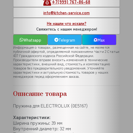
+7(999) 767-86-68
info@kitchen-service.com
Не нашли что искали?
Свяжитесь с нашим менеджером!
Whatsapp
Telegram
Max
Информация о товарах, размещенная на сайте, не является
публичной офертой, определяемой положениями Части 2 Статьи
437 Гражданского кодекса Российской Федерации.
Производители вправе вносить изменения в технические
характеристики, внешний вид, стоимость и комплектацию
товаров без предварительного уведомления. Уточняйте
характеристики и актуальную стоимость товаров у наших
менеджеров перед оформлением заказа.
Описание товара
Пружина для ELECTROLUX (0E5167)
Характеристики:
Ширина пружины: 39 мм
Внутренний диаметр: 32 мм