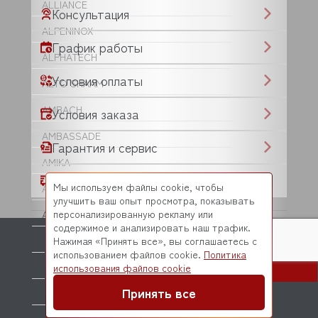
ALLIANCE
Консультация
ALPENINOX
График работы
ALPHATECH
Условия оплаты
ALTO SHAAM
AMBACH
Условия заказа
AMBASSADE
Гарантия и сервис
AMIKA
Сроки поставки
Мы используем файлы cookie, чтобы
AMITEK
улучшить ваш опыт просмотра, показывать
персонализированную рекламу или
ANGELO PO
содержимое и анализировать наш трафик.
ANIMO
Нажимая «Принять все», вы соглашаетесь с
использованием файлов cookie.
Политика
ANKO
использования файлов cookie
Принять все
+7 495 120-86-68
ANVIL