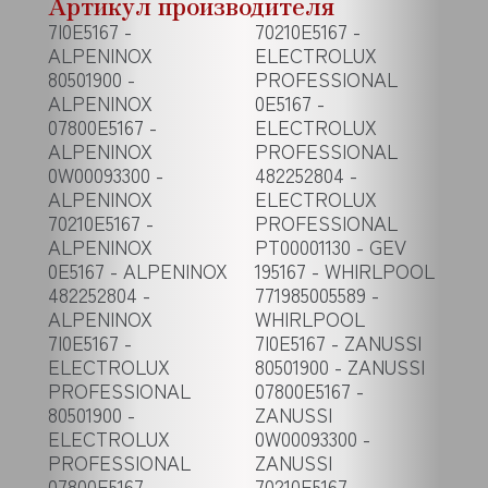
Артикул производителя
7I0E5167 -
70210E5167 -
ALPENINOX
ELECTROLUX
80501900 -
PROFESSIONAL
ALPENINOX
0E5167 -
07800E5167 -
ELECTROLUX
ALPENINOX
PROFESSIONAL
0W00093300 -
482252804 -
ALPENINOX
ELECTROLUX
70210E5167 -
PROFESSIONAL
ALPENINOX
PT00001130 - GEV
0E5167 - ALPENINOX
195167 - WHIRLPOOL
482252804 -
771985005589 -
ALPENINOX
WHIRLPOOL
7I0E5167 -
7I0E5167 - ZANUSSI
ELECTROLUX
80501900 - ZANUSSI
PROFESSIONAL
07800E5167 -
80501900 -
ZANUSSI
ELECTROLUX
0W00093300 -
PROFESSIONAL
ZANUSSI
07800E5167 -
70210E5167 -