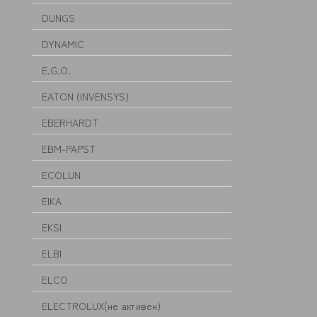
DUNGS
DYNAMIC
E.G.O.
EATON (INVENSYS)
EBERHARDT
EBM-PAPST
ECOLUN
EIKA
EKSI
ELBI
ELCO
ELECTROLUX(не активен)