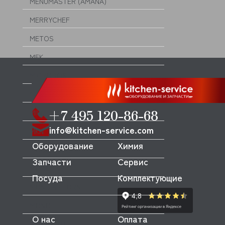
MENUMASTER (AMANA)
MERRYCHEF
METOS
MFK
MICRODOS
MINERVA
+7 495 120-86-68
MIWE
info@kitchen-service.com
MKN
Оборудование
Химия
MODULAR
Запчасти
Сервис
MODULINE
Посуда
Комплектующие
MONDIAL FORNI
MONO
О нас
Оплата
MONOLITH