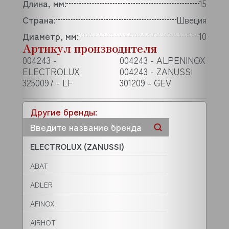
Длина, мм:
15
Страна:
Швеция
Диаметр, мм:
10
Артикул производителя
004243 -
004243 - ALPENINOX
ELECTROLUX
004243 - ZANUSSI
3250097 - LF
301209 - GEV
Другие бренды:
ELECTROLUX (ZANUSSI)
ABAT
ADLER
AFINOX
AIRHOT