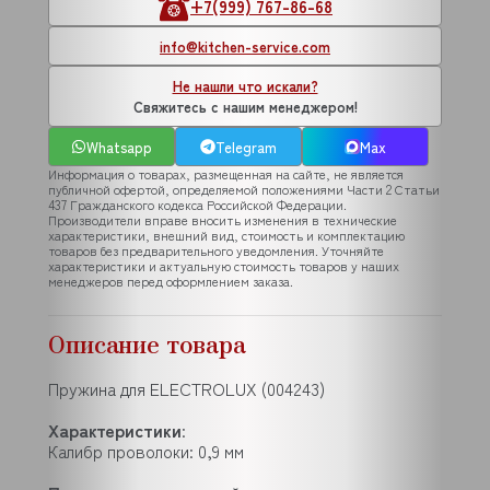
+7(999) 767-86-68
info@kitchen-service.com
Не нашли что искали?
Свяжитесь с нашим менеджером!
Whatsapp
Telegram
Max
Информация о товарах, размещенная на сайте, не является
публичной офертой, определяемой положениями Части 2 Статьи
437 Гражданского кодекса Российской Федерации.
Производители вправе вносить изменения в технические
характеристики, внешний вид, стоимость и комплектацию
товаров без предварительного уведомления. Уточняйте
характеристики и актуальную стоимость товаров у наших
менеджеров перед оформлением заказа.
Описание товара
Пружина для ELECTROLUX (004243)
Характеристики
:
Калибр проволоки: 0,9 мм