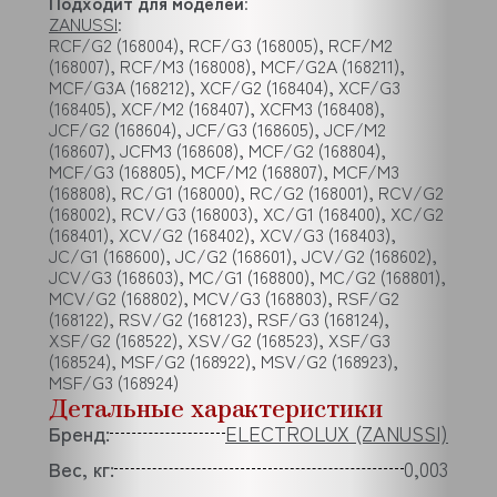
Подходит для моделей
:
ZANUSSI
:
RCF/G2 (168004), RCF/G3 (168005), RCF/M2
(168007), RCF/M3 (168008), MCF/G2A (168211),
MCF/G3A (168212), XCF/G2 (168404), XCF/G3
(168405), XCF/M2 (168407), XCFM3 (168408),
JCF/G2 (168604), JCF/G3 (168605), JCF/M2
(168607), JCFM3 (168608), MCF/G2 (168804),
MCF/G3 (168805), MCF/M2 (168807), MCF/M3
(168808), RC/G1 (168000), RC/G2 (168001), RCV/G2
(168002), RCV/G3 (168003), XC/G1 (168400), XC/G2
(168401), XCV/G2 (168402), XCV/G3 (168403),
JC/G1 (168600), JC/G2 (168601), JCV/G2 (168602),
JCV/G3 (168603), MC/G1 (168800), MC/G2 (168801),
MCV/G2 (168802), MCV/G3 (168803), RSF/G2
(168122), RSV/G2 (168123), RSF/G3 (168124),
XSF/G2 (168522), XSV/G2 (168523), XSF/G3
(168524), MSF/G2 (168922), MSV/G2 (168923),
MSF/G3 (168924)
Детальные характеристики
Бренд:
ELECTROLUX (ZANUSSI)
Вес, кг:
0,003