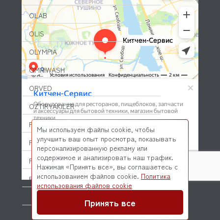
OLAB
OLIS
OLYMPIA
OMNIWASH
ORVED
OZTIRYAKILER
P.L. Proff Cuisine
Мы используем файлы cookie, чтобы
улучшить ваш опыт просмотра, показывать
PACKVAC
персонализированную рекламу или
содержимое и анализировать наш трафик.
PACOJET
Нажимая «Принять все», вы соглашаетесь с
использованием файлов cookie.
Политика
PANERO
© 2026 Kitchen-Service.com Интернет-магазин запчастей
использования файлов cookie
и оборудования профессиональной кухни
PARKER
Договор оферты
Политика конфиденциальности
Принять все
PASQUINI