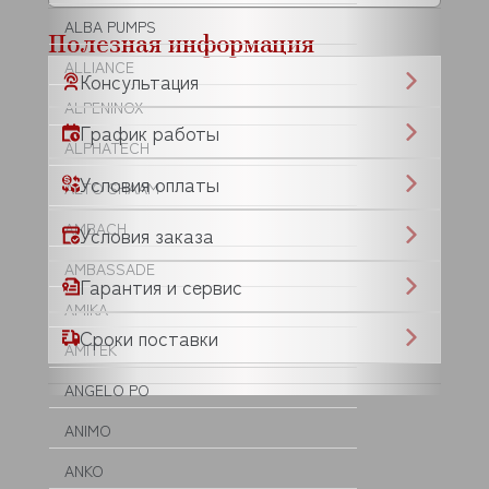
ALBA PUMPS
Полезная информация
ALLIANCE
Консультация
ALPENINOX
График работы
ALPHATECH
Условия оплаты
ALTO SHAAM
AMBACH
Условия заказа
AMBASSADE
Гарантия и сервис
AMIKA
Сроки поставки
AMITEK
ANGELO PO
ANIMO
ANKO