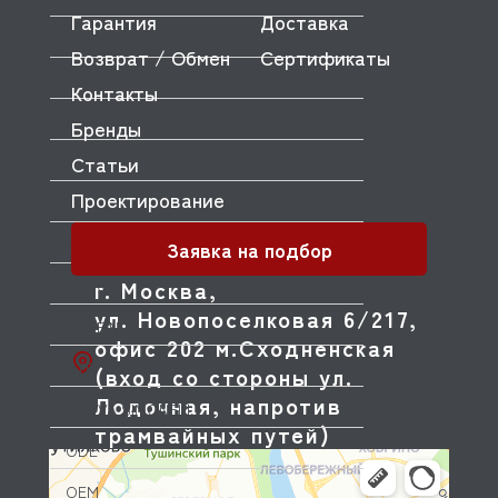
Гарантия
Доставка
MORELLO FORNI
Возврат / Обмен
Сертификаты
MORETTI
Контакты
MORICE
Бренды
Статьи
MULLER
Проектирование
MUSSO
MVQ
Заявка на подбор
г. Москва,
NEMOX
ул. Новопоселковая 6/217,
NOPEIN
офис 202 м.Сходненская
NTF
(вход со стороны ул.
Лодочная, напротив
NUOVA SIMONELLI
трамвайных путей)
ODE
OEM