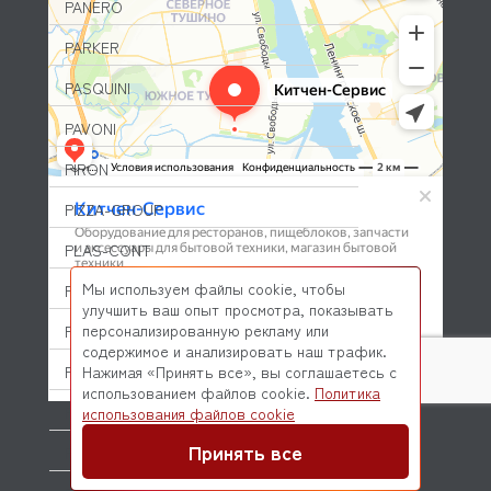
PANERO
PARKER
PASQUINI
PAVONI
PIRON
PIZZA-GROUP
PLAS-CONT
Мы используем файлы cookie, чтобы
POLAIR (ПОЛАИР)
улучшить ваш опыт просмотра, показывать
персонализированную рекламу или
PONY
содержимое и анализировать наш трафик.
POPCAKE
Нажимая «Принять все», вы соглашаетесь с
использованием файлов cookie.
Политика
© 2026 Kitchen-Service.com Интернет-магазин запчастей
PRATICA
использования файлов cookie
и оборудования профессиональной кухни
Договор оферты
Политика конфиденциальности
Принять все
PRIMAX