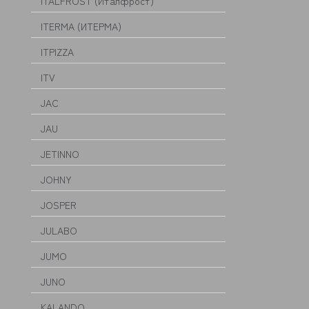
ITALFROST (Италфрост)
ITERMA (ИТЕРМА)
ITPIZZA
ITV
JAC
JAU
JETINNO
JOHNY
JOSPER
JULABO
JUMO
JUNO
KALANDO