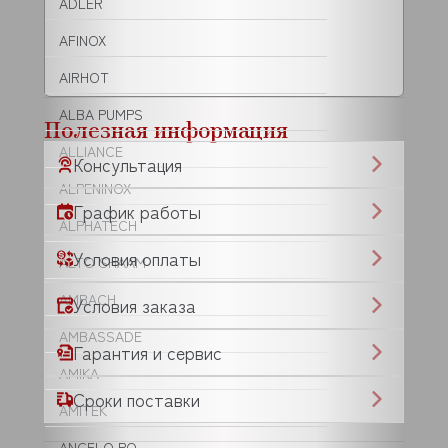
ADLER
AFINOX
AIRHOT
ALBA PUMPS
Полезная информация
ALLIANCE
Консультация
ALPENINOX
График работы
ALPHATECH
Условия оплаты
ALTO SHAAM
AMBACH
Условия заказа
AMBASSADE
Гарантия и сервис
AMIKA
Сроки поставки
AMITEK
ANGELO PO