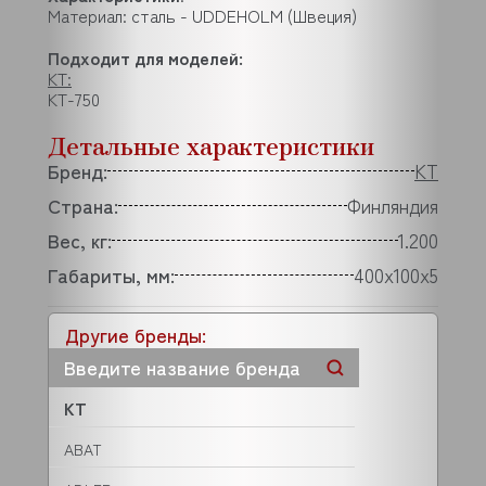
Материал: сталь - UDDEHOLM (Швеция)
Подходит для моделей:
KT:
KT-750
Детальные характеристики
Бренд:
KT
Страна:
Финляндия
Вес, кг:
1.200
Габариты, мм:
400х100х5
Другие бренды:
KT
ABAT