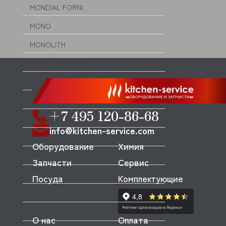
MONDIAL FORNI
MONO
MONOLITH
MORELLO FORNI
MORETTI
MORICE
+7 495 120-86-68
MULLER
info@kitchen-service.com
MUSSO
Оборудование
Химия
MVQ
Запчасти
Сервис
NEMOX
Посуда
Комплектующие
NOPEIN
NTF
О нас
Оплата