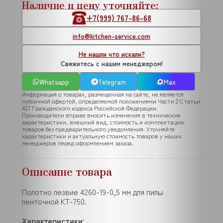
Наличие и цену уточняйте:
+7(999) 767-86-68
info@kitchen-service.com
Не нашли что искали?
Свяжитесь с нашим менеджером!
Whatsapp
Telegram
Max
Информация о товарах, размещенная на сайте, не является
публичной офертой, определяемой положениями Части 2 Статьи
437 Гражданского кодекса Российской Федерации.
Производители вправе вносить изменения в технические
характеристики, внешний вид, стоимость и комплектацию
товаров без предварительного уведомления. Уточняйте
характеристики и актуальную стоимость товаров у наших
менеджеров перед оформлением заказа.
Описание товара
Полотно лезвие 4260-19-0,5 мм для пилы
ленточной KT-750.
Характеристики
: