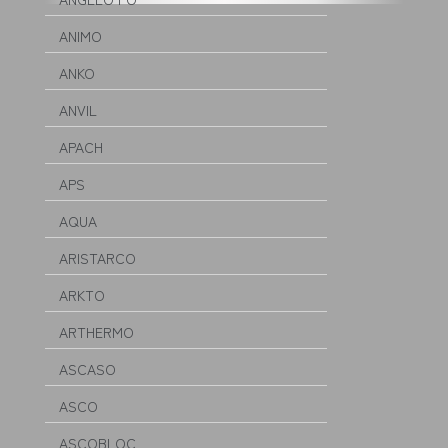
ANIMO
ANKO
ANVIL
APACH
APS
AQUA
ARISTARCO
ARKTO
ARTHERMO
ASCASO
ASCO
ASCOBLOC