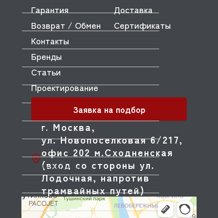
NUOVA SIMONELLI
Гарантия
Доставка
ODE
Возврат / Обмен
Сертификаты
Контакты
OEM
Бренды
OLAB
Статьи
OLIS
Проектирование
OLYMPIA
Заявка на подбор
OMNIWASH
г. Москва,
ORVED
ул. Новопоселковая 6/217,
OZTIRYAKILER
офис 202 м.Сходненская
(вход со стороны ул.
P.L. Proff Cuisine
Лодочная, напротив
PACKVAC
трамвайных путей)
PACOJET