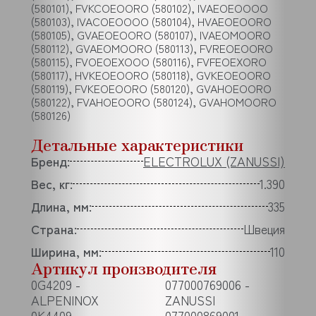
(580101), FVKCOEOORO (580102), IVAEOEOOOO
(580103), IVACOEOOOO (580104), HVAEOEOORO
(580105), GVAEOEOORO (580107), IVAEOMOORO
(580112), GVAEOMOORO (580113), FVREOEOORO
(580115), FVOEOEXOOO (580116), FVFEOEXORO
(580117), HVKEOEOORO (580118), GVKEOEOORO
(580119), FVKEOEOORO (580120), GVAHOEOORO
(580122), FVAHOEOORO (580124), GVAHOMOORO
(580126)
Детальные характеристики
Бренд:
ELECTROLUX (ZANUSSI)
Вес, кг:
1.390
Длина, мм:
335
Страна:
Швеция
Ширина, мм:
110
Артикул производителя
0G4209 -
077000769006 -
ALPENINOX
ZANUSSI
0K4409 -
077000869001 -