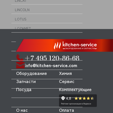
LINCAT
LINCOLN
LOTUS
LOZAMET
LUCIFER-PARKER
LUXSTAHL
+7 495 120-86-68
M&M
info@kitchen-service.com
MACAP
Оборудование
Химия
MACH
Запчасти
Сервис
MACO
Посуда
Комплектующие
MANITOWOC
MARENO
О нас
Оплата
MARTELLATO