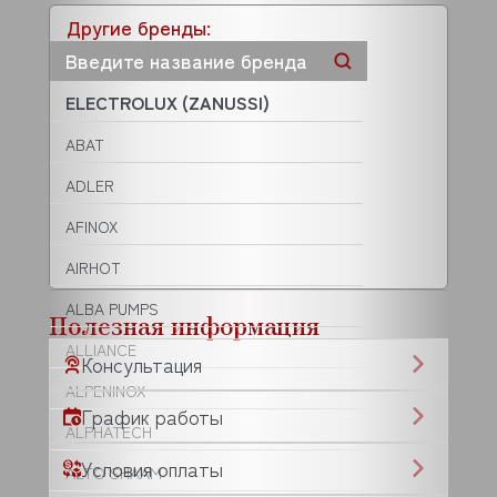
Другие бренды:
ELECTROLUX (ZANUSSI)
ABAT
ADLER
AFINOX
AIRHOT
ALBA PUMPS
Полезная информация
ALLIANCE
Консультация
ALPENINOX
График работы
ALPHATECH
Условия оплаты
ALTO SHAAM