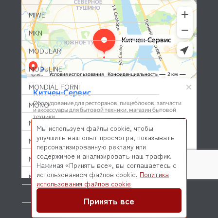
MIWE
MKN
MODULAR
MODULINE
MONDIAL FORNI
MONO
MONOLITH
Мы используем файлы cookie, чтобы
улучшить ваш опыт просмотра, показывать
MORELLO FORNI
персонализированную рекламу или
содержимое и анализировать наш трафик.
MORETTI
Нажимая «Принять все», вы соглашаетесь с
использованием файлов cookie.
Политика
MORICE
© 2026 Kitchen-Service.com Интернет-магазин запчастей
использования файлов cookie
и оборудования профессиональной кухни
MULLER
Договор оферты
Политика конфиденциальности
Принять все
MUSSO