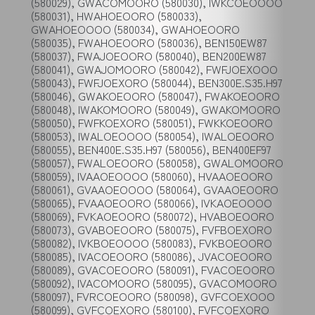
(580029), GWACOMOORO (580030), IWKCOEOOOO
(580031), HWAHOEOORO (580033),
GWAHOEOOOO (580034), GWAHOEOORO
(580035), FWAHOEOORO (580036), BEN150EW87
(580037), FWAJOEOORO (580040), BEN200EW87
(580041), GWAJOMOORO (580042), FWFJOEXOOO
(580043), FWFJOEXORO (580044), BEN300E.S35.H97
(580046), GWAKOEOORO (580047), FWAKOEOORO
(580048), IWAKOMOORO (580049), GWAKOMOORO
(580050), FWFKOEXORO (580051), FWKKOEOORO
(580053), IWALOEOOOO (580054), IWALOEOORO
(580055), BEN400E.S35.H97 (580056), BEN400EF97
(580057), FWALOEOORO (580058), GWALOMOORO
(580059), IVAAOEOOOO (580060), HVAAOEOORO
(580061), GVAAOEOOOO (580064), GVAAOEOORO
(580065), FVAAOEOORO (580066), IVKAOEOOOO
(580069), FVKAOEOORO (580072), HVABOEOORO
(580073), GVABOEOORO (580075), FVFBOEXORO
(580082), IVKBOEOOOO (580083), FVKBOEOORO
(580085), IVACOEOORO (580086), JVACOEOORO
(580089), GVACOEOORO (580091), FVACOEOORO
(580092), IVACOMOORO (580095), GVACOMOORO
(580097), FVRCOEOORO (580098), GVFCOEXOOO
(580099), GVFCOEXORO (580100), FVFCOEXORO