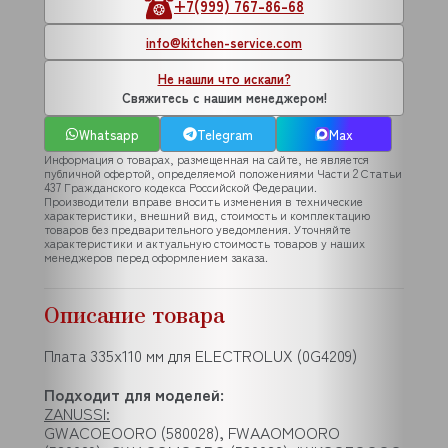
+7(999) 767-86-68
info@kitchen-service.com
Не нашли что искали?
Свяжитесь с нашим менеджером!
Whatsapp
Telegram
Max
Информация о товарах, размещенная на сайте, не является
публичной офертой, определяемой положениями Части 2 Статьи
437 Гражданского кодекса Российской Федерации.
Производители вправе вносить изменения в технические
характеристики, внешний вид, стоимость и комплектацию
товаров без предварительного уведомления. Уточняйте
характеристики и актуальную стоимость товаров у наших
менеджеров перед оформлением заказа.
Описание товара
Плата 335x110 мм для ELECTROLUX (0G4209)
Подходит для моделей:
ZANUSSI:
GWACOEOORO (580028), FWAAOMOORO