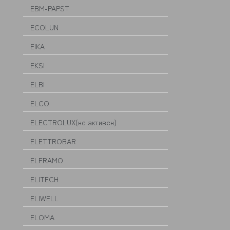
EBM-PAPST
ECOLUN
EIKA
EKSI
ELBI
ELCO
ELECTROLUX(не активен)
ELETTROBAR
ELFRAMO
ELITECH
ELIWELL
ELOMA