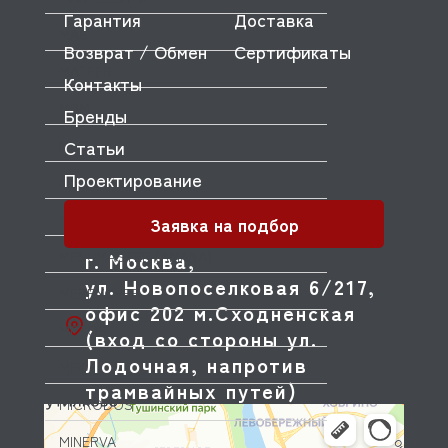
Гарантия
Доставка
MAS
Возврат / Обмен
Сертификаты
MATFER
Контакты
MBM
Бренды
Статьи
MEC
Проектирование
MECNOSUD
MEIKO
Заявка на подбор
MENUMASTER (AMANA)
г. Москва,
ул. Новопоселковая 6/217,
MERRYCHEF
офис 202 м.Сходненская
METOS
(вход со стороны ул.
Лодочная, напротив
MFK
трамвайных путей)
MICRODOS
MINERVA