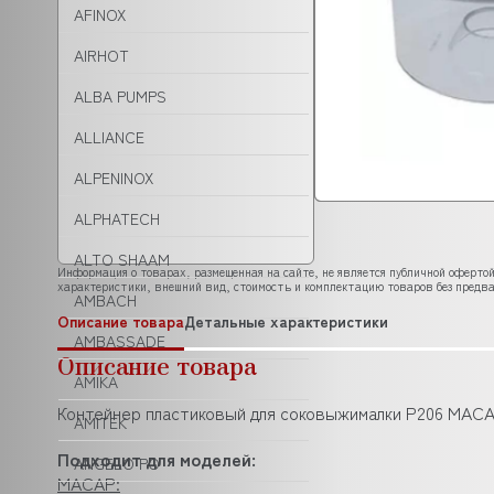
AFINOX
AIRHOT
ALBA PUMPS
ALLIANCE
ALPENINOX
ALPHATECH
ALTO SHAAM
Информация о товарах, размещенная на сайте, не является публичной офертой
характеристики, внешний вид, стоимость и комплектацию товаров без предва
AMBACH
Описание товара
Детальные характеристики
AMBASSADE
Описание товара
AMIKA
Контейнер пластиковый для соковыжималки P206 MACA
AMITEK
Подходит для моделей:
ANGELO PO
MACAP: