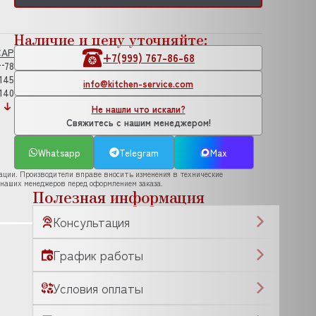
Наличие и цену уточняйте:
CAP
+7(999) 767-86-68
78
145
info@kitchen-service.com
140
Не нашли что искали?
Свяжитесь с нашим менеджером!
Whatsapp
Telegram
Max
рации. Производители вправе вносить изменения в технические
 наших менеджеров перед оформлением заказа.
Полезная информация
Консультация
График работы
Условия оплаты