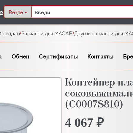
Везде
 брендам
Запчасти для MACAP
Другие запчасти для M
а
Обмен
Сертификаты
Контакты
Бр
Контейнер пл
соковыжимал
(C0007S810)
4 067 ₽