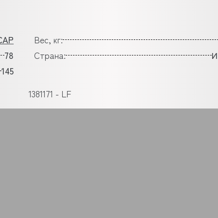
CAP
Вес, кг:
78
Страна:
И
145
1381171 - LF