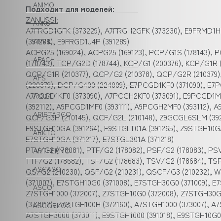
ANIMO
Подходит для моделей:
ZANUSSI:
ANKO
A7FRGD1GFK (373229), A7FRGH2GFK (373230), E9FRMD1HF5
(391288), E9FRGD1J4P (391289)
ANVIL
ACPG25 (169024), ACPG25 (169123), PCP/G1S (178143),
APACH
(178743), TCP/G2D (178744), KCP/G1 (200376), KCP/G1R 
QCP/G1R (210377), QCP/G2 (210378), QCP/G2R (210379
APS
(220379), DCP/G400 (224009), E7PCGD1KF0 (371090), E7
A7PCGD1KF0 (373090), A7PCGH2KF0 (373091), E9PCGD1MF
AQUA
(392112), A9PCGD1MF0 (393111), A9PCGH2MF0 (393112), 
ARISTARCO
QCF/G3H (210145), QCF/G2L (210148), Z9GCGL6SLM (392
E9STGH10GA (391264), E9STGLT01A (391265), Z9STGH10GA
ARKTO
E7STGH10GA (371217), E7STGL301A (371218)
PTV/G2 (178081), PTF/G2 (178082), PSF/G2 (178083), PSV
ARTHERMO
TTF/G2 (178682), TSF/G2 (178683), TSV/G2 (178684), TS
ASCASO
QS/G2 (210230), QSF/G2 (210231), QSCF/G3 (210232), 
(371007), E7STGH10G0 (371008), E7STGH30G0 (371009), E7
ASCO
Z7STGH1000 (372007), Z7STGH10G0 (372008), Z7STGH30G0
(372012), Z7STGH100H (372160), A7STGH1000 (373007), A
ASCOBLOC
A7STGH3000 (373011), E9STGH1000 (391018), E9STGH10G0