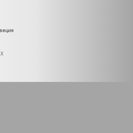
веция
UX