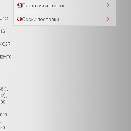
Гарантия и сервис
1J4O
Сроки поставки
G1S
P/G2R
GH2MF0
81),
32),
000
5000
,
C30