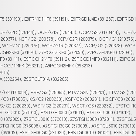
 (391190), E9FRMD1HF6 (391191), E9FRGD1J4E (391287), E9FRGD
 PCP/G2D (178144), OCP/G1S (178443), OCP/G2D (178444), TCP/
(200377), KCP/G2 (200378), KCP/G2R (200379), QCP/G1 (210376),
), WCP/G1 (220376), WCP/G1R (220377), WCP/G2 (220378), WC
PCGH2KF0 (371091), Z7PCGD1KF0 (372090), Z7PCGH2KF0 (372091),
0 (391111), E9PCGH2MF0 (391112), Z9PCGD1MF0 (392111), Z9PC
A9PCGD1MFK (393212), A9PCGH2MFK (393213)
016)
 (392264), Z9STGLT01A (392265)
/G2 (178084), PSF/G3 (178085), PTV/G2N (178201), TTV/G2 (1786
F/G3 (178685), KS/G2 (200230), KSF/G2 (200231), KSCF/G3 (2002
WS/G2 (220230), WSF/G2 (220231), WSCF/G3 (220232), E7STGH1
STGL3010 (371010), E7STGH3000 (371011), E7STGL5000 (371012),
 (372009), Z7STGL3010 (372010), Z7STGH3000 (372011), Z7STGL
7STGH10G0 (373008), A7STGH30G0 (373009), A7STGL3010 (373010)
 (391019), E9STGH30G0 (391020), E9STGL3010 (391021), E9STGL3