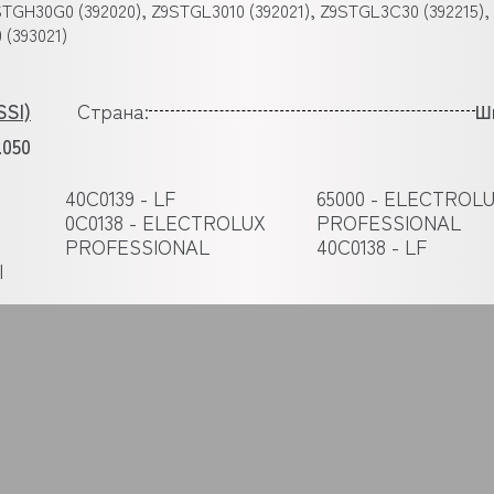
9STGH30G0 (392020), Z9STGL3010 (392021), Z9STGL3C30 (392215),
 (393021)
SI)
Страна:
Ш
.050
40C0139 - LF
65000 - ELECTROL
0C0138 - ELECTROLUX
PROFESSIONAL
PROFESSIONAL
40C0138 - LF
I