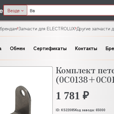
Везде
 брендам
Запчасти для ELECTROLUX
Другие запчасти
а
Обмен
Сертификаты
Контакты
Бр
Комплект пе
(0C0138+0C01
1 781 ₽
ID: KS22085
Код завода: 65000