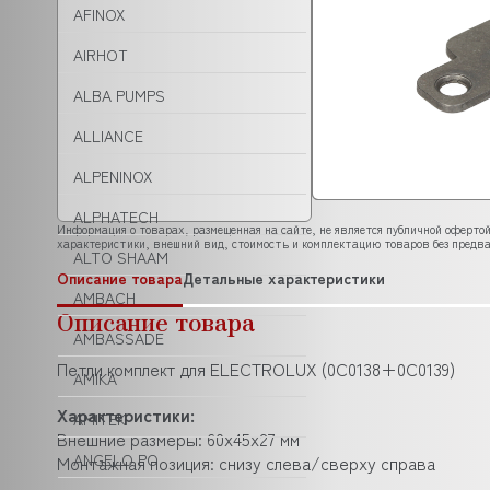
AFINOX
AIRHOT
ALBA PUMPS
ALLIANCE
ALPENINOX
ALPHATECH
Информация о товарах, размещенная на сайте, не является публичной офертой
характеристики, внешний вид, стоимость и комплектацию товаров без предва
ALTO SHAAM
Описание товара
Детальные характеристики
AMBACH
Описание товара
AMBASSADE
Петли комплект для ELECTROLUX (0C0138+0C0139)
AMIKA
Характеристики:
AMITEK
Внешние размеры: 60x45x27 мм
ANGELO PO
Монтажная позиция: снизу слева/сверху справа