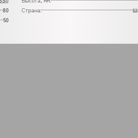
SI)
Высота, мм:
80
Страна:
Ш
50