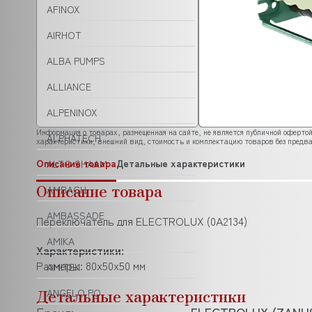
AFINOX
AIRHOT
ALBA PUMPS
ALLIANCE
ALPENINOX
Информация о товарах, размещенная на сайте, не является публичной офертой
ALPHATECH
характеристики, внешний вид, стоимость и комплектацию товаров без предва
Описание товара
Детальные характеристики
ALTO SHAAM
Описание товара
AMBACH
AMBASSADE
Переключатель для ELECTROLUX (0А2134)
AMIKA
Характеристики:
Размеры: 80x50x50 мм
AMITEK
Детальные характеристики
ANGELO PO