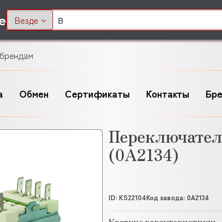
Везде
 брендам
а
Обмен
Сертификаты
Контакты
Бр
Переключате
(0А2134)
ID: KS22104
Код завода: 0А2134
Краткие характеристики: