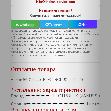
info@kitchen-service.com
Не нашли что искали?
Свяжитесь с нашим менеджером!
Whatsapp
Telegram
Max
Информация о товарах, размещенная на сайте, не является
публичной офертой, определяемой положениями Части 2 Статьи
437 Гражданского кодекса Российской Федерации.
Производители вправе вносить изменения в технические
характеристики, внешний вид, стоимость и комплектацию
товаров без предварительного уведомления. Уточняйте
характеристики и актуальную стоимость товаров у наших
менеджеров перед оформлением заказа.
Описание товара
Ножки 9AC130 для ELECTROLUX (206226)
Детальные характеристики
Бренд:
ELECTROLUX (ZANUSSI)
Страна:
Швеция
Артикул производителя