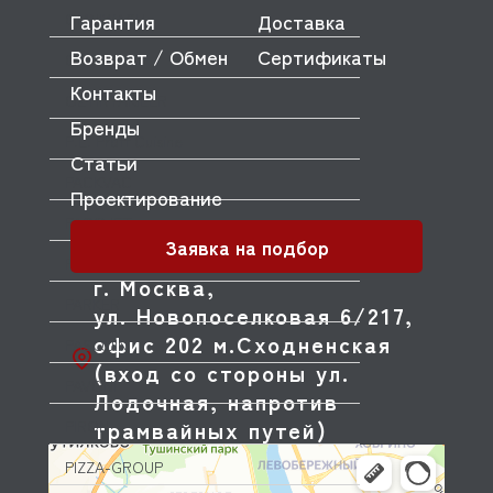
Гарантия
Доставка
OMNIWASH
Возврат / Обмен
Сертификаты
ORVED
Контакты
OZTIRYAKILER
Бренды
P.L. Proff Cuisine
Статьи
PACKVAC
Проектирование
PACOJET
Заявка на подбор
PANERO
г. Москва,
PARKER
ул. Новопоселковая 6/217,
офис 202 м.Сходненская
PASQUINI
(вход со стороны ул.
PAVONI
Лодочная, напротив
трамвайных путей)
PIRON
PIZZA-GROUP