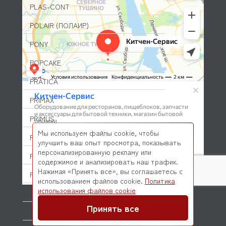
PLAS-CONT
POLAIR (ПОЛАИР)
PONY
POPCAKE
PRATICA
PRIMAX
PRIMUS
Мы используем файлы cookie, чтобы
PRISMAFOOD
улучшить ваш опыт просмотра, показывать
персонализированную рекламу или
PROBAR
содержимое и анализировать наш трафик.
Нажимая «Принять все», вы соглашаетесь с
PRODIGY
использованием файлов cookie.
Политика
© 2026 Kitchen-Service.com Интернет-магазин запчастей
использования файлов cookie
PROFESSIONAL SPARES
и оборудования профессиональной кухни
Договор оферты
Политика конфиденциальности
Принять все
PROHOTEL