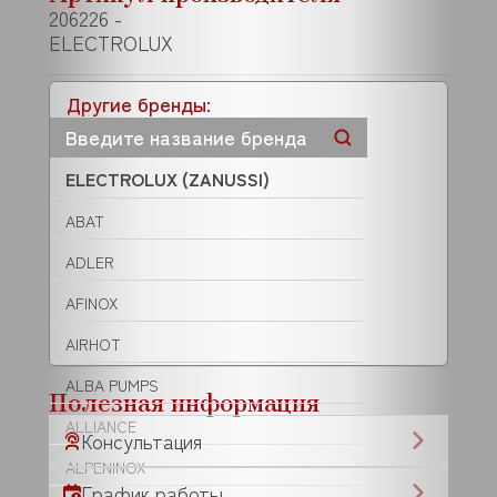
206226 -
ELECTROLUX
Другие бренды:
ELECTROLUX (ZANUSSI)
ABAT
ADLER
AFINOX
AIRHOT
ALBA PUMPS
Полезная информация
ALLIANCE
Консультация
ALPENINOX
График работы