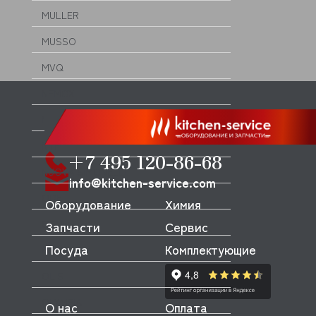
MULLER
MUSSO
MVQ
NEMOX
NOPEIN
NTF
+7 495 120-86-68
NUOVA SIMONELLI
info@kitchen-service.com
ODE
Оборудование
Химия
OEM
Запчасти
Сервис
Посуда
Комплектующие
OLAB
OLIS
OLYMPIA
О нас
Оплата