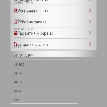
ALPHATECH
Условия оплаты
ALTO SHAAM
AMBACH
Условия заказа
AMBASSADE
Гарантия и сервис
AMIKA
Сроки поставки
AMITEK
ANGELO PO
ANIMO
ANKO
ANVIL
APACH
APS