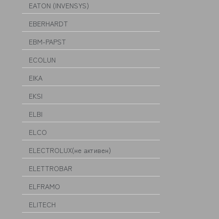
EATON (INVENSYS)
EBERHARDT
EBM-PAPST
ECOLUN
EIKA
EKSI
ELBI
ELCO
ELECTROLUX(не активен)
ELETTROBAR
ELFRAMO
ELITECH