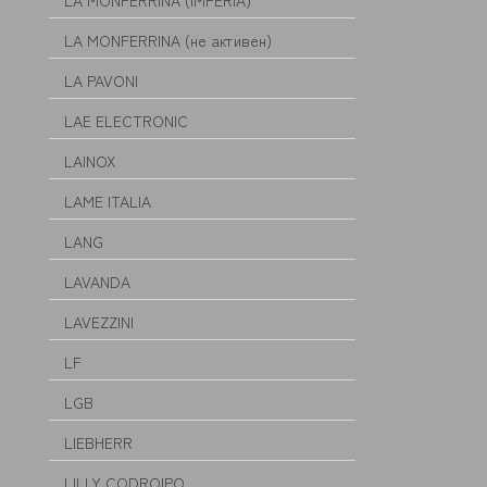
LA MONFERRINA (IMPERIA)
LA MONFERRINA (не активен)
LA PAVONI
LAE ELECTRONIC
LAINOX
LAME ITALIA
LANG
LAVANDA
LAVEZZINI
LF
LGB
LIEBHERR
LILLY CODROIPO