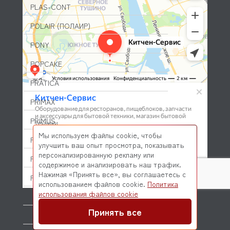
PLAS-CONT
POLAIR (ПОЛАИР)
PONY
POPCAKE
PRATICA
PRIMAX
PRIMUS
Мы используем файлы cookie, чтобы
PRISMAFOOD
улучшить ваш опыт просмотра, показывать
персонализированную рекламу или
PROBAR
содержимое и анализировать наш трафик.
Нажимая «Принять все», вы соглашаетесь с
PRODIGY
использованием файлов cookie.
Политика
© 2026 Kitchen-Service.com Интернет-магазин запчастей
использования файлов cookie
PROFESSIONAL SPARES
и оборудования профессиональной кухни
Договор оферты
Политика конфиденциальности
Принять все
PROHOTEL