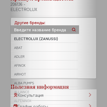
206136 -
ELECTROLUX
Другие бренды:
ELECTROLUX (ZANUSSI)
ABAT
ADLER
AFINOX
AIRHOT
ALBA PUMPS
Полезная информация
ALLIANCE
Консультация
ALPENINOX
График работы