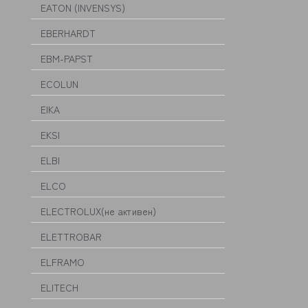
EATON (INVENSYS)
EBERHARDT
EBM-PAPST
ECOLUN
EIKA
EKSI
ELBI
ELCO
ELECTROLUX(не активен)
ELETTROBAR
ELFRAMO
ELITECH