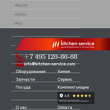
MULLER
MUSSO
MVQ
NEMOX
NOPEIN
NTF
+7 495 120-86-68
NUOVA SIMONELLI
info@kitchen-service.com
ODE
Оборудование
Химия
OEM
Запчасти
Сервис
Посуда
Комплектующие
OLAB
OLIS
OLYMPIA
О нас
Оплата