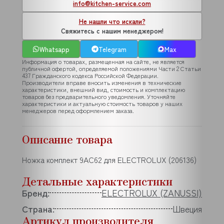
info@kitchen-service.com
Не нашли что искали?
Свяжитесь с нашим менеджером!
Whatsapp
Telegram
Max
Информация о товарах, размещенная на сайте, не является
публичной офертой, определяемой положениями Части 2 Статьи
437 Гражданского кодекса Российской Федерации.
Производители вправе вносить изменения в технические
характеристики, внешний вид, стоимость и комплектацию
товаров без предварительного уведомления. Уточняйте
характеристики и актуальную стоимость товаров у наших
менеджеров перед оформлением заказа.
Описание товара
Ножка комплект 9AC62 для ELECTROLUX (206136)
Детальные характеристики
Бренд:
ELECTROLUX (ZANUSSI)
Страна:
Швеция
Артикул производителя