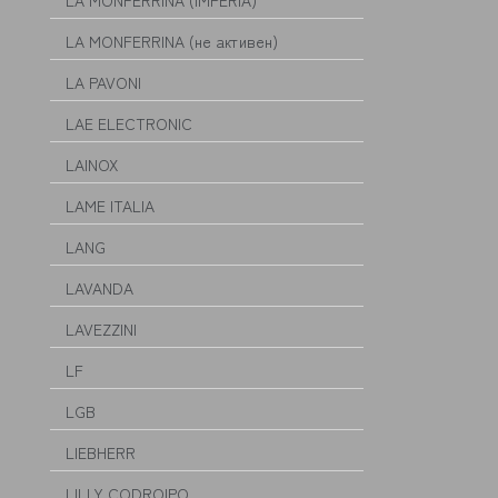
LA MONFERRINA (IMPERIA)
LA MONFERRINA (не активен)
LA PAVONI
LAE ELECTRONIC
LAINOX
LAME ITALIA
LANG
LAVANDA
LAVEZZINI
LF
LGB
LIEBHERR
LILLY CODROIPO