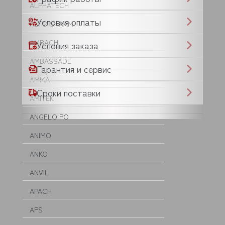
ALPHATECH
Условия оплаты
ALTO SHAAM
AMBACH
Условия заказа
AMBASSADE
Гарантия и сервис
AMIKA
Сроки поставки
AMITEK
ANGELO PO
ANIMO
ANKO
ANVIL
APACH
APS