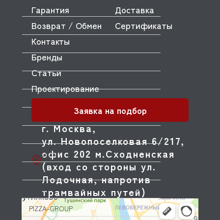
Гарантия
Доставка
OMNIWASH
Возврат / Обмен
Сертификаты
ORVED
Контакты
OZTIRYAKILER
Бренды
P.L. Proff Cuisine
Статьи
PACKVAC
Проектирование
PACOJET
Заявка на подбор
PANERO
г. Москва,
PARKER
ул. Новопоселковая 6/217,
офис 202 м.Сходненская
PASQUINI
(вход со стороны ул.
PAVONI
Лодочная, напротив
трамвайных путей)
PIRON
PIZZA-GROUP