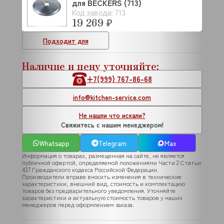
для BECKERS (713)
Код завода: 713
19 269 ₽
Подходит для
Наличие и цену уточняйте:
+7(999) 767-86-68
info@kitchen-service.com
Не нашли что искали?
Свяжитесь с нашим менеджером!
Whatsapp
Telegram
Max
Информация о товарах, размещенная на сайте, не является
публичной офертой, определяемой положениями Части 2 Статьи
437 Гражданского кодекса Российской Федерации.
Производители вправе вносить изменения в технические
характеристики, внешний вид, стоимость и комплектацию
товаров без предварительного уведомления. Уточняйте
характеристики и актуальную стоимость товаров у наших
менеджеров перед оформлением заказа.