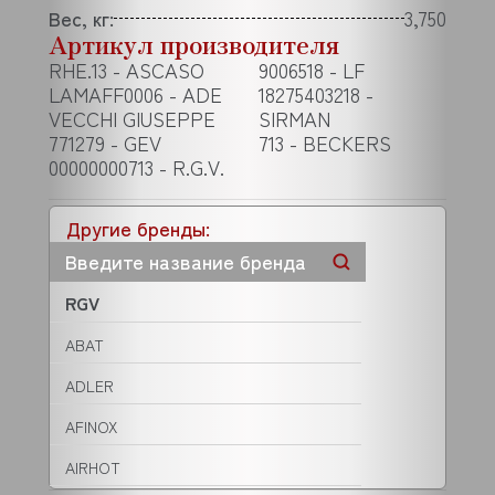
Вес, кг:
3,750
Артикул производителя
RHE.13 - ASCASO
9006518 - LF
LAMAFF0006 - ADE
18275403218 -
VECCHI GIUSEPPE
SIRMAN
771279 - GEV
713 - BECKERS
00000000713 - R.G.V.
Другие бренды:
RGV
ABAT
ADLER
AFINOX
AIRHOT