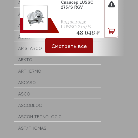
Слайсер LUSSO
ANVIL
275/S RGV
APACH
Код завода:
APS
LUSSO 275/S
48 046 ₽
AQUA
Смотреть все
ARISTARCO
ARKTO
ARTHERMO
ASCASO
ASCO
ASCOBLOC
ASCON TECNOLOGIC
ASF/THOMAS