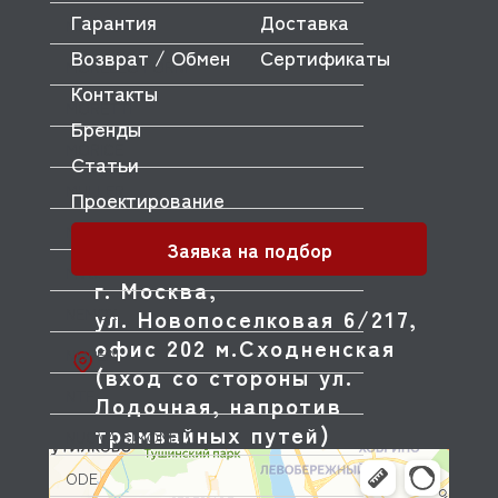
Гарантия
Доставка
MONOLITH
Возврат / Обмен
Сертификаты
MORELLO FORNI
Контакты
MORETTI
Бренды
MORICE
Статьи
MULLER
Проектирование
MUSSO
Заявка на подбор
MVQ
г. Москва,
NEMOX
ул. Новопоселковая 6/217,
офис 202 м.Сходненская
NOPEIN
(вход со стороны ул.
NTF
Лодочная, напротив
трамвайных путей)
NUOVA SIMONELLI
ODE