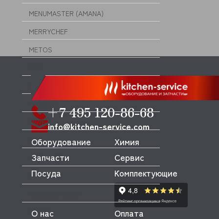
MENUMASTER (AMANA)
MERRYCHEF
METOS
MFK
MICRODOS
MINERVA
+7 495 120-86-68
MIWE
info@kitchen-service.com
MKN
Оборудование
Химия
Запчасти
Сервис
MODULAR
Посуда
Комплектующие
MODULINE
MONDIAL FORNI
О нас
Оплата
MONO