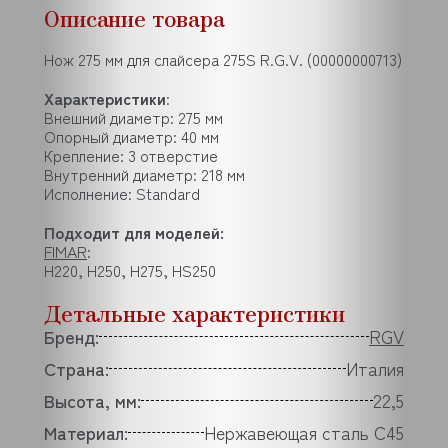
Описание товара
Нож 275 мм для слайсера 275S R.G.V. (00000000713)
Характеристики
:
Внешний диаметр: 275 мм
Опорный диаметр: 40 мм
Крепление: 3 отверстие
Внутренний диаметр: 218 мм
Исполнение: Standard
Подходит для моделей:
FIMAR
:
H220, H250, H275, HS250
Детальные характеристики
Бренд:
RGV
Страна:
Италия
Высота, мм:
22,5
Материал:
Нержавеющая сталь C45