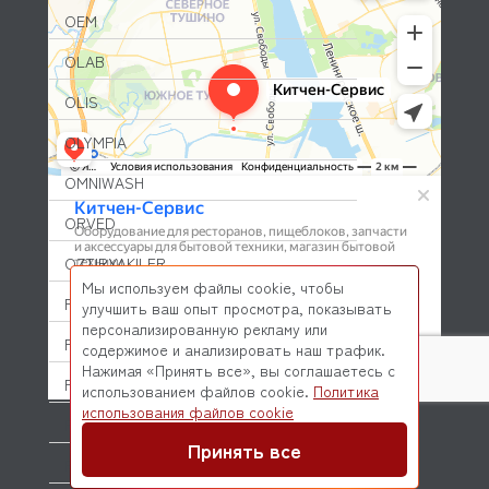
OEM
OLAB
OLIS
OLYMPIA
OMNIWASH
ORVED
OZTIRYAKILER
Мы используем файлы cookie, чтобы
P.L. Proff Cuisine
улучшить ваш опыт просмотра, показывать
персонализированную рекламу или
PACKVAC
содержимое и анализировать наш трафик.
Нажимая «Принять все», вы соглашаетесь с
PACOJET
использованием файлов cookie.
Политика
© 2026 Kitchen-Service.com Интернет-магазин запчастей
использования файлов cookie
и оборудования профессиональной кухни
PANERO
Договор оферты
Политика конфиденциальности
Принять все
PARKER