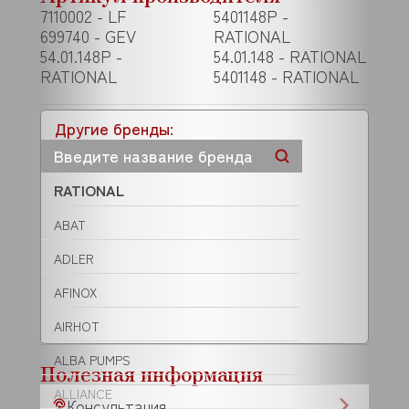
7110002 - LF
5401148P -
699740 - GEV
RATIONAL
54.01.148P -
54.01.148 - RATIONAL
RATIONAL
5401148 - RATIONAL
Другие бренды:
RATIONAL
ABAT
ADLER
AFINOX
AIRHOT
ALBA PUMPS
Полезная информация
ALLIANCE
Консультация