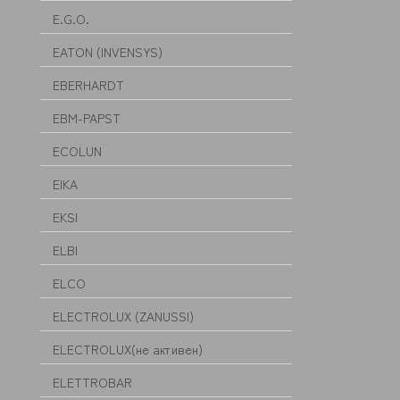
E.G.O.
EATON (INVENSYS)
EBERHARDT
EBM-PAPST
ECOLUN
EIKA
EKSI
ELBI
ELCO
ELECTROLUX (ZANUSSI)
ELECTROLUX(не активен)
ELETTROBAR