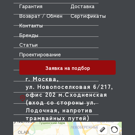
Гарантия
Доставка
MORETTI
Возврат / Обмен
Сертификаты
MORICE
Контакты
MULLER
Бренды
MUSSO
Статьи
Проектирование
MVQ
NEMOX
Заявка на подбор
NOPEIN
г. Москва,
ул. Новопоселковая 6/217,
NTF
офис 202 м.Сходненская
NUOVA SIMONELLI
(вход со стороны ул.
Лодочная, напротив
ODE
трамвайных путей)
OEM
OLAB