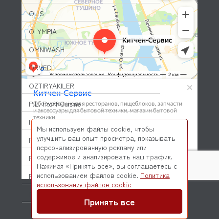
OLIS
OLYMPIA
OMNIWASH
ORVED
OZTIRYAKILER
P.L. Proff Cuisine
PACKVAC
Мы используем файлы cookie, чтобы
улучшить ваш опыт просмотра, показывать
PACOJET
персонализированную рекламу или
содержимое и анализировать наш трафик.
PANERO
Нажимая «Принять все», вы соглашаетесь с
использованием файлов cookie.
Политика
PARKER
© 2026 Kitchen-Service.com Интернет-магазин запчастей
использования файлов cookie
и оборудования профессиональной кухни
PASQUINI
Договор оферты
Политика конфиденциальности
Принять все
PAVONI