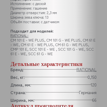
Исполнение: с дюзой
Применение: гашение
Диаметр отверстия: 2,3 мм
Ширина зева ключа: 13
Объём поставки: с датчиком
Подходит для моделей:
RATIONAL:
CM 101 E - WE PLUS, CM 101 G - WE PLUS, CM 61 E
- WE, CM 61 E - WE PLUS, CM 61 G - WE PLUS,
CMP 101 E, SCC 101 E - WE , SCC 101 G - WE, SCC
61 E - WE, SCC 61 G - WE
Детальные характеристики
Бренд:
RATIONAL
Вес, кг:
0,150
Длина, мм:
120
Страна:
Германия
Ширина, мм:
66
Артикул производителя