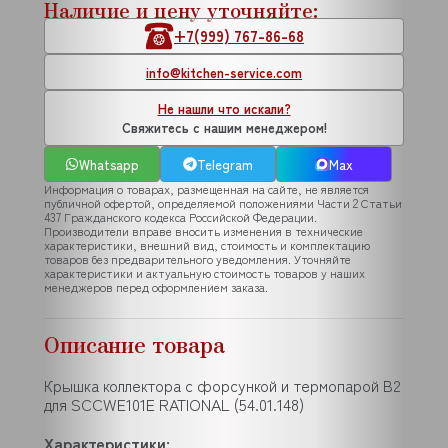
Наличие и цену уточняйте:
+7(999) 767-86-68
info@kitchen-service.com
Не нашли что искали?
Свяжитесь с нашим менеджером!
Whatsapp
Telegram
Max
Информация о товарах, размещенная на сайте, не является
публичной офертой, определяемой положениями Части 2 Статьи
437 Гражданского кодекса Российской Федерации.
Производители вправе вносить изменения в технические
характеристики, внешний вид, стоимость и комплектацию
товаров без предварительного уведомления. Уточняйте
характеристики и актуальную стоимость товаров у наших
менеджеров перед оформлением заказа.
Описание товара
Крышка коллектора с форсункой и термопарой В2
для SCCWE101Е RATIONAL (54.01.148)
Характеристики: