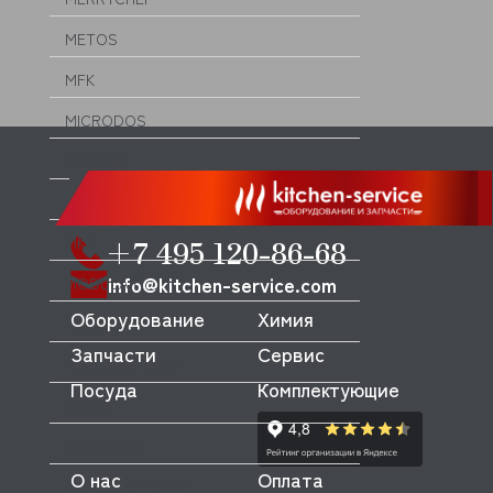
METOS
MFK
MICRODOS
MINERVA
MIWE
MKN
+7 495 120-86-68
info@kitchen-service.com
MODULAR
Оборудование
Химия
MODULINE
Запчасти
Сервис
MONDIAL FORNI
Посуда
Комплектующие
MONO
MONOLITH
О нас
Оплата
MORELLO FORNI