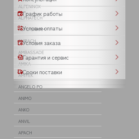
ALPENINOX
График работы
ALPHATECH
Условия оплаты
ALTO SHAAM
AMBACH
Условия заказа
AMBASSADE
Гарантия и сервис
AMIKA
Сроки поставки
AMITEK
ANGELO PO
ANIMO
ANKO
ANVIL
APACH