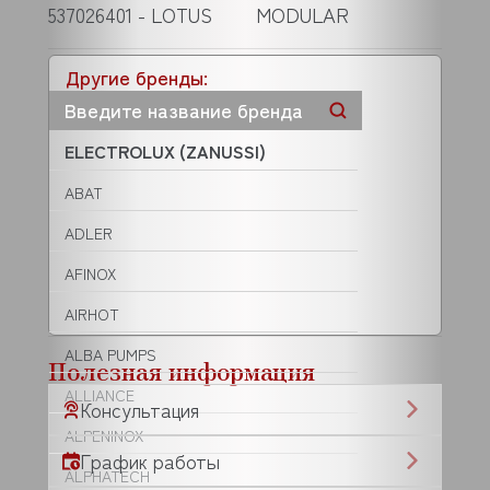
537026401 - LOTUS
MODULAR
Другие бренды:
ELECTROLUX (ZANUSSI)
ABAT
ADLER
AFINOX
AIRHOT
ALBA PUMPS
Полезная информация
ALLIANCE
Консультация
ALPENINOX
График работы
ALPHATECH