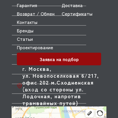
MARENO
Гарантия
Доставка
MARTELLATO
Возврат / Обмен
Сертификаты
MAS
Контакты
Бренды
MATFER
Статьи
MBM
Проектирование
MEC
Заявка на подбор
MECNOSUD
г. Москва,
MEIKO
ул. Новопоселковая 6/217,
MENUMASTER (AMANA)
офис 202 м.Сходненская
(вход со стороны ул.
MERRYCHEF
Лодочная, напротив
METOS
трамвайных путей)
MFK