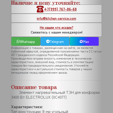
Наличие и цену уточняйте:
+7(999) 767-86-68
info@kitchen-service.com
Не нашли что искали?
Свяжитесь с нашим менеджером!
Whatsapp
Telegram
Max
Информация о товарах, размещенная на сайте, не является
публичной офертой, определяемой положениями Части 2 Статьи
437 Гражданского кодекса Российской Федерации.
Производители вправе вносить изменения в технические
характеристики, внешний вид, стоимость и комплектацию
товаров без предварительного уведомления. Уточняйте
характеристики и актуальную стоимость товаров у наших
менеджеров перед оформлением заказа.
Описание товара
Элемент нагревательный ТЭН для конфорки
3400 Вт ELECTROLUX (0C4077)
Характеристики:
Тип конструкции: 8-ми угольный