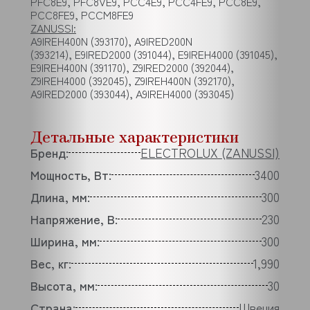
PFC8E9, PFC8VE9, PCC4E9, PCC4FE9, PCC8E9,
PCC8FE9, PCCM8FE9
ZANUSSI:
A9IREH400N (393170), A9IRED200N
(393214), E9IRED2000 (391044), E9IREH4000 (391045),
E9IREH400N (391170), Z9IRED2000 (392044),
Z9IREH4000 (392045), Z9IREH400N (392170),
A9IRED2000 (393044), A9IREH4000 (393045)
Детальные характеристики
Бренд:
ELECTROLUX (ZANUSSI)
Мощность, Вт:
3400
Длина, мм:
300
Напряжение, В:
230
Ширина, мм:
300
Вес, кг:
1,990
Высота, мм:
30
Страна:
Швеция