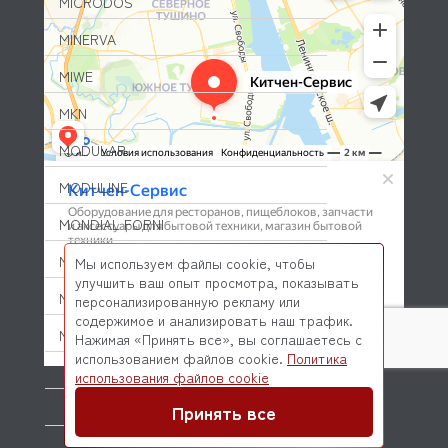
MICRODOS
MINERVA
MIWE
MKN
MODULAR
MODULINE
MONDIAL FORNI
MONO
Мы используем файлы cookie, чтобы
улучшить ваш опыт просмотра, показывать
MONOLITH
персонализированную рекламу или
содержимое и анализировать наш трафик.
MORELLO FORNI
Нажимая «Принять все», вы соглашаетесь с
использованием файлов cookie.
Политика
MORETTI
© 2026 Kitchen-Service.com Интернет-магазин запчастей
использования файлов cookie
и оборудования профессиональной кухни
Договор оферты
Политика конфиденциальности
Принять все
MORICE
MULLER