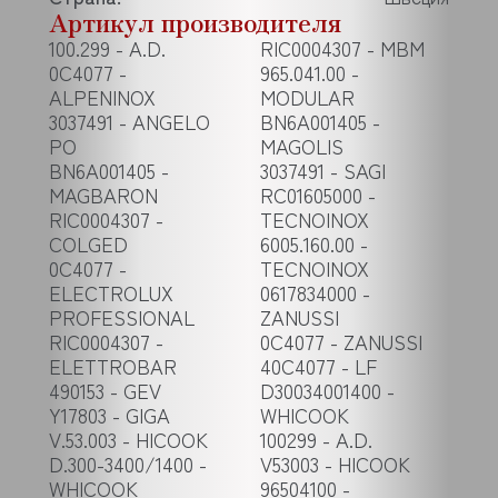
Артикул производителя
100.299 - A.D.
RIC0004307 - MBM
0C4077 -
965.041.00 -
ALPENINOX
MODULAR
3037491 - ANGELO
BN6A001405 -
PO
MAGOLIS
BN6A001405 -
3037491 - SAGI
MAGBARON
RC01605000 -
RIC0004307 -
TECNOINOX
COLGED
6005.160.00 -
0C4077 -
TECNOINOX
ELECTROLUX
0617834000 -
PROFESSIONAL
ZANUSSI
RIC0004307 -
0C4077 - ZANUSSI
ELETTROBAR
40C4077 - LF
490153 - GEV
D30034001400 -
Y17803 - GIGA
WHICOOK
V.53.003 - HICOOK
100299 - A.D.
D.300-3400/1400 -
V53003 - HICOOK
WHICOOK
96504100 -