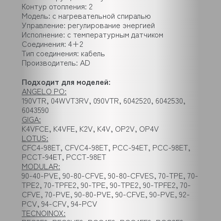
Контур отопления: 2
Модель: с нагревательной спиралью
Управление: регулирование энергией
Исполнение: с температурным датчиком
Соединения: 4+2
Тип соединения: кабель
Производитель: AD
Подходит для моделей:
ANGELO PO:
190VTR, 04WVT3RV, 090VTR, 6042520, 6042530,
6043590
GIGA:
K4VFCE, K4VFE, K2V, K4V, OP2V, OP4V
LOTUS:
CFC4-98ET, CFVC4-98ET, PCC-94ET, PCC-98ET,
PCCT-94ET, PCCT-98ET
MODULAR:
90-40-PVE, 90-80-CFVE, 90-80-CFVES, 70-TPE, 70-
TPE2, 70-TPFE2, 90-TPE, 90-TPE2, 90-TPFE2, 70-
CFVE, 70-PVE, 90-80-PVE, 90-CFVE, 90-PVE, 92-
PCV, 94-CFV, 94-PCV
TECNOINOX: