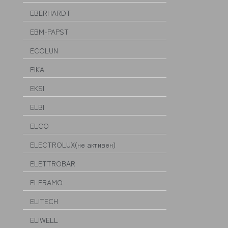
EBERHARDT
EBM-PAPST
ECOLUN
EIKA
EKSI
ELBI
ELCO
ELECTROLUX(не активен)
ELETTROBAR
ELFRAMO
ELITECH
ELIWELL