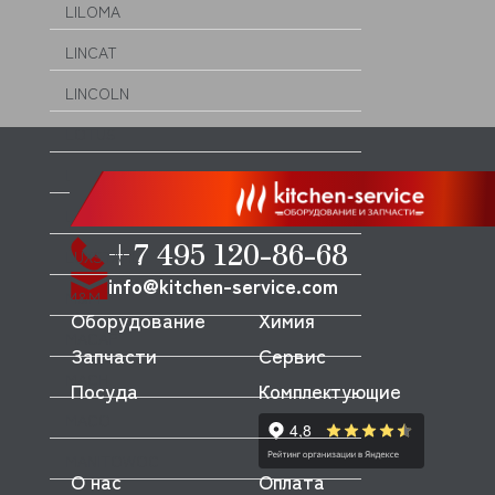
LILOMA
LINCAT
LINCOLN
LOTUS
LOZAMET
LUCIFER-PARKER
+7 495 120-86-68
LUXSTAHL
info@kitchen-service.com
M&M
Оборудование
Химия
MACAP
Запчасти
Сервис
MACH
Посуда
Комплектующие
MACO
MANITOWOC
О нас
Оплата