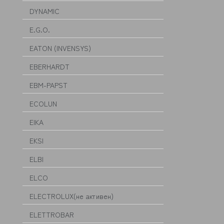
DYNAMIC
E.G.O.
EATON (INVENSYS)
EBERHARDT
EBM-PAPST
ECOLUN
EIKA
EKSI
ELBI
ELCO
ELECTROLUX(не активен)
ELETTROBAR