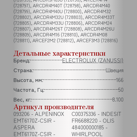
(728797), ARCDR4M40T (728798), ARCDR4M40
(728799), ARCDR4M40U (728800), ARCDR4M32
(728802), ARCDR4M32U (728803), ARCDR4M33T
(728805), ARCDR4M33U (728806), ARCDR4M24
(728807), ARCDR4M26T (728808), ARCDR4M26U
(728809), ARCDR4M16 (728810), ARCDR4M08
(728811), ARCEF2M2 (728812), ARCEF3M3 (728816)
Детальные характеристики
Бренд:
ELECTROLUX (ZANUSSI)
Страна:
Швеция
Высота, мм:
166
Частота, Гц:
50
Вес, кг:
8.100
Артикул производителя
093206 - ALPENINOX
C00375336 - INDESIT
EMT6170Z-CSIR -
FR6688220 - OLIS
ASPERA
484000000185 -
EMT6170Z-CSIR -
WHIRLPOOL