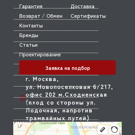
KUVINGS
Гарантия
Доставка
LA CIMBALI
Возврат / Обмен
Сертификаты
Контакты
LA MONFERRINA (IMPERIA)
Бренды
LA MONFERRINA (не активен)
Статьи
LA PAVONI
Проектирование
LAE ELECTRONIC
Заявка на подбор
LAINOX
г. Москва,
LAME ITALIA
ул. Новопоселковая 6/217,
LANG
офис 202 м.Сходненская
(вход со стороны ул.
LAVANDA
Лодочная, напротив
LAVEZZINI
трамвайных путей)
LF