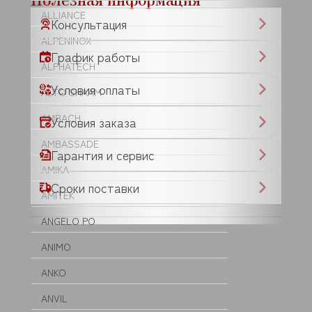
ALLIANCE
Консультация
ALPENINOX
График работы
ALPHATECH
Условия оплаты
ALTO SHAAM
AMBACH
Условия заказа
AMBASSADE
Гарантия и сервис
AMIKA
Сроки поставки
AMITEK
ANGELO PO
ANIMO
ANKO
ANVIL