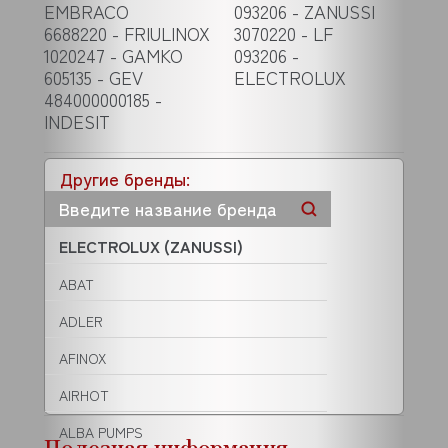
EMBRACO
093206 - ZANUSSI
6688220 - FRIULINOX
3070220 - LF
1020247 - GAMKO
093206 -
605135 - GEV
ELECTROLUX
484000000185 -
INDESIT
Другие бренды:
ELECTROLUX (ZANUSSI)
ABAT
ADLER
AFINOX
AIRHOT
ALBA PUMPS
Полезная информация