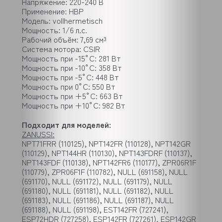
Напряжение: 220-240 В
Применение: HBP
Модель: vollhermetisch
Мощность: 1/6 л.с.
Рабочий объём: 7,69 см³
Система мотора: CSIR
Мощность при -15°C: 281 Вт
Мощность при -10°C: 358 Вт
Мощность при -5°C: 448 Вт
Мощность при 0°C: 550 Вт
Мощность при +5°C: 663 Вт
Мощность при +10°C: 982 Вт
Подходит для моделей:
ZANUSSI:
NPT71FRR (110125), NPT142FR (110128), NPT142GR
(110129), NPT144HR (110130), NPT143FDRF (110137),
NPT143FDF (110138), NPT142FR6 (110177), ZPR06R1F
(110779), ZPR06F1F (110782), NULL (691158), NULL
(691170), NULL (691172), NULL (691179), NULL
(691180), NULL (691181), NULL (691182), NULL
(691183), NULL (691186), NULL (691187), NULL
(691188), NULL (691198), EST142FR (727241),
ESP72HDR (727258), ESP142FR (727261), ESP142GR