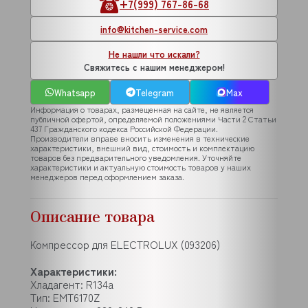
+7(999) 767-86-68
info@kitchen-service.com
Не нашли что искали?
Свяжитесь с нашим менеджером!
Whatsapp
Telegram
Max
Информация о товарах, размещенная на сайте, не является
публичной офертой, определяемой положениями Части 2 Статьи
437 Гражданского кодекса Российской Федерации.
Производители вправе вносить изменения в технические
характеристики, внешний вид, стоимость и комплектацию
товаров без предварительного уведомления. Уточняйте
характеристики и актуальную стоимость товаров у наших
менеджеров перед оформлением заказа.
Описание товара
Компрессор для ELECTROLUX (093206)
Характеристики:
Хладагент: R134a
Тип: EMT6170Z