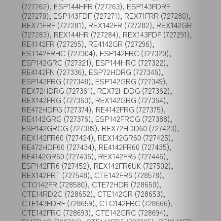
(727262), ESP144HFR (727263), ESP143FDRF
(727270), ESP143FDF (727271), REX71FRR (727280),
REX71FRF (727281), REX142FR (727282), REX142GR
(727283), REX144HR (727284), REX143FDF (727291),
RE4142FR (727295), RE4142GR (727296),
EST142FRHC (727304), ESP142FRC (727320),
ESP142GRC (727321), ESP144HRC (727322),
RE4142FN (727336), ESP72HDRG (727346),
ESP142FRG (727348), ESP142GRG (727349),
REX72HDRG (727361), REX72HDDG (727362),
REX142FRG (727363), REX142GRG (727364),
RE472HDFG (727374), RE4142FRG (727375),
RE4142GRG (727376), ESP142FRCG (727388),
ESP142GRCG (727389), REX72HDD60 (727423),
REX142FR60 (727424), REX142GR60 (727425),
RE472HDF60 (727434), RE4142FR60 (727435),
RE4142GR60 (727436), REX142FR5 (727446),
ESP142FR6 (727452), REX142FR6UK (727502),
REX142FRT (727548), CTE142FR6 (728578),
CTO142FR (728580), CTE72HDR (728650),
CTE14RD2C (728652), CTE142GR (728653),
CTE143FDRF (728659), CTO142FRC (728666),
CTE142FRC (728693), CTE142GRC (728694),