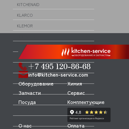
KITCHENAID
KLARCO
KLEMOR
KOCATEQ
KOGAST(KOVINASTROJ)
KORECO
+7 495 120-86-68
KRAMPOUZ
info@kitchen-service.com
KROMO
Оборудование
Химия
KRUPPS
Запчасти
Сервис
KT
Посуда
Комплектующие
KUMKAYA
KÜPPERSBUSCH
О нас
Оплата