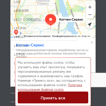
LGB
LIEBHERR
LILLY CODROIPO
LILOMA
LINCAT
LINCOLN
LOTUS
Мы используем файлы cookie, чтобы
LOZAMET
улучшить ваш опыт просмотра, показывать
персонализированную рекламу или
LUCIFER-PARKER
содержимое и анализировать наш трафик.
Нажимая «Принять все», вы соглашаетесь с
LUXSTAHL
использованием файлов cookie.
Политика
© 2026 Kitchen-Service.com Интернет-магазин запчастей
M&M
использования файлов cookie
и оборудования профессиональной кухни
Договор оферты
Политика конфиденциальности
Принять все
MACAP