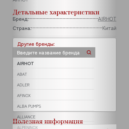
Детальные характеристики
Бренд:
AIRHOT
Страна:
Китай
Другие бренды:
AIRHOT
ABAT
ADLER
AFINOX
ALBA PUMPS
ALLIANCE
Полезная информация
ALPENINOX