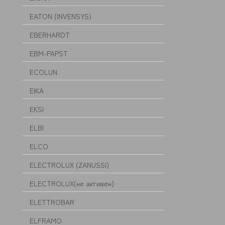
EATON (INVENSYS)
EBERHARDT
EBM-PAPST
ECOLUN
EIKA
EKSI
ELBI
ELCO
ELECTROLUX (ZANUSSI)
ELECTROLUX(не активен)
ELETTROBAR
ELFRAMO