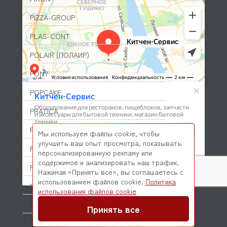
PIZZA-GROUP
PLAS-CONT
POLAIR (ПОЛАИР)
PONY
POPCAKE
PRATICA
PRIMAX
Мы используем файлы cookie, чтобы
улучшить ваш опыт просмотра, показывать
PRIMUS
персонализированную рекламу или
содержимое и анализировать наш трафик.
PRISMAFOOD
Нажимая «Принять все», вы соглашаетесь с
использованием файлов cookie.
Политика
PROBAR
© 2026 Kitchen-Service.com Интернет-магазин запчастей
использования файлов cookie
и оборудования профессиональной кухни
Договор оферты
Политика конфиденциальности
PRODIGY
Принять все
PROFESSIONAL SPARES