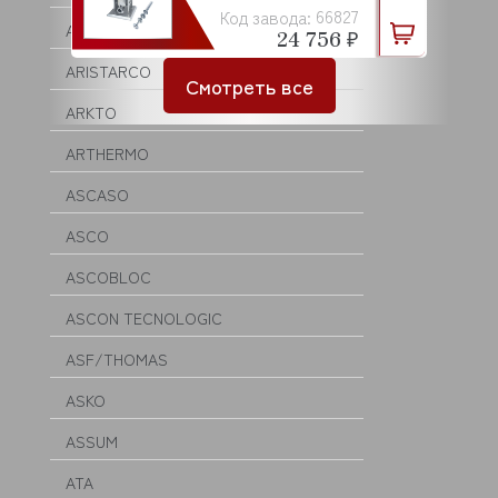
66827
Код завода:
AQUA
24 756 ₽
ARISTARCO
Смотреть все
ARKTO
ARTHERMO
ASCASO
ASCO
ASCOBLOC
ASCON TECNOLOGIC
ASF/THOMAS
ASKO
ASSUM
ATA