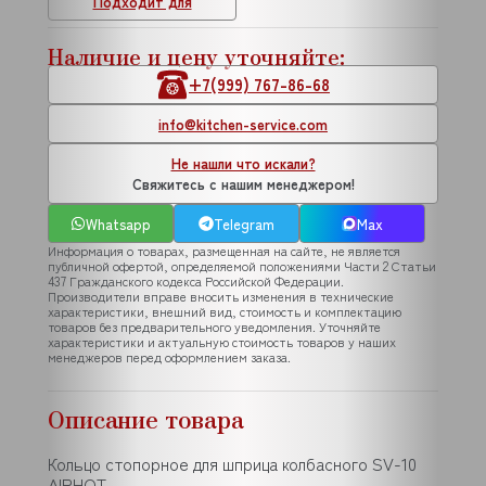
Подходит для
Наличие и цену уточняйте:
+7(999) 767-86-68
info@kitchen-service.com
Не нашли что искали?
Свяжитесь с нашим менеджером!
Whatsapp
Telegram
Max
Информация о товарах, размещенная на сайте, не является
публичной офертой, определяемой положениями Части 2 Статьи
437 Гражданского кодекса Российской Федерации.
Производители вправе вносить изменения в технические
характеристики, внешний вид, стоимость и комплектацию
товаров без предварительного уведомления. Уточняйте
характеристики и актуальную стоимость товаров у наших
менеджеров перед оформлением заказа.
Описание товара
Кольцо стопорное для шприца колбасного SV-10
AIRHOT