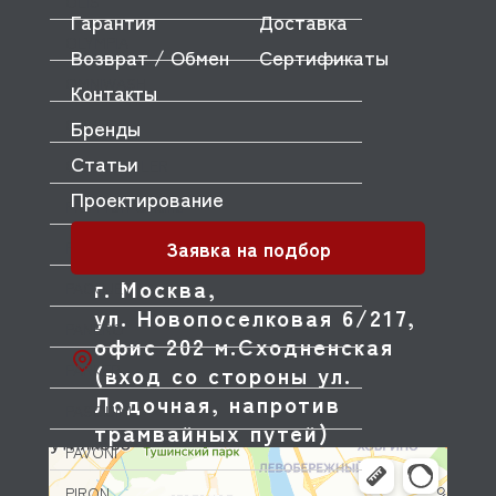
OLIS
Гарантия
Доставка
OLYMPIA
Возврат / Обмен
Сертификаты
OMNIWASH
Контакты
ORVED
Бренды
Статьи
OZTIRYAKILER
Проектирование
P.L. Proff Cuisine
Заявка на подбор
PACKVAC
г. Москва,
PACOJET
ул. Новопоселковая 6/217,
PANERO
офис 202 м.Сходненская
PARKER
(вход со стороны ул.
Лодочная, напротив
PASQUINI
трамвайных путей)
PAVONI
PIRON