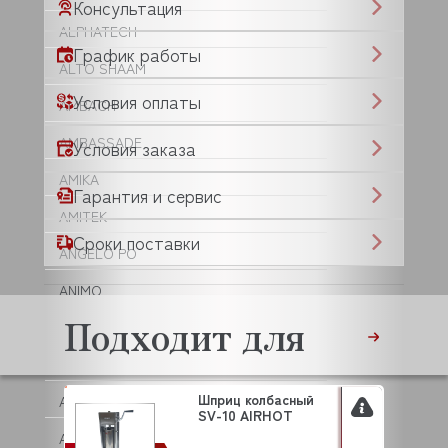
Консультация
ALPHATECH
График работы
ALTO SHAAM
Условия оплаты
AMBACH
AMBASSADE
Условия заказа
AMIKA
Гарантия и сервис
AMITEK
Сроки поставки
ANGELO PO
ANIMO
Подходит для
ANKO
ANVIL
Шприц колбасный
APACH
SV-10 AIRHOT
APS