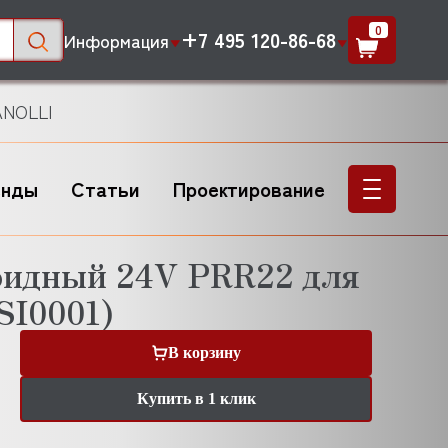
0
+7 495 120-86-68
Информация
ANOLLI
енды
Статьи
Проектирование
оидный 24V PRR22 для
I0001)
В корзину
Купить в 1 клик