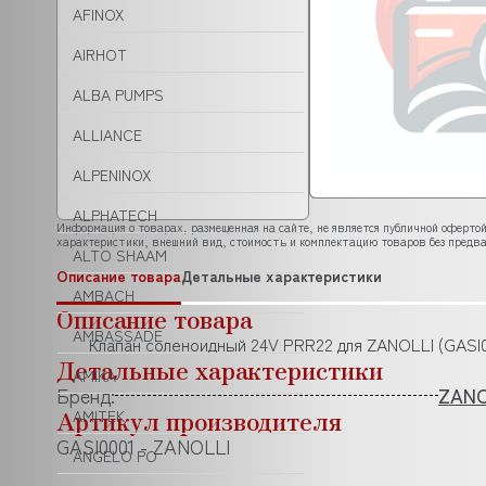
AFINOX
AIRHOT
ALBA PUMPS
ALLIANCE
ALPENINOX
ALPHATECH
Информация о товарах, размещенная на сайте, не является публичной офертой
характеристики, внешний вид, стоимость и комплектацию товаров без предва
ALTO SHAAM
Описание товара
Детальные характеристики
AMBACH
Описание товара
AMBASSADE
Клапан соленоидный 24V PRR22 для ZANOLLI (GASI0
Детальные характеристики
AMIKA
Бренд:
ZANO
Артикул производителя
AMITEK
GASI0001 - ZANOLLI
ANGELO PO