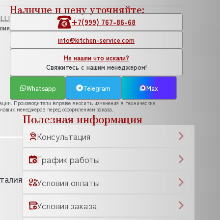
Наличие и цену уточняйте:
LLI
+7(999) 767-86-68
лия
info@kitchen-service.com
Не нашли что искали?
Свяжитесь с нашим менеджером!
Whatsapp
Telegram
Max
рации. Производители вправе вносить изменения в технические
 наших менеджеров перед оформлением заказа.
Полезная информация
Консультация
График работы
талия
Условия оплаты
Условия заказа