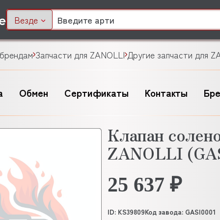
Везде
 брендам
Запчасти для ZANOLLI
Другие запчасти для Z
а
Обмен
Сертификаты
Контакты
Бр
Клапан солен
ZANOLLI (GAS
25 637 ₽
ID: KS39809
Код завода: GASI0001