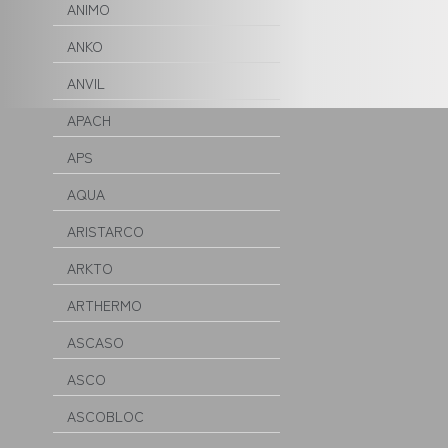
ANIMO
ANKO
ANVIL
APACH
APS
AQUA
ARISTARCO
ARKTO
ARTHERMO
ASCASO
ASCO
ASCOBLOC