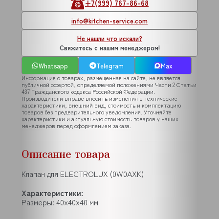
+7(999) 767-86-68
info@kitchen-service.com
Не нашли что искали?
Свяжитесь с нашим менеджером!
Whatsapp
Telegram
Max
Информация о товарах, размещенная на сайте, не является
публичной офертой, определяемой положениями Части 2 Статьи
437 Гражданского кодекса Российской Федерации.
Производители вправе вносить изменения в технические
характеристики, внешний вид, стоимость и комплектацию
товаров без предварительного уведомления. Уточняйте
характеристики и актуальную стоимость товаров у наших
менеджеров перед оформлением заказа.
Описание товара
Клапан для ELECTROLUX (0W0AXK)
Характеристики:
Размеры: 40x40x40 мм