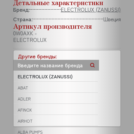
Детальные характеристики
Бренд:
ELECTROLUX (ZANUSSI)
Страна:
Швеция
Артикул производителя
0W0AXK -
ELECTROLUX
Другие бренды:
ELECTROLUX (ZANUSSI)
ABAT
ADLER
AFINOX
AIRHOT
ALBA PUMPS