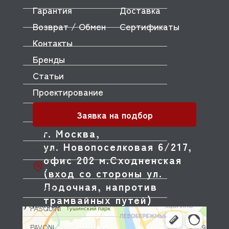
OLAB
Гарантия
Доставка
OLIS
Возврат / Обмен
Сертификаты
OLYMPIA
Контакты
OMNIWASH
Бренды
Статьи
ORVED
Проектирование
OZTIRYAKILER
Заявка на подбор
P.L. Proff Cuisine
г. Москва,
PACKVAC
ул. Новопоселковая 6/217,
PACOJET
офис 202 м.Сходненская
PANERO
(вход со стороны ул.
Лодочная, напротив
PARKER
трамвайных путей)
PASQUINI
PAVONI