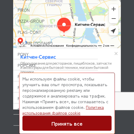
PIRON
PIZZA-GROUP
PLAS-CONT
POLAIR (ПОЛАИР)
PONY
POPCAKE
PRATICA
Мы используем файлы cookie, чтобы
улучшить ваш опыт просмотра, показывать
PRIMAX
персонализированную рекламу или
содержимое и анализировать наш трафик.
PRIMUS
Нажимая «Принять все», вы соглашаетесь с
использованием файлов cookie.
Политика
PRISMAFOOD
© 2026 Kitchen-Service.com Интернет-магазин запчастей
использования файлов cookie
и оборудования профессиональной кухни
Договор оферты
Политика конфиденциальности
PROBAR
Принять все
PRODIGY