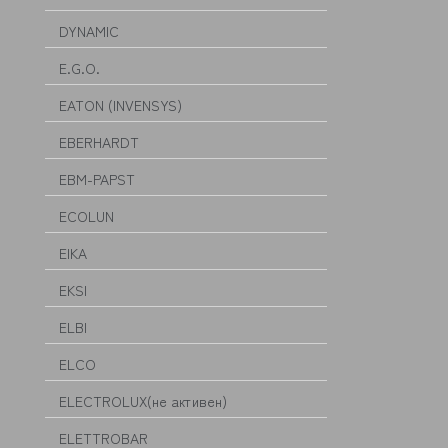
DYNAMIC
E.G.O.
EATON (INVENSYS)
EBERHARDT
EBM-PAPST
ECOLUN
EIKA
EKSI
ELBI
ELCO
ELECTROLUX(не активен)
ELETTROBAR