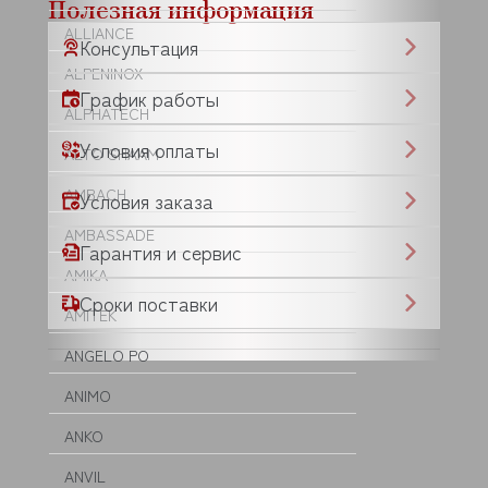
Полезная информация
ALLIANCE
Консультация
ALPENINOX
График работы
ALPHATECH
Условия оплаты
ALTO SHAAM
AMBACH
Условия заказа
AMBASSADE
Гарантия и сервис
AMIKA
Сроки поставки
AMITEK
ANGELO PO
ANIMO
ANKO
ANVIL