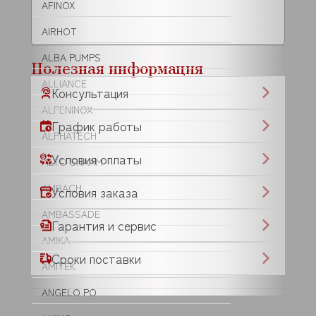
AFINOX
AIRHOT
ALBA PUMPS
Полезная информация
ALLIANCE
Консультация
ALPENINOX
График работы
ALPHATECH
Условия оплаты
ALTO SHAAM
AMBACH
Условия заказа
AMBASSADE
Гарантия и сервис
AMIKA
Сроки поставки
AMITEK
ANGELO PO