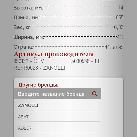
Высота, мм:
14
Длина, мм:
655
Вес, кг:
6,93
Ширина, мм:
411
Страна:
Италия
Артикул производителя
850132 - GEV
5030538 - LF
REFR0023 - ZANOLLI
Другие бренды:
ZANOLLI
ABAT
ADLER