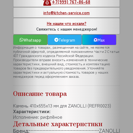
+7(999) 767-86-68
info@kitchen-service.com
Не нашли что искали?
Свяжитесь с нашим менеджером!
Whatsapp
Telegram
Max
Информация о товарах, размещенная на сайте, не является
публичной офертой, определяемой положениями Части 2 Статьи
437 Гражданского кодекса Российской Федерации.
Производители вправе вносить изменения в технические
характеристики, внешний вид, стоимость и комплектацию
товаров без предварительного уведомления. Уточняйте
характеристики и актуальную стоимость товаров у наших
менеджеров перед оформлением заказа.
Описание товара
Камень 410x655x13 мм для ZANOLLI (REFR0023)
Характеристики:
Исполнение: рифлёное
Детальные характеристики
Бренд:
ZANOLLI