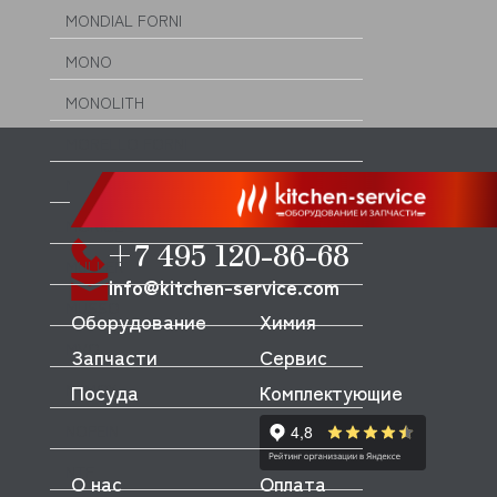
MONDIAL FORNI
MONO
MONOLITH
MORELLO FORNI
MORETTI
MORICE
+7 495 120-86-68
MULLER
info@kitchen-service.com
MUSSO
Оборудование
Химия
MVQ
Запчасти
Сервис
Посуда
Комплектующие
NEMOX
NOPEIN
NTF
О нас
Оплата