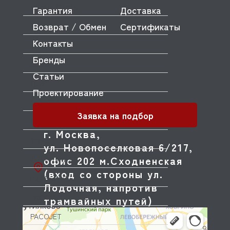
NUOVA SIMONELLI
Гарантия
Доставка
Возврат / Обмен
Сертификаты
ODE
Контакты
OEM
Бренды
OLAB
Статьи
OLIS
Проектирование
OLYMPIA
Заявка на подбор
OMNIWASH
г. Москва,
ORVED
ул. Новопоселковая 6/217,
офис 202 м.Сходненская
OZTIRYAKILER
(вход со стороны ул.
P.L. Proff Cuisine
Лодочная, напротив
PACKVAC
трамвайных путей)
PACOJET