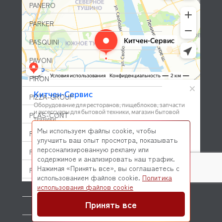
PANERO
PARKER
PASQUINI
PAVONI
PIRON
PIZZA-GROUP
PLAS-CONT
Мы используем файлы cookie, чтобы
POLAIR (ПОЛАИР)
улучшить ваш опыт просмотра, показывать
персонализированную рекламу или
PONY
содержимое и анализировать наш трафик.
Нажимая «Принять все», вы соглашаетесь с
POPCAKE
использованием файлов cookie.
Политика
© 2026 Kitchen-Service.com Интернет-магазин запчастей
использования файлов cookie
PRATICA
и оборудования профессиональной кухни
Договор оферты
Политика конфиденциальности
Принять все
PRIMAX