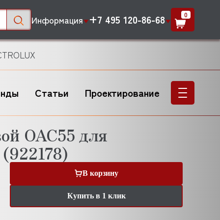
0
+7 495 120-86-68
Информация
ECTROLUX
енды
Статьи
Проектирование
ой OAC55 для
(922178)
В корзину
Купить в 1 клик