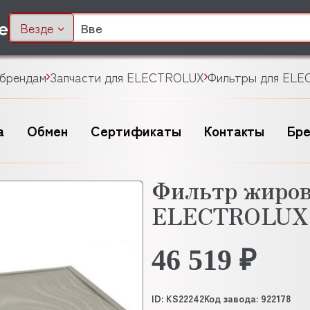
Везде
 брендам
Запчасти для ELECTROLUX
Фильтры для EL
а
Обмен
Сертификаты
Контакты
Бр
Фильтр жиров
ELECTROLUX 
46 519 ₽
ID: KS22242
Код завода: 922178