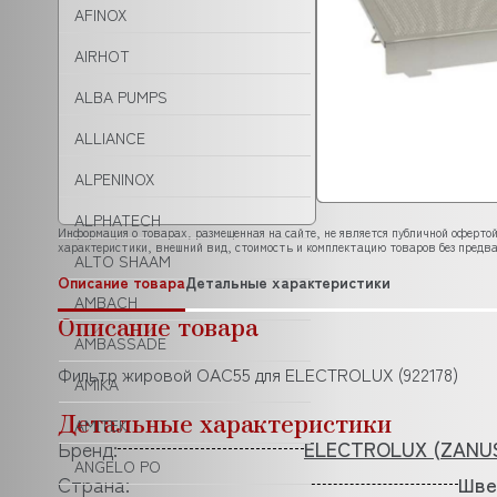
AFINOX
AIRHOT
ALBA PUMPS
ALLIANCE
ALPENINOX
ALPHATECH
Информация о товарах, размещенная на сайте, не является публичной офертой
характеристики, внешний вид, стоимость и комплектацию товаров без предва
ALTO SHAAM
Описание товара
Детальные характеристики
AMBACH
Описание товара
AMBASSADE
Фильтр жировой OAC55 для ELECTROLUX (922178)
AMIKA
Детальные характеристики
AMITEK
Бренд:
ELECTROLUX (ZANUS
ANGELO PO
Страна:
Шве