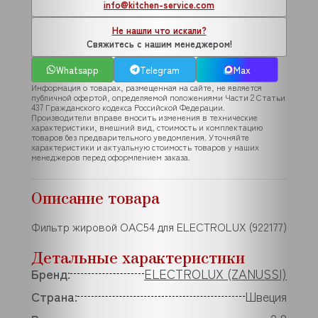
info@kitchen-service.com
Не нашли что искали?
Свяжитесь с нашим менеджером!
Whatsapp
Telegram
Max
Информация о товарах, размещенная на сайте, не является
публичной офертой, определяемой положениями Части 2 Статьи
437 Гражданского кодекса Российской Федерации.
Производители вправе вносить изменения в технические
характеристики, внешний вид, стоимость и комплектацию
товаров без предварительного уведомления. Уточняйте
характеристики и актуальную стоимость товаров у наших
менеджеров перед оформлением заказа.
Описание товара
Фильтр жировой OAC54 для ELECTROLUX (922177)
Детальные характеристики
Бренд:
ELECTROLUX (ZANUSSI)
Страна:
Швеция