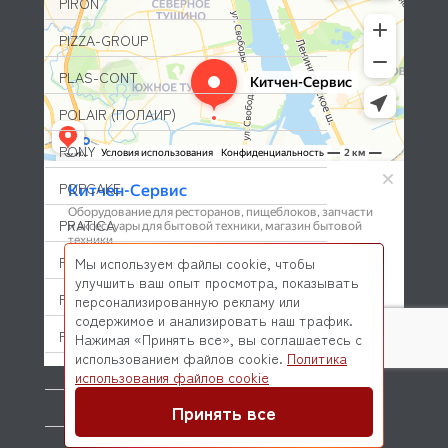
PIRON
PIZZA-GROUP
PLAS-CONT
POLAIR (ПОЛАИР)
PONY
POPCAKE
PRATICA
PRIMAX
Мы используем файлы cookie, чтобы
улучшить ваш опыт просмотра, показывать
PRIMUS
персонализированную рекламу или
содержимое и анализировать наш трафик.
PRISMAFOOD
Нажимая «Принять все», вы соглашаетесь с
использованием файлов cookie.
Политика
PROBAR
© 2026 Kitchen-Service.com Интернет-магазин запчастей
использования файлов cookie
и оборудования профессиональной кухни
Договор оферты
Политика конфиденциальности
Принять все
PRODIGY
PROFESSIONAL SPARES