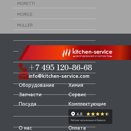
MORETTI
MORICE
MULLER
MUSSO
MVQ
NEMOX
+7 495 120-86-68
NOPEIN
info@kitchen-service.com
NTF
Оборудование
Химия
NUOVA SIMONELLI
Запчасти
Сервис
ODE
Посуда
Комплектующие
OEM
OLAB
О нас
Оплата