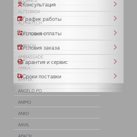
ALLIANCE
Консультация
ALPENINOX
График работы
ALPHATECH
Условия оплаты
ALTO SHAAM
AMBACH
Условия заказа
AMBASSADE
Гарантия и сервис
AMIKA
Сроки поставки
AMITEK
ANGELO PO
ANIMO
ANKO
ANVIL
APACH