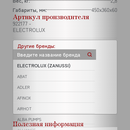
Вес, кг:
2,8
Габариты, мм:
450х360х60
Артикул производителя
922177 -
ELECTROLUX
Другие бренды:
ELECTROLUX (ZANUSSI)
ABAT
ADLER
AFINOX
AIRHOT
ALBA PUMPS
Полезная информация