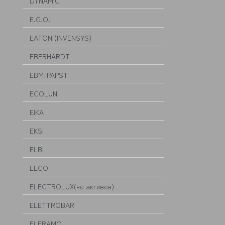
DYNAMIC
E.G.O.
EATON (INVENSYS)
EBERHARDT
EBM-PAPST
ECOLUN
EIKA
EKSI
ELBI
ELCO
ELECTROLUX(не активен)
ELETTROBAR
ELFRAMO