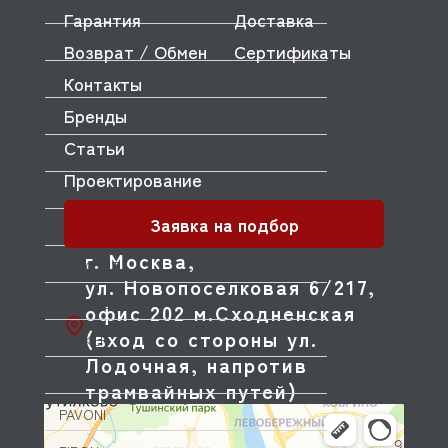
OLIS
Гарантия
Доставка
OLYMPIA
Возврат / Обмен
Сертификаты
Контакты
OMNIWASH
Бренды
ORVED
Статьи
OZTIRYAKILER
Проектирование
P.L. Proff Cuisine
Заявка на подбор
PACKVAC
г. Москва,
PACOJET
ул. Новопоселковая 6/217,
PANERO
офис 202 м.Сходненская
(вход со стороны ул.
PARKER
Лодочная, напротив
PASQUINI
трамвайных путей)
PAVONI