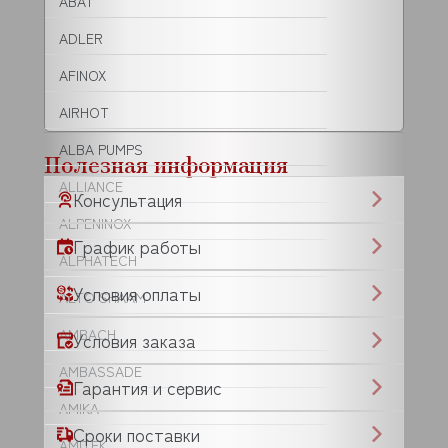
ABAT
ADLER
AFINOX
AIRHOT
ALBA PUMPS
Полезная информация
ALLIANCE
Консультация
ALPENINOX
График работы
ALPHATECH
Условия оплаты
ALTO SHAAM
AMBACH
Условия заказа
AMBASSADE
Гарантия и сервис
AMIKA
Сроки поставки
AMITEK