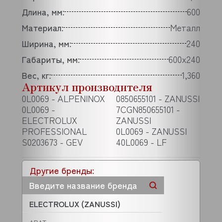
Длина, мм:
600
Материал:
Металл
Ширина, мм:
240
Габариты, мм:
600x240
Вес, кг:
1,360
Артикул производителя
0L0069 - ALPENINOX
0850655101 - ZANUSSI
0L0069 -
7CGN850655101 -
ELECTROLUX
ZANUSSI
PROFESSIONAL
0L0069 - ZANUSSI
S0203673 - GEV
40L0069 - LF
Другие бренды:
ELECTROLUX (ZANUSSI)