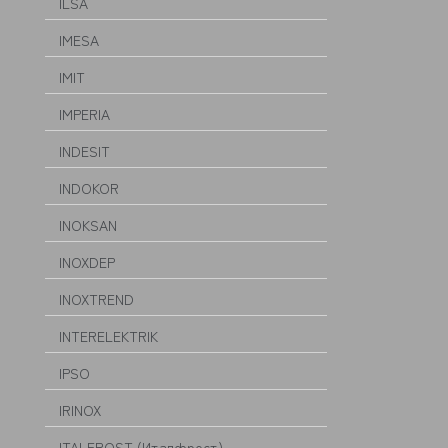
ILSA
IMESA
IMIT
IMPERIA
INDESIT
INDOKOR
INOKSAN
INOXDEP
INOXTREND
INTERELEKTRIK
IPSO
IRINOX
ITALFROST (Италфрост)