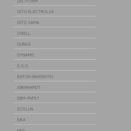
DISTFORM
DITO ELECTROLUX
DITO SAMA
DIXELL
DUNGS
DYNAMIC
E.G.O.
EATON (INVENSYS)
EBERHARDT
EBM-PAPST
ECOLUN
EIKA
EKSI