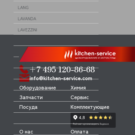
LANG
LAVANDA
LAVEZZINI
LF
LGB
LIEBHERR
+7 495 120-86-68
LILLY CODROIPO
info@kitchen-service.com
LILOMA
Оборудование
Химия
Запчасти
Сервис
LINCAT
Посуда
Комплектующие
LINCOLN
LOTUS
LOZAMET
О нас
Оплата