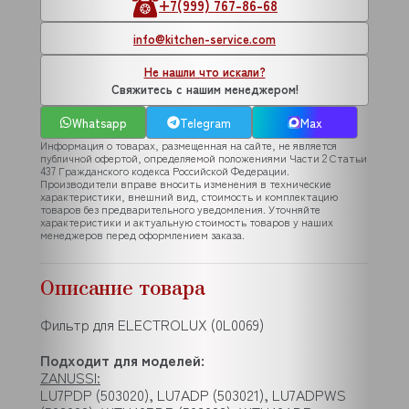
+7(999) 767-86-68
info@kitchen-service.com
Не нашли что искали?
Свяжитесь с нашим менеджером!
Whatsapp
Telegram
Max
Информация о товарах, размещенная на сайте, не является
публичной офертой, определяемой положениями Части 2 Статьи
437 Гражданского кодекса Российской Федерации.
Производители вправе вносить изменения в технические
характеристики, внешний вид, стоимость и комплектацию
товаров без предварительного уведомления. Уточняйте
характеристики и актуальную стоимость товаров у наших
менеджеров перед оформлением заказа.
Описание товара
Фильтр для ELECTROLUX (0L0069)
Подходит для моделей:
ZANUSSI:
LU7PDP (503020), LU7ADP (503021), LU7ADPWS