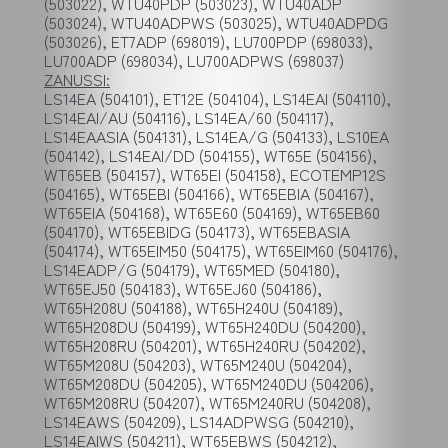
(503022), WTU40PDP (503023), WTU40ADP
(503024), WTU40ADPWS (503025), WTU40ADPDG
(503026), ET7ADP (698019), LU700PDP (698033),
LU700ADP (698034), LU700ADPWS (698037)
ZANUSSI:
LS14EA (504101), ET12E (504104), LS14EAI (504110),
LS14EAI/AU (504116), LS14EA/60 (504117),
LS14EAASIA (504131), LS14EA/G (504133), LS10EA
(504142), LS14EAI/DD (504155), WT65E (504156),
WT65EB (504157), WT65EI (504158), ECOTEMP12S
(504165), WT65EBI (504166), WT65EBIA (504167),
WT65EIA (504168), WT65E60 (504169), WT65EB60
(504170), WT65EBIDG (504173), WT65EBASIA
(504174), WT65EIM50 (504175), WT65EIM60 (504176),
LS14EADP/G (504179), WT65MED (504180),
WT65EJ50 (504183), WT65EJ60 (504186),
WT65H208U (504188), WT65H240U (504189),
WT65H208DU (504199), WT65H240DU (504200),
WT65H208RU (504201), WT65H240RU (504202),
WT65M208U (504203), WT65M240U (504204),
WT65M208DU (504205), WT65M240DU (504206),
WT65M208RU (504207), WT65M240RU (504208),
LS14EAWS (504209), LS14ADPWSG (504210),
LS14EAIWS (504211), WT65EBWS (504212),