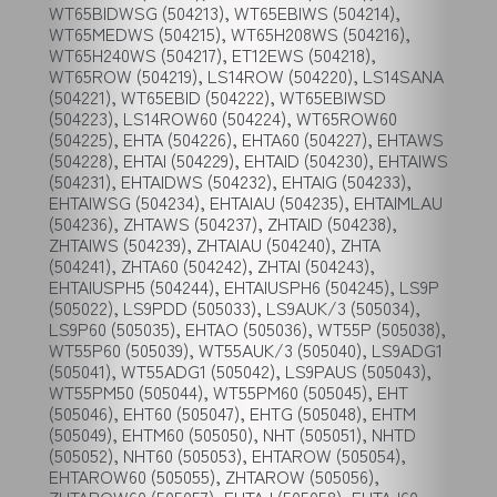
WT65BIDWSG (504213), WT65EBIWS (504214),
WT65MEDWS (504215), WT65H208WS (504216),
WT65H240WS (504217), ET12EWS (504218),
WT65ROW (504219), LS14ROW (504220), LS14SANA
(504221), WT65EBID (504222), WT65EBIWSD
(504223), LS14ROW60 (504224), WT65ROW60
(504225), EHTA (504226), EHTA60 (504227), EHTAWS
(504228), EHTAI (504229), EHTAID (504230), EHTAIWS
(504231), EHTAIDWS (504232), EHTAIG (504233),
EHTAIWSG (504234), EHTAIAU (504235), EHTAIMLAU
(504236), ZHTAWS (504237), ZHTAID (504238),
ZHTAIWS (504239), ZHTAIAU (504240), ZHTA
(504241), ZHTA60 (504242), ZHTAI (504243),
EHTAIUSPH5 (504244), EHTAIUSPH6 (504245), LS9P
(505022), LS9PDD (505033), LS9AUK/3 (505034),
LS9P60 (505035), EHTAO (505036), WT55P (505038),
WT55P60 (505039), WT55AUK/3 (505040), LS9ADG1
(505041), WT55ADG1 (505042), LS9PAUS (505043),
WT55PM50 (505044), WT55PM60 (505045), EHT
(505046), EHT60 (505047), EHTG (505048), EHTM
(505049), EHTM60 (505050), NHT (505051), NHTD
(505052), NHT60 (505053), EHTAROW (505054),
EHTAROW60 (505055), ZHTAROW (505056),