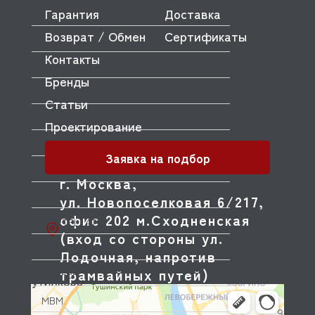
Гарантия
Доставка
LUCIFER-PARKER
Возврат / Обмен
Сертификаты
LUXSTAHL
Контакты
M&M
Бренды
MACAP
Статьи
MACH
Проектирование
MACO
Заявка на подбор
MANITOWOC
г. Москва,
MARENO
ул. Новопоселковая 6/217,
офис 202 м.Сходненская
MARTELLATO
(вход со стороны ул.
MAS
Лодочная, напротив
трамвайных путей)
MATFER
MBM