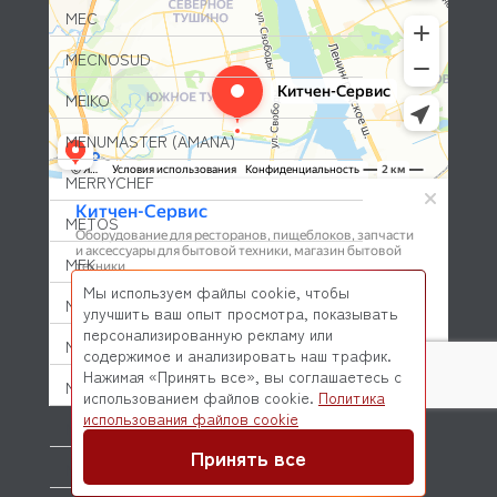
MEC
MECNOSUD
MEIKO
MENUMASTER (AMANA)
MERRYCHEF
METOS
MFK
Мы используем файлы cookie, чтобы
MICRODOS
улучшить ваш опыт просмотра, показывать
персонализированную рекламу или
MINERVA
содержимое и анализировать наш трафик.
Нажимая «Принять все», вы соглашаетесь с
MIWE
использованием файлов cookie.
Политика
© 2026 Kitchen-Service.com Интернет-магазин запчастей
использования файлов cookie
MKN
и оборудования профессиональной кухни
Договор оферты
Политика конфиденциальности
Принять все
MODULAR