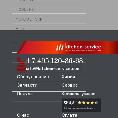
MODULINE
MONDIAL FORNI
MONO
MONOLITH
MORELLO FORNI
MORETTI
+7 495 120-86-68
info@kitchen-service.com
MORICE
Оборудование
Химия
MULLER
Запчасти
Сервис
MUSSO
Посуда
Комплектующие
MVQ
NEMOX
О нас
Оплата
NOPEIN