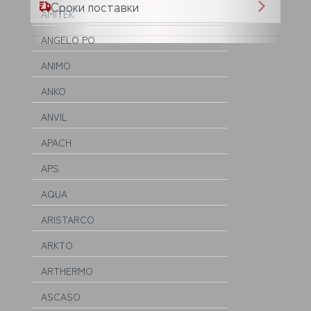
Сроки поставки
AMITEK
ANGELO PO
ANIMO
ANKO
ANVIL
APACH
APS
AQUA
ARISTARCO
ARKTO
ARTHERMO
ASCASO