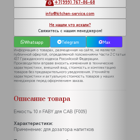
+7(999) 767-86-68
info@kitchen-service.com
Не нашли что искали?
Свяжитесь с нашим менеджером!
Whatsapp
Telegram
Max
Информация о товарах, размещенная на сайте, не является
публичной офертой, определяемой положениями Части 2 Статьи
437 Гражданского кодекса Российской Федерации.
Производители вправе вносить изменения в технические
характеристики, внешний вид, стоимость и комплектацию
товаров без предварительного уведомления. Уточняйте
характеристики и актуальную стоимость товаров у наших
менеджеров перед оформлением заказа.
Описание товара
Емкость 10 л FABY для CAB (F009)
Характеристики
:
Применение: для дозатора напитков