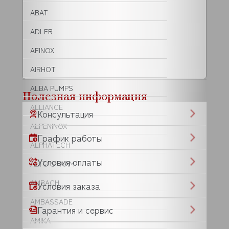
ABAT
ADLER
AFINOX
AIRHOT
ALBA PUMPS
Полезная информация
ALLIANCE
Консультация
ALPENINOX
График работы
ALPHATECH
Условия оплаты
ALTO SHAAM
AMBACH
Условия заказа
AMBASSADE
Гарантия и сервис
AMIKA