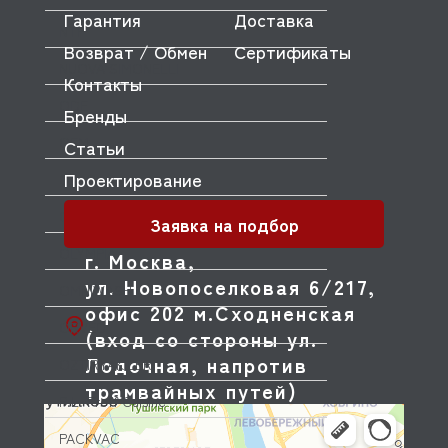
Гарантия
Доставка
NTF
Возврат / Обмен
Сертификаты
NUOVA SIMONELLI
Контакты
ODE
Бренды
OEM
Статьи
Проектирование
OLAB
OLIS
Заявка на подбор
OLYMPIA
г. Москва,
ул. Новопоселковая 6/217,
OMNIWASH
офис 202 м.Сходненская
ORVED
(вход со стороны ул.
Лодочная, напротив
OZTIRYAKILER
трамвайных путей)
P.L. Proff Cuisine
PACKVAC