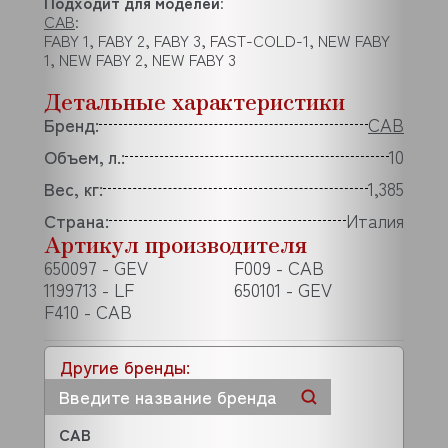
Подходит для моделей
:
CAB
:
FABY 1, FABY 2, FABY 3, FAST-COLD-1, NEW FABY
1, NEW FABY 2, NEW FABY 3
Детальные характеристики
Бренд:
CAB
Объем, л.:
10
Вес, кг:
1,385
Страна:
Италия
Артикул производителя
650097 - GEV
F009 - CAB
1199713 - LF
650101 - GEV
F410 - CAB
Другие бренды:
CAB