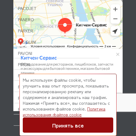
PACOJET
PANERO
PARKER
PASQUINI
PAVONI
PIRON
PIZZA-GROUP
Мы используем файлы cookie, чтобы
улучшить ваш опыт просмотра, показывать
PLAS-CONT
персонализированную рекламу или
содержимое и анализировать наш трафик.
POLAIR (ПОЛАИР)
Нажимая «Принять все», вы соглашаетесь с
использованием файлов cookie.
Политика
PONY
© 2026 Kitchen-Service.com Интернет-магазин запчастей
использования файлов cookie
и оборудования профессиональной кухни
POPCAKE
Договор оферты
Политика конфиденциальности
Принять все
PRATICA