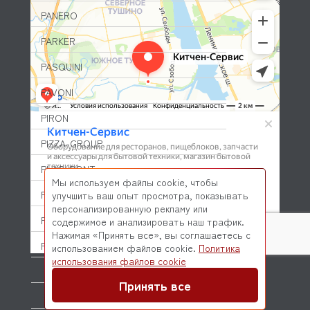
PANERO
PARKER
PASQUINI
PAVONI
PIRON
PIZZA-GROUP
PLAS-CONT
Мы используем файлы cookie, чтобы
POLAIR (ПОЛАИР)
улучшить ваш опыт просмотра, показывать
персонализированную рекламу или
PONY
содержимое и анализировать наш трафик.
Нажимая «Принять все», вы соглашаетесь с
POPCAKE
использованием файлов cookie.
Политика
© 2026 Kitchen-Service.com Интернет-магазин запчастей
использования файлов cookie
и оборудования профессиональной кухни
PRATICA
Договор оферты
Политика конфиденциальности
Принять все
PRIMAX