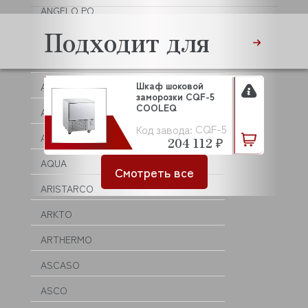
ANGELO PO
Подходит для
ANIMO
ANKO
Шкаф шоковой
ANVIL
заморозки CQF-5
COOLEQ
APACH
CQF-5
Код завода:
APS
204 112 ₽
AQUA
Смотреть все
ARISTARCO
ARKTO
ARTHERMO
ASCASO
ASCO