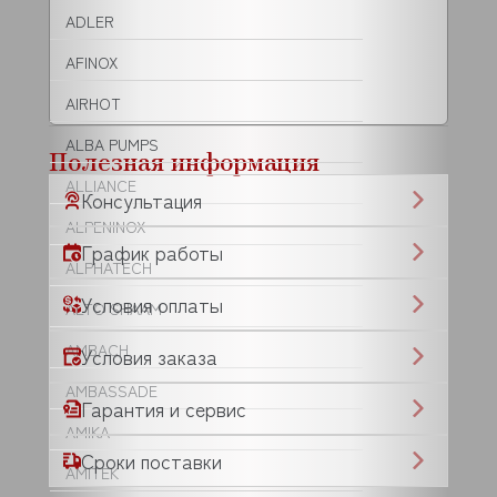
ADLER
AFINOX
AIRHOT
ALBA PUMPS
Полезная информация
ALLIANCE
Консультация
ALPENINOX
График работы
ALPHATECH
Условия оплаты
ALTO SHAAM
AMBACH
Условия заказа
AMBASSADE
Гарантия и сервис
AMIKA
Сроки поставки
AMITEK