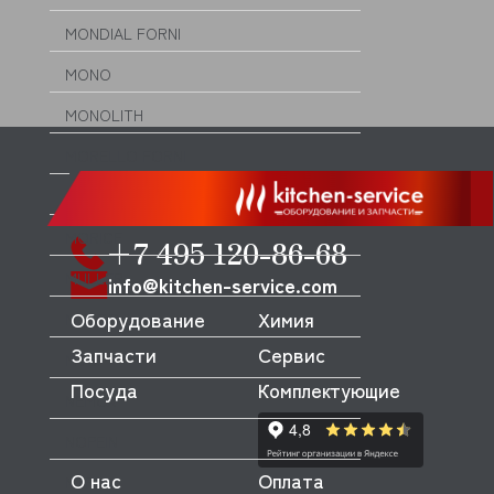
MONDIAL FORNI
MONO
MONOLITH
MORELLO FORNI
MORETTI
MORICE
+7 495 120-86-68
MULLER
info@kitchen-service.com
Оборудование
Химия
MUSSO
Запчасти
Сервис
MVQ
Посуда
Комплектующие
NEMOX
NOPEIN
О нас
Оплата
NTF