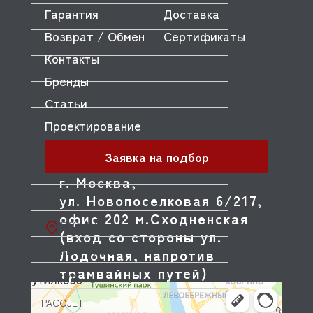
Гарантия
Доставка
NUOVA SIMONELLI
Возврат / Обмен
Сертификаты
ODE
Контакты
OEM
Бренды
OLAB
Статьи
OLIS
Проектирование
OLYMPIA
Заявка на подбор
OMNIWASH
г. Москва,
ул. Новопоселковая 6/217,
ORVED
офис 202 м.Сходненская
OZTIRYAKILER
(вход со стороны ул.
P.L. Proff Cuisine
Лодочная, напротив
трамвайных путей)
PACKVAC
PACOJET