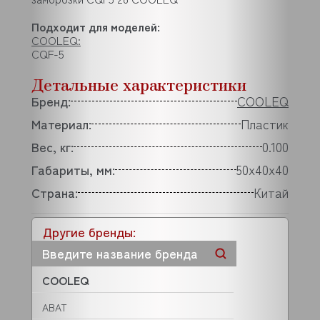
Подходит для моделей:
COOLEQ:
CQF-5
Детальные характеристики
Бренд:
COOLEQ
Материал:
Пластик
Вес, кг:
0.100
Габариты, мм:
50x40x40
Страна:
Китай
Другие бренды:
COOLEQ
ABAT