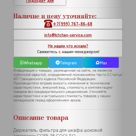
Подходит для
Наличие и цену уточняйте:
+7(999) 767-86-68
info@kitchen-service.com
Не нашли что искали?
Свяжитесь с нашим менеджером!
Whatsapp
Telegram
Max
Информация о товарах, размещенная на сайте, не является
публичной офертой, определяемой положениями Части 2 Статьи
437 Гражданского кодекса Российской Федерации.
Производители вправе вносить изменения в технические
характеристики, внешний вид, стоимость и комплектацию
товаров без предварительного уведомления. Уточняйте
характеристики и актуальную стоимость товаров у наших
менеджеров перед оформлением заказа.
Описание товара
Держатель фильтра для шкафа шоковой
заморозки CQF5 28 COOLEQ