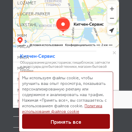
LOZAMET
LUCIFER-PARKER
LUXSTAHL
M&M
MACAP
MACH
MACO
Мы используем файлы cookie, чтобы
MANITOWOC
улучшить ваш опыт просмотра, показывать
персонализированную рекламу или
MARENO
содержимое и анализировать наш трафик.
Нажимая «Принять все», вы соглашаетесь с
MARTELLATO
использованием файлов cookie.
Политика
© 2026 Kitchen-Service.com Интернет-магазин запчастей
использования файлов cookie
MAS
и оборудования профессиональной кухни
Договор оферты
Политика конфиденциальности
Принять все
MATFER