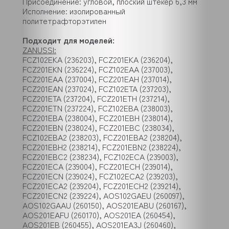
Присоединение: угловой, плоский штекер 6,3 мм
Исполнение: изолированный
политетрафторэтилен
Подходит для моделей:
ZANUSSI:
FCZ102EKA (236203), FCZ201EKA (236204),
FCZ201EKN (236224), FCZ102EAA (237003),
FCZ201EAA (237004), FCZ201EAH (237014),
FCZ201EAN (237024), FCZ102ETA (237203),
FCZ201ETA (237204), FCZ201ETH (237214),
FCZ201ETN (237224), FCZ102EBA (238003),
FCZ201EBA (238004), FCZ201EBH (238014),
FCZ201EBN (238024), FCZ201EBC (238034),
FCZ102EBA2 (238203), FCZ201EBA2 (238204),
FCZ201EBH2 (238214), FCZ201EBN2 (238224),
FCZ201EBC2 (238234), FCZ102ECA (239003),
FCZ201ECA (239004), FCZ201ECH (239014),
FCZ201ECN (239024), FCZ102ECA2 (239203),
FCZ201ECA2 (239204), FCZ201ECH2 (239214),
FCZ201ECN2 (239224), AOS102GAEU (260097),
AOS102GAAU (260150), AOS201EABU (260167),
AOS201EAFU (260170), AOS201EA (260454),
AOS201EB (260455), AOS201EA3J (260460),