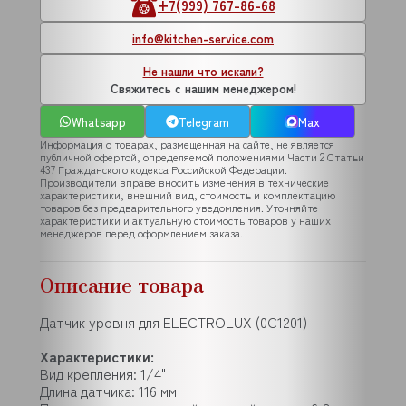
+7(999) 767-86-68
info@kitchen-service.com
Не нашли что искали?
Свяжитесь с нашим менеджером!
Whatsapp
Telegram
Max
Информация о товарах, размещенная на сайте, не является
публичной офертой, определяемой положениями Части 2 Статьи
437 Гражданского кодекса Российской Федерации.
Производители вправе вносить изменения в технические
характеристики, внешний вид, стоимость и комплектацию
товаров без предварительного уведомления. Уточняйте
характеристики и актуальную стоимость товаров у наших
менеджеров перед оформлением заказа.
Описание товара
Датчик уровня для ELECTROLUX (0C1201)
Характеристики:
Вид крепления: 1/4"
Длина датчика: 116 мм