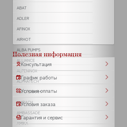
ABAT
ADLER
AFINOX
AIRHOT
ALBA PUMPS
Полезная информация
ALLIANCE
Консультация
ALPENINOX
График работы
ALPHATECH
Условия оплаты
ALTO SHAAM
AMBACH
Условия заказа
AMBASSADE
Гарантия и сервис
AMIKA