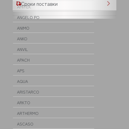
Сроки поставки
AMITEK
ANGELO PO
ANIMO
ANKO
ANVIL
APACH
APS
AQUA
ARISTARCO
ARKTO
ARTHERMO
ASCASO