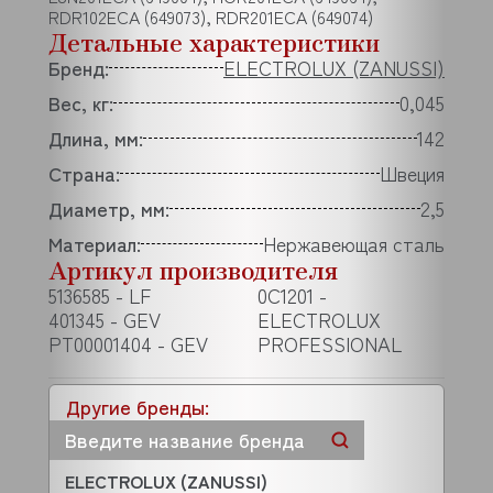
RDR102ECA (649073), RDR201ECA (649074)
Детальные характеристики
Бренд:
ELECTROLUX (ZANUSSI)
Вес, кг:
0,045
Длина, мм:
142
Страна:
Швеция
Диаметр, мм:
2,5
Материал:
Нержавеющая сталь
Артикул производителя
5136585 - LF
0C1201 -
401345 - GEV
ELECTROLUX
PT00001404 - GEV
PROFESSIONAL
Другие бренды:
ELECTROLUX (ZANUSSI)