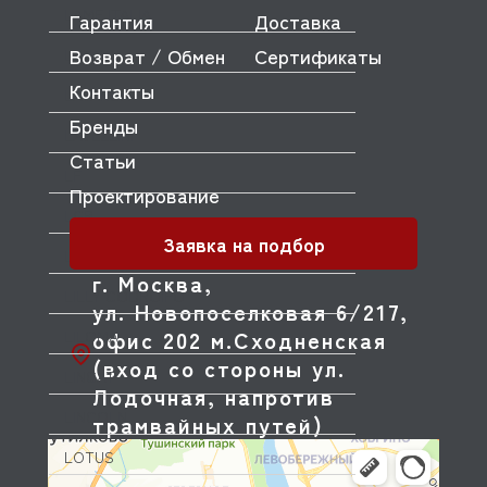
LAME ITALIA
Гарантия
Доставка
Возврат / Обмен
Сертификаты
LANG
Контакты
LAVANDA
Бренды
LAVEZZINI
Статьи
LF
Проектирование
LGB
Заявка на подбор
LIEBHERR
г. Москва,
LILLY CODROIPO
ул. Новопоселковая 6/217,
офис 202 м.Сходненская
LILOMA
(вход со стороны ул.
LINCAT
Лодочная, напротив
LINCOLN
трамвайных путей)
LOTUS