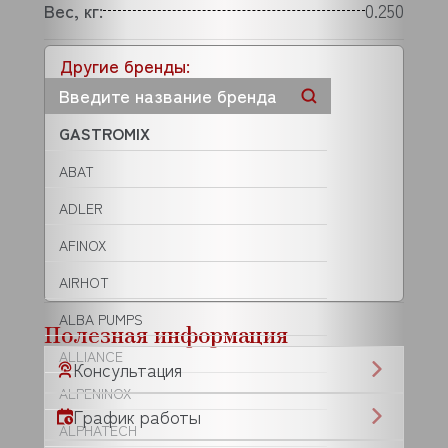
Вес, кг:
0.250
Другие бренды:
GASTROMIX
ABAT
ADLER
AFINOX
AIRHOT
ALBA PUMPS
Полезная информация
ALLIANCE
Консультация
ALPENINOX
График работы
ALPHATECH