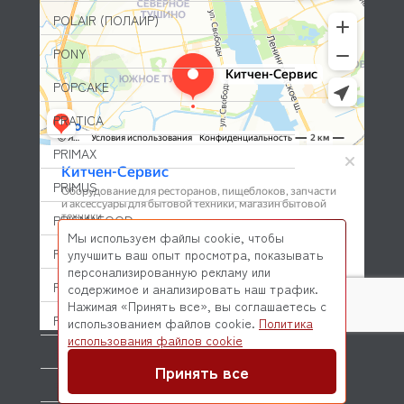
POLAIR (ПОЛАИР)
PONY
POPCAKE
PRATICA
PRIMAX
PRIMUS
PRISMAFOOD
Мы используем файлы cookie, чтобы
PROBAR
улучшить ваш опыт просмотра, показывать
персонализированную рекламу или
PRODIGY
содержимое и анализировать наш трафик.
Нажимая «Принять все», вы соглашаетесь с
PROFESSIONAL SPARES
использованием файлов cookie.
Политика
© 2026 Kitchen-Service.com Интернет-магазин запчастей
использования файлов cookie
и оборудования профессиональной кухни
PROHOTEL
Договор оферты
Политика конфиденциальности
Принять все
PROXIMA (DR COFFEE)