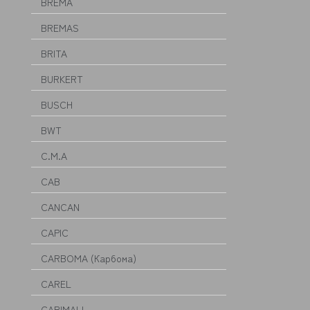
BREMA
BREMAS
BRITA
BURKERT
BUSCH
BWT
C.M.A
CAB
CANCAN
CAPIC
CARBOMA (Карбома)
CAREL
CARIMALI