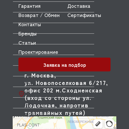
Гарантия
Доставка
ORVED
Возврат / Обмен
Сертификаты
OZTIRYAKILER
Контакты
P.L. Proff Cuisine
Бренды
PACKVAC
Статьи
PACOJET
Проектирование
PANERO
Заявка на подбор
PARKER
г. Москва,
ул. Новопоселковая 6/217,
PASQUINI
офис 202 м.Сходненская
PAVONI
(вход со стороны ул.
PIRON
Лодочная, напротив
трамвайных путей)
PIZZA-GROUP
PLAS-CONT