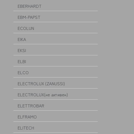
EBERHARDT
EBM-PAPST
ECOLUN
EIKA
EKSI
ELBI
ELCO
ELECTROLUX (ZANUSSI)
ELECTROLUX(не активен)
ELETTROBAR
ELFRAMO
ELITECH