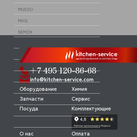
MUSSO
MVQ
NEMOX
NOPEIN
NTF
NUOVA SIMONELLI
+7 495 120-86-68
ODE
info@kitchen-service.com
Оборудование
Химия
OEM
Запчасти
Сервис
OLAB
Посуда
Комплектующие
OLIS
OLYMPIA
О нас
Оплата
OMNIWASH