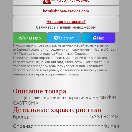
info@kitchen-service.com
Не нашли что искали?
Свяжитесь с нашим менеджером!
Whatsapp
Telegram
Max
Информация о товарах, размещенная на сайте, не является
публичной офертой, определяемой положениями Части 2 Статьи
437 Гражданского кодекса Российской Федерации.
Производители вправе вносить изменения в технические
характеристики, внешний вид, стоимость и комплектацию
товаров без предварительного уведомления. Уточняйте
характеристики и актуальную стоимость товаров у наших
менеджеров перед оформлением заказа.
Описание товара
Цепь для тестомеса спирального HS20B №41
GASTROMIX
Детальные характеристики
Бренд:
GASTROMIX
Страна:
Китай