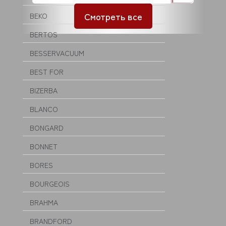
Смотреть все
BEKO
BERTOS
BESSERVACUUM
BEST FOR
BIZERBA
BLANCO
BONGARD
BONNET
BORES
BOURGEOIS
BRAHMA
BRANDFORD