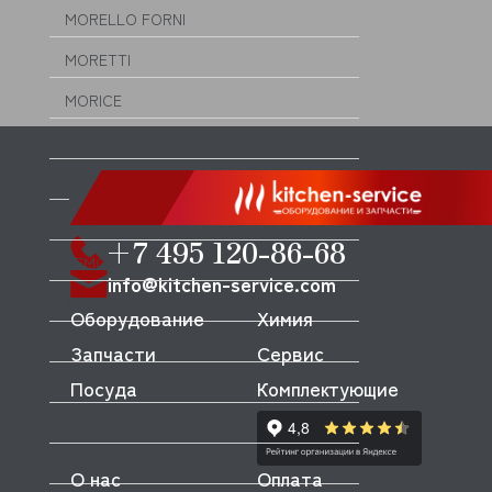
MORELLO FORNI
MORETTI
MORICE
MULLER
MUSSO
MVQ
+7 495 120-86-68
NEMOX
info@kitchen-service.com
NOPEIN
Оборудование
Химия
NTF
Запчасти
Сервис
NUOVA SIMONELLI
Посуда
Комплектующие
ODE
OEM
О нас
Оплата