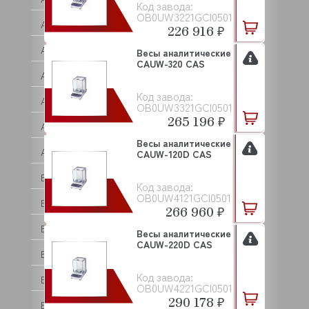
Код завода:
OB0UW3221GCI0501
ASSUM
226 916 ₽
ATA
Весы аналитические
CAUW-320 CAS
ATEA
Код завода:
ATEL
OB0UW3321GCI0501
265 196 ₽
ATESY (АТЕСИ)
Весы аналитические
ATOLLSPEED
CAUW-120D CAS
BAKE OFF
Код завода:
OB0UW4121GCI0501
BARTEC
266 960 ₽
BARTSCHER
Весы аналитические
CAUW-220D CAS
BASSANINA
Код завода:
BEAR VARIMIXER
OB0UW4221GCI0501
290 178 ₽
BECKERS