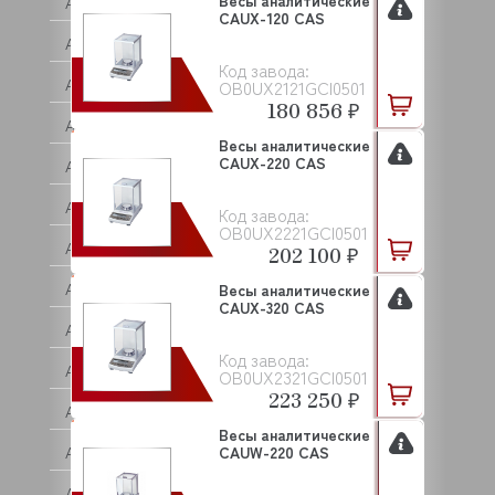
Весы аналитические
ANVIL
CAUX-120 CAS
APACH
Код завода:
APS
OB0UX2121GCI0501
180 856 ₽
AQUA
Весы аналитические
CAUX-220 CAS
ARISTARCO
ARKTO
Код завода:
OB0UX2221GCI0501
ARTHERMO
202 100 ₽
ASCASO
Весы аналитические
CAUX-320 CAS
ASCO
Код завода:
ASCOBLOC
OB0UX2321GCI0501
223 250 ₽
ASCON TECNOLOGIC
Весы аналитические
ASF/THOMAS
CAUW-220 CAS
ASKO