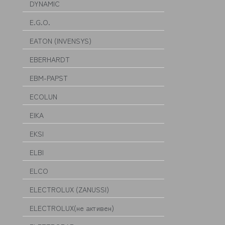
DYNAMIC
E.G.O.
EATON (INVENSYS)
EBERHARDT
EBM-PAPST
ECOLUN
EIKA
EKSI
ELBI
ELCO
ELECTROLUX (ZANUSSI)
ELECTROLUX(не активен)