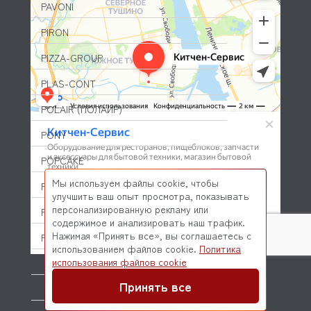
PAVONI
PIRON
PIZZA-GROUP
PLAS-CONT
POLAIR (ПОЛАИР)
PONY
POPCAKE
Мы используем файлы cookie, чтобы
PRATICA
улучшить ваш опыт просмотра, показывать
персонализированную рекламу или
PRIMAX
содержимое и анализировать наш трафик.
Нажимая «Принять все», вы соглашаетесь с
PRIMUS
использованием файлов cookie.
Политика
© 2026 Kitchen-Service.com Интернет-магазин запчастей
использования файлов cookie
PRISMAFOOD
и оборудования профессиональной кухни
Договор оферты
Политика конфиденциальности
Принять все
PROBAR