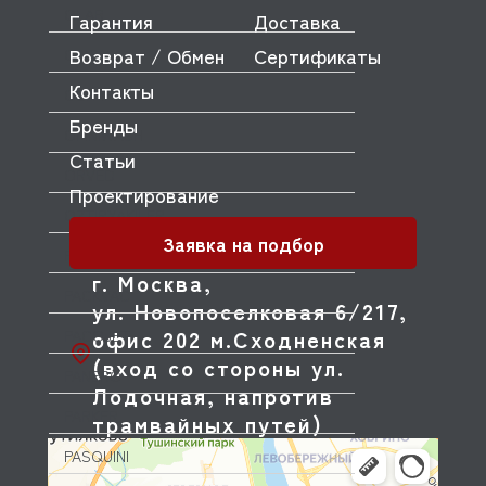
OLAB
Гарантия
Доставка
Возврат / Обмен
Сертификаты
OLIS
Контакты
OLYMPIA
Бренды
OMNIWASH
Статьи
ORVED
Проектирование
OZTIRYAKILER
Заявка на подбор
P.L. Proff Cuisine
г. Москва,
PACKVAC
ул. Новопоселковая 6/217,
офис 202 м.Сходненская
PACOJET
(вход со стороны ул.
PANERO
Лодочная, напротив
PARKER
трамвайных путей)
PASQUINI