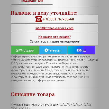
Подходит для
Наличие и цену уточняйте:
+7(999) 767-86-68
info@kitchen-service.com
Не нашли что искали?
Свяжитесь с нашим менеджером!
Whatsapp
Telegram
Max
Информация о товарах, размещенная на сайте, не является
публичной офертой, определяемой положениями Части 2 Статьи
437 Гражданского кодекса Российской Федерации.
Производители вправе вносить изменения в технические
характеристики, внешний вид, стоимость и комплектацию
товаров без предварительного уведомления. Уточняйте
характеристики и актуальную стоимость товаров у наших
менеджеров перед оформлением заказа.
Описание товара
Ручка защитного стекла для CAUW/CAUX CAS
(321-62935)