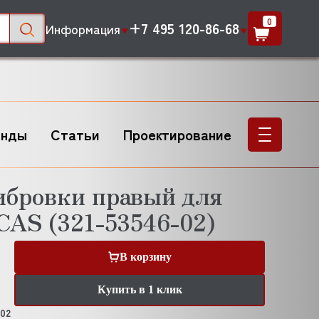
0
+7 495 120-86-68
Информация
енды
Статьи
Проектирование
ибровки правый для
S (321-53546-02)
В корзину
Купить в 1 клик
-02