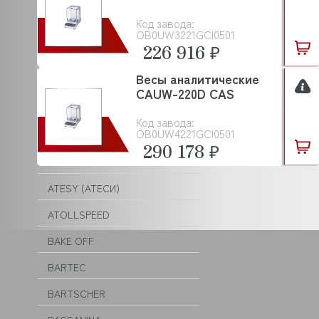
ASCON TECNOLOGIC
Код завода:
ASF/THOMAS
OB0UW3221GCI0501
226 916 ₽
ASKO
Весы аналитические
ASSUM
CAUW-220D CAS
ATA
Код завода:
OB0UW4221GCI0501
ATEA
290 178 ₽
ATEL
ATESY (АТЕСИ)
ATOLLSPEED
BAKE OFF
BARTEC
BARTSCHER