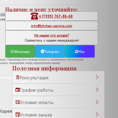
Наличие и цену уточняйте:
CAS
+7(999) 767-86-68
рея
info@kitchen-service.com
Не нашли что искали?
Свяжитесь с нашим менеджером!
Whatsapp
Telegram
Max
рации. Производители вправе вносить изменения в технические
 наших менеджеров перед оформлением заказа.
Полезная информация
Консультация
График работы
Условия оплаты
Корея
Условия заказа