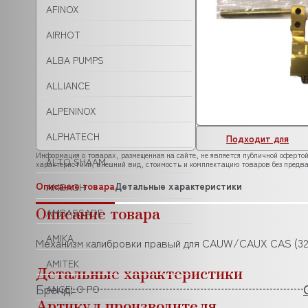
AFINOX
AIRHOT
ALBA PUMPS
ALLIANCE
ALPENINOX
ALPHATECH
Подходит для
Информация о товарах, размещенная на сайте, не является публичной офертой
ALTO SHAAM
характеристики, внешний вид, стоимость и комплектацию товаров без предва
Описание товара
Детальные характеристики
AMBACH
Описание товара
AMBASSADE
AMIKA
Механизм калибровки правый для CAUW/CAUX CAS (32
AMITEK
Детальные характеристики
Бренд:
ANGELO PO
Артикул производителя