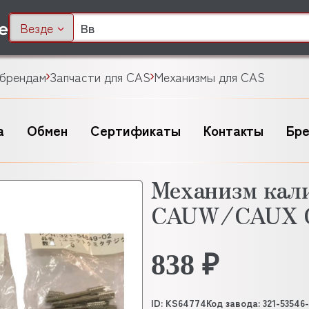
Везде
 брендам
Запчасти для CAS
Механизмы для CAS
а
Обмен
Сертификаты
Контакты
Бр
Механизм кал
CAUW/CAUX CA
838 ₽
ID: KS64774
Код завода: 321-53546