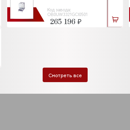
Код завода:
OB0UW3321GCI0501
265 196 ₽
Смотреть все