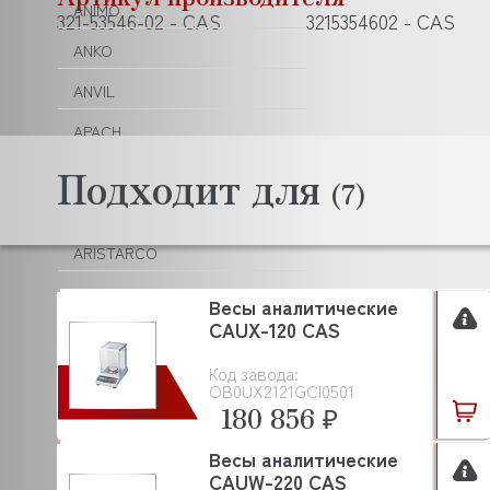
ANIMO
321-53546-02 - CAS
3215354602 - CAS
ANKO
ANVIL
APACH
Подходит для
APS
(7)
AQUA
ARISTARCO
ARKTO
Весы аналитические
CAUX-120 CAS
ARTHERMO
Код завода:
ASCASO
OB0UX2121GCI0501
180 856 ₽
ASCO
ASCOBLOC
Весы аналитические
CAUW-220 CAS