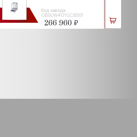
Код завода:
OB0UW4121GCI0501
266 960 ₽