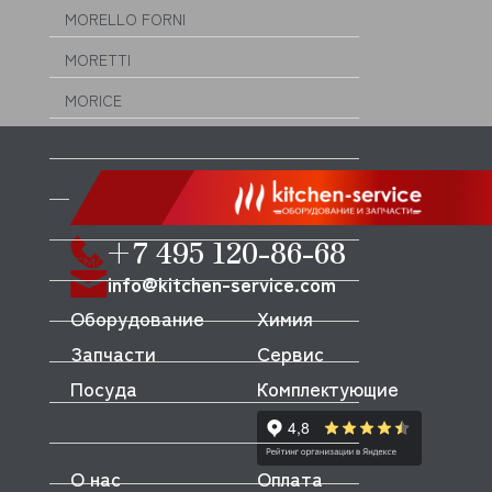
MORELLO FORNI
MORETTI
MORICE
MULLER
MUSSO
MVQ
+7 495 120-86-68
NEMOX
info@kitchen-service.com
NOPEIN
Оборудование
Химия
NTF
Запчасти
Сервис
NUOVA SIMONELLI
Посуда
Комплектующие
ODE
OEM
О нас
Оплата