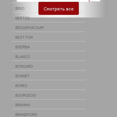
Смотреть все
BEKO
BERTOS
BESSERVACUUM
BEST FOR
BIZERBA
BLANCO
BONGARD
BONNET
BORES
BOURGEOIS
BRAHMA
BRANDFORD