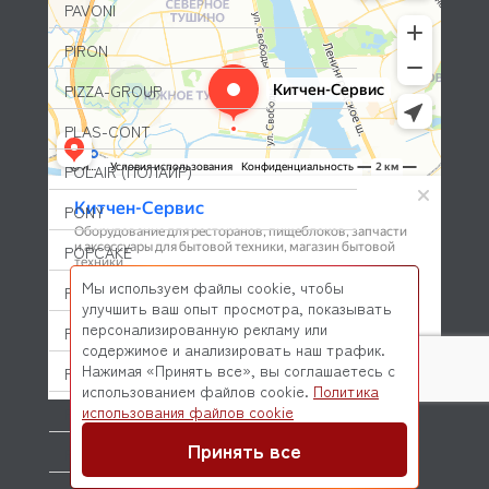
PAVONI
PIRON
PIZZA-GROUP
PLAS-CONT
POLAIR (ПОЛАИР)
PONY
POPCAKE
Мы используем файлы cookie, чтобы
PRATICA
улучшить ваш опыт просмотра, показывать
персонализированную рекламу или
PRIMAX
содержимое и анализировать наш трафик.
Нажимая «Принять все», вы соглашаетесь с
PRIMUS
использованием файлов cookie.
Политика
© 2026 Kitchen-Service.com Интернет-магазин запчастей
использования файлов cookie
PRISMAFOOD
и оборудования профессиональной кухни
Договор оферты
Политика конфиденциальности
Принять все
PROBAR