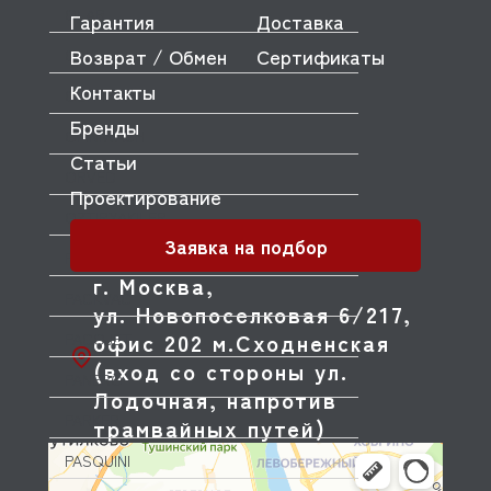
OLAB
Гарантия
Доставка
Возврат / Обмен
Сертификаты
OLIS
Контакты
OLYMPIA
Бренды
OMNIWASH
Статьи
ORVED
Проектирование
OZTIRYAKILER
Заявка на подбор
P.L. Proff Cuisine
г. Москва,
PACKVAC
ул. Новопоселковая 6/217,
офис 202 м.Сходненская
PACOJET
(вход со стороны ул.
PANERO
Лодочная, напротив
PARKER
трамвайных путей)
PASQUINI