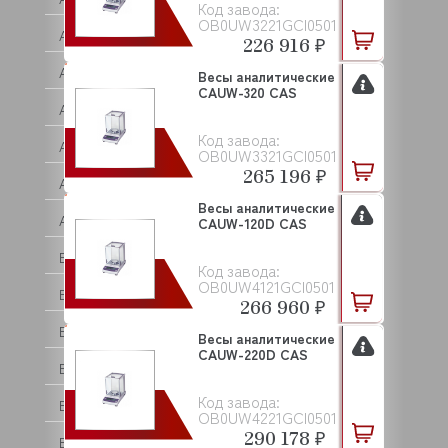
Код завода:
OB0UW3221GCI0501
ASSUM
226 916 ₽
ATA
Весы аналитические
CAUW-320 CAS
ATEA
Код завода:
ATEL
OB0UW3321GCI0501
265 196 ₽
ATESY (АТЕСИ)
Весы аналитические
ATOLLSPEED
CAUW-120D CAS
BAKE OFF
Код завода:
OB0UW4121GCI0501
BARTEC
266 960 ₽
BARTSCHER
Весы аналитические
CAUW-220D CAS
BASSANINA
Код завода:
BEAR VARIMIXER
OB0UW4221GCI0501
290 178 ₽
BECKERS