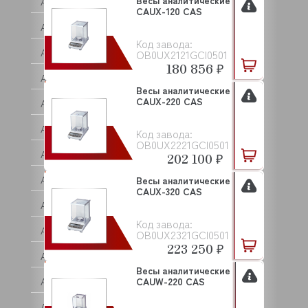
Весы аналитические
ANVIL
CAUX-120 CAS
APACH
Код завода:
APS
OB0UX2121GCI0501
180 856 ₽
AQUA
Весы аналитические
CAUX-220 CAS
ARISTARCO
ARKTO
Код завода:
OB0UX2221GCI0501
ARTHERMO
202 100 ₽
ASCASO
Весы аналитические
CAUX-320 CAS
ASCO
Код завода:
ASCOBLOC
OB0UX2321GCI0501
223 250 ₽
ASCON TECNOLOGIC
Весы аналитические
ASF/THOMAS
CAUW-220 CAS
ASKO