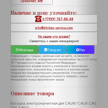
Подходит для
Наличие и цену уточняйте:
+7(999) 767-86-68
info@kitchen-service.com
Не нашли что искали?
Свяжитесь с нашим менеджером!
Whatsapp
Telegram
Max
Информация о товарах, размещенная на сайте, не является
публичной офертой, определяемой положениями Части 2 Статьи
437 Гражданского кодекса Российской Федерации.
Производители вправе вносить изменения в технические
характеристики, внешний вид, стоимость и комплектацию
товаров без предварительного уведомления. Уточняйте
характеристики и актуальную стоимость товаров у наших
менеджеров перед оформлением заказа.
Описание товара
Катушка электромагнитная для CAUW/CAUX CAS
(321-53912)