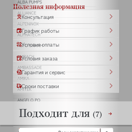
ALBA PUMPS
Полезная информация
ALLIANCE
Консультация
ALPENINOX
График работы
ALPHATECH
Условия оплаты
ALTO SHAAM
AMBACH
Условия заказа
AMBASSADE
Гарантия и сервис
AMIKA
Сроки поставки
AMITEK
ANGELO PO
Подходит для
ANIMO
(7)
ANKO