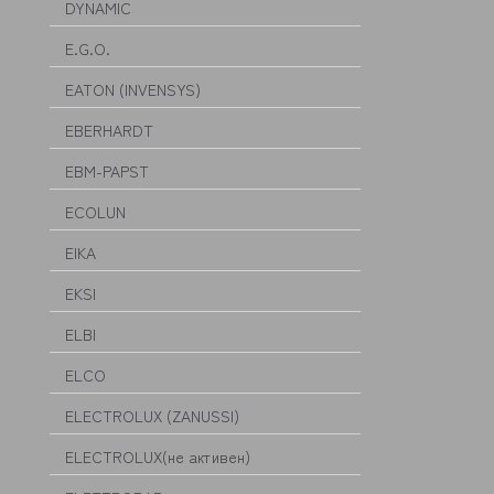
DYNAMIC
E.G.O.
EATON (INVENSYS)
EBERHARDT
EBM-PAPST
ECOLUN
EIKA
EKSI
ELBI
ELCO
ELECTROLUX (ZANUSSI)
ELECTROLUX(не активен)