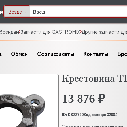
Везде
 брендам
Запчасти для GASTROMIX
Другие запчасти д
а
Обмен
Сертификаты
Контакты
Бр
Крестовина 
13 876 ₽
ID: KS22790
Код завода: 32604
Краткие характеристики: