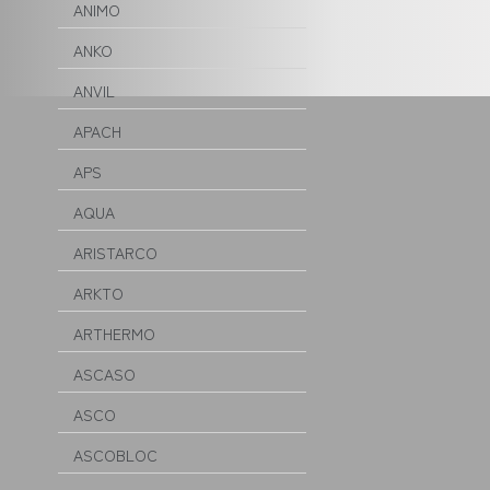
ANIMO
ANKO
ANVIL
APACH
APS
AQUA
ARISTARCO
ARKTO
ARTHERMO
ASCASO
ASCO
ASCOBLOC