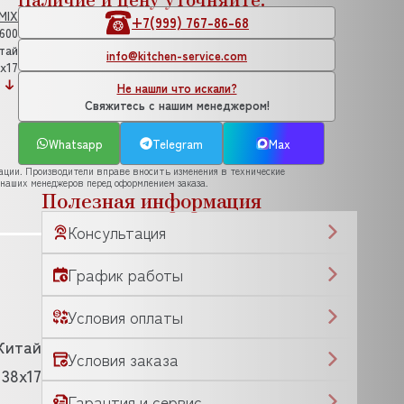
MIX
+7(999) 767-86-68
.600
тай
info@kitchen-service.com
x17
Не нашли что искали?
Свяжитесь с нашим менеджером!
Whatsapp
Telegram
Max
рации. Производители вправе вносить изменения в технические
 наших менеджеров перед оформлением заказа.
Полезная информация
Консультация
График работы
Условия оплаты
Китай
Условия заказа
138x17
Гарантия и сервис