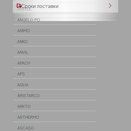
Сроки поставки
AMITEK
ANGELO PO
ANIMO
ANKO
ANVIL
APACH
APS
AQUA
ARISTARCO
ARKTO
ARTHERMO
ASCASO