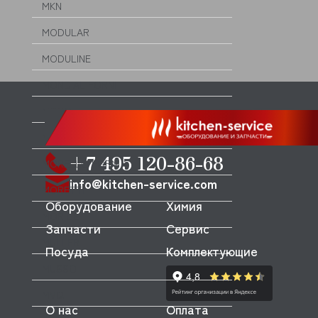
MKN
MODULAR
MODULINE
MONDIAL FORNI
MONO
MONOLITH
+7 495 120-86-68
MORELLO FORNI
info@kitchen-service.com
MORETTI
Оборудование
Химия
MORICE
Запчасти
Сервис
MULLER
Посуда
Комплектующие
MUSSO
MVQ
О нас
Оплата