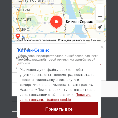
P.L. Proff Cuisine
PACKVAC
PACOJET
PANERO
PARKER
PASQUINI
PAVONI
PIRON
Мы используем файлы cookie, чтобы
улучшить ваш опыт просмотра, показывать
PIZZA-GROUP
персонализированную рекламу или
содержимое и анализировать наш трафик.
PLAS-CONT
Нажимая «Принять все», вы соглашаетесь с
использованием файлов cookie.
Политика
POLAIR (ПОЛАИР)
© 2026 Kitchen-Service.com Интернет-магазин запчастей
использования файлов cookie
и оборудования профессиональной кухни
Договор оферты
Политика конфиденциальности
PONY
Принять все
POPCAKE