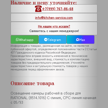
Наличие и цену уточняйте:
+7(999) 767-86-68
info@kitchen-service.com
Не нашли что искали?
Свяжитесь с нашим менеджером!
Whatsapp
Telegram
Max
Информация о товарах, размещенная на сайте, не является
публичной офертой, определяемой положениями Части 2 Статьи
437 Гражданского кодекса Российской Федерации.
Производители вправе вносить изменения в технические
характеристики, внешний вид, стоимость и комплектацию
товаров без предварительного уведомления. Уточняйте
характеристики и актуальную стоимость товаров у наших
менеджеров перед оформлением заказа.
Описание товара
Освещение камеры рабочей в сборе для
RATIONAL (8514.1016) C-линия, CPC-линия начиная
с 05/93