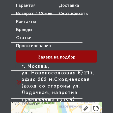
NEMOX
Гарантия
Доставка
NOPEIN
Возврат / Обмен
Сертификаты
NTF
Контакты
Бренды
NUOVA SIMONELLI
Статьи
ODE
Проектирование
OEM
Заявка на подбор
OLAB
г. Москва,
OLIS
ул. Новопоселковая 6/217,
OLYMPIA
офис 202 м.Сходненская
(вход со стороны ул.
OMNIWASH
Лодочная, напротив
ORVED
трамвайных путей)
OZTIRYAKILER