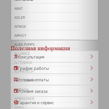
ABAT
ADLER
AFINOX
AIRHOT
ALBA PUMPS
Полезная информация
ALLIANCE
Консультация
ALPENINOX
График работы
ALPHATECH
Условия оплаты
ALTO SHAAM
AMBACH
Условия заказа
AMBASSADE
Гарантия и сервис
AMIKA