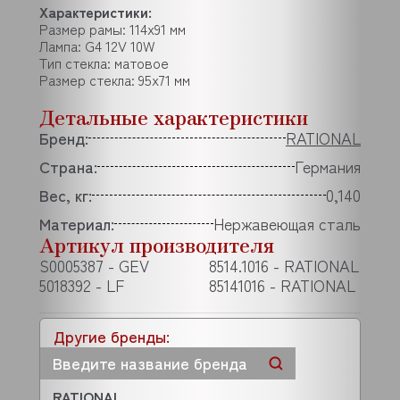
Характеристики:
Размер рамы: 114x91 мм
Лампа: G4 12V 10W
Тип стекла: матовое
Размер стекла: 95x71 мм
Детальные характеристики
Бренд:
RATIONAL
Страна:
Германия
Вес, кг:
0,140
Материал:
Нержавеющая сталь
Артикул производителя
S0005387 - GEV
8514.1016 - RATIONAL
5018392 - LF
85141016 - RATIONAL
Другие бренды:
RATIONAL