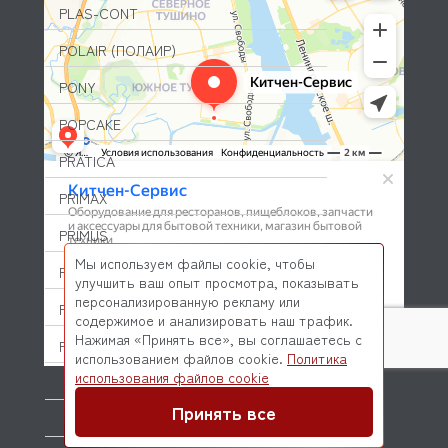
PLAS-CONT
POLAIR (ПОЛАИР)
PONY
POPCAKE
PRATICA
PRIMAX
PRIMUS
Мы используем файлы cookie, чтобы
PRISMAFOOD
улучшить ваш опыт просмотра, показывать
персонализированную рекламу или
PROBAR
содержимое и анализировать наш трафик.
Нажимая «Принять все», вы соглашаетесь с
PRODIGY
использованием файлов cookie.
Политика
© 2026 Kitchen-Service.com Интернет-магазин запчастей
использования файлов cookie
PROFESSIONAL SPARES
и оборудования профессиональной кухни
Договор оферты
Политика конфиденциальности
Принять все
PROHOTEL