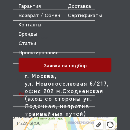
Гарантия
Доставка
OMNIWASH
Возврат / Обмен
Сертификаты
ORVED
Контакты
OZTIRYAKILER
Бренды
P.L. Proff Cuisine
Статьи
PACKVAC
Проектирование
PACOJET
Заявка на подбор
PANERO
г. Москва,
PARKER
ул. Новопоселковая 6/217,
офис 202 м.Сходненская
PASQUINI
(вход со стороны ул.
PAVONI
Лодочная, напротив
трамвайных путей)
PIRON
PIZZA-GROUP