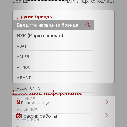
Бренд:
МХМ (Марихолодмаш)
Другие бренды:
МХМ (Марихолодмаш)
ABAT
ADLER
AFINOX
AIRHOT
ALBA PUMPS
Полезная информация
ALLIANCE
Консультация
ALPENINOX
График работы
ALPHATECH