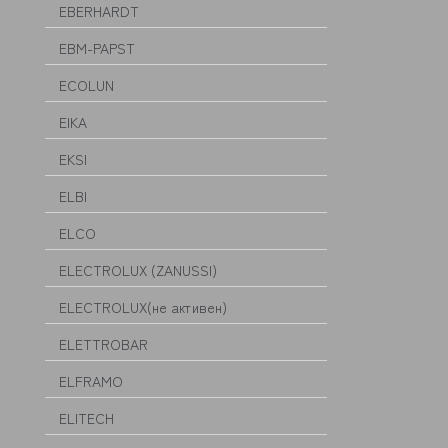
EBERHARDT
EBM-PAPST
ECOLUN
EIKA
EKSI
ELBI
ELCO
ELECTROLUX (ZANUSSI)
ELECTROLUX(не активен)
ELETTROBAR
ELFRAMO
ELITECH