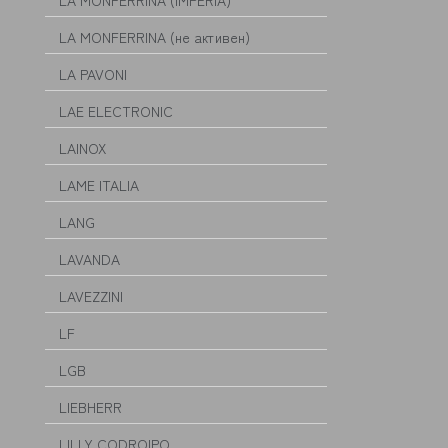
LA MONFERRINA (IMPERIA)
LA MONFERRINA (не активен)
LA PAVONI
LAE ELECTRONIC
LAINOX
LAME ITALIA
LANG
LAVANDA
LAVEZZINI
LF
LGB
LIEBHERR
LILLY CODROIPO