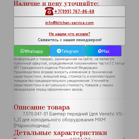
Наличие и цену уточняйте:
+7(999) 767-86-68
info@kitchen-service.com
Не нашли что искали?
Свяжитесь с нашим менеджером!
Whatsapp
Telegram
Max
Информация о товарах, размещенная на сайте, не является
публичной офертой, определяемой положениями Части 2 Статьи
437 Гражданского кодекса Российской Федерации.
Производители вправе вносить изменения в технические
характеристики, внешний вид, стоимость и комплектацию
товаров без предварительного уведомления. Уточняйте
характеристики и актуальную стоимость товаров у наших
менеджеров перед оформлением заказа.
Описание товара
7.570.047-01 Бампер передний (для Veneto VS-
1,3) для холодильного оборудования МХМ
(Марихолодмаш)
Детальные характеристики