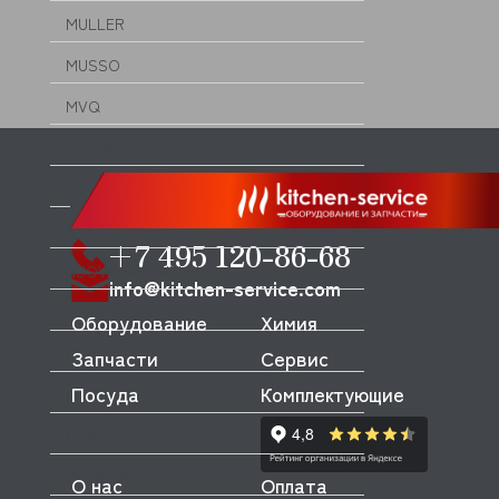
MULLER
MUSSO
MVQ
NEMOX
NOPEIN
NTF
+7 495 120-86-68
NUOVA SIMONELLI
info@kitchen-service.com
ODE
Оборудование
Химия
OEM
Запчасти
Сервис
Посуда
Комплектующие
OLAB
OLIS
OLYMPIA
О нас
Оплата