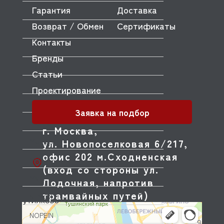
Гарантия
Доставка
MODULINE
Возврат / Обмен
Сертификаты
MONDIAL FORNI
Контакты
MONO
Бренды
MONOLITH
Статьи
MORELLO FORNI
Проектирование
MORETTI
Заявка на подбор
MORICE
г. Москва,
MULLER
ул. Новопоселковая 6/217,
офис 202 м.Сходненская
MUSSO
(вход со стороны ул.
MVQ
Лодочная, напротив
трамвайных путей)
NEMOX
NOPEIN