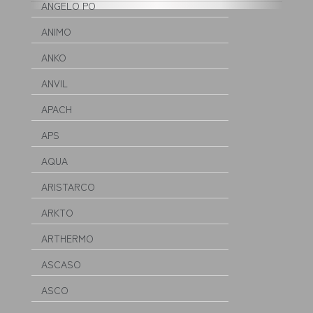
ANGELO PO
ANIMO
ANKO
ANVIL
APACH
APS
AQUA
ARISTARCO
ARKTO
ARTHERMO
ASCASO
ASCO