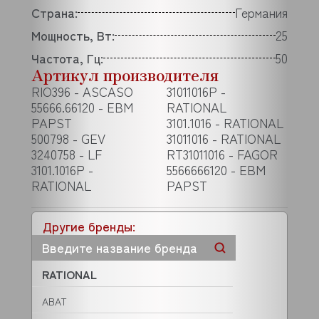
Страна:
Германия
Мощность, Вт:
25
Частота, Гц:
50
Артикул производителя
RIO396 - ASCASO
31011016P -
55666.66120 - EBM
RATIONAL
PAPST
3101.1016 - RATIONAL
500798 - GEV
31011016 - RATIONAL
3240758 - LF
RT31011016 - FAGOR
3101.1016P -
5566666120 - EBM
RATIONAL
PAPST
Другие бренды:
RATIONAL
ABAT