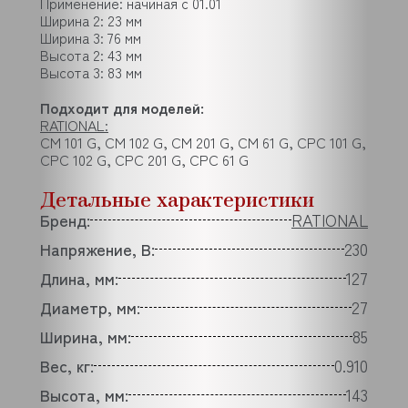
Применение: начиная с 01.01
Ширина 2: 23 мм
Ширина 3: 76 мм
Высота 2: 43 мм
Высота 3: 83 мм
Подходит для моделей:
RATIONAL:
CM 101 G, CM 102 G, CM 201 G, CM 61 G, CPC 101 G,
CPC 102 G, CPC 201 G, CPC 61 G
Детальные характеристики
Бренд:
RATIONAL
Напряжение, В:
230
Длина, мм:
127
Диаметр, мм:
27
Ширина, мм:
85
Вес, кг:
0.910
Высота, мм:
143