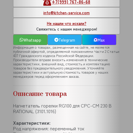
+7(999) 767-86-68
info@kitchen-service.com
Не нашли что искали?
Свяжитесь с нашим менеджером!
Whatsapp
Telegram
Max
Информация о товарах, размещенная на сайте, не является
публичной офертой, определяемой положениями Части 2 Статьи
437 Гражданского кодекса Российской Федерации.
Производители вправе вносить изменения в технические
характеристики, внешний вид, стоимость и комплектацию
товаров без предварительного уведомления. Уточняйте
характеристики и актуальную стоимость товаров у наших
менеджеров перед оформлением заказа.
Описание товара
Нагнетатель горелки RG100 для CPC-CM 230 B
RATIONAL (3101.1016)
Характеристики:
Род напряжения: переменный ток