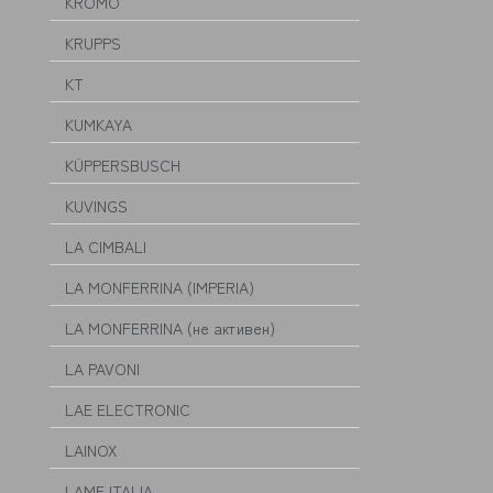
KROMO
KRUPPS
KT
KUMKAYA
KÜPPERSBUSCH
KUVINGS
LA CIMBALI
LA MONFERRINA (IMPERIA)
LA MONFERRINA (не активен)
LA PAVONI
LAE ELECTRONIC
LAINOX
LAME ITALIA