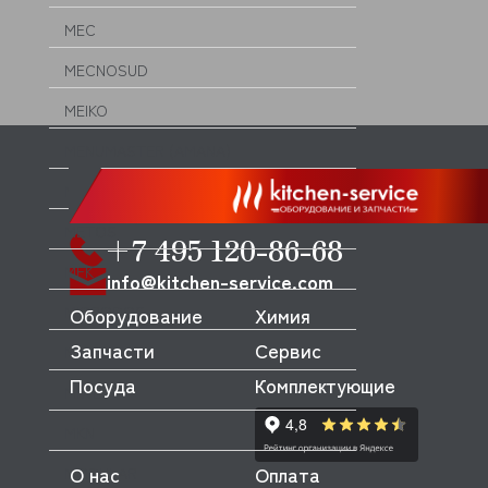
MEC
MECNOSUD
MEIKO
MENUMASTER (AMANA)
MERRYCHEF
METOS
+7 495 120-86-68
MFK
info@kitchen-service.com
MICRODOS
Оборудование
Химия
Запчасти
Сервис
MINERVA
Посуда
Комплектующие
MIWE
MKN
О нас
Оплата
MODULAR