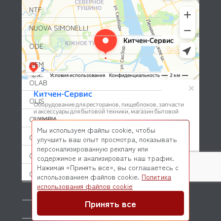
NTF
NUOVA SIMONELLI
ODE
OEM
OLAB
OLIS
OLYMPIA
Мы используем файлы cookie, чтобы
OMNIWASH
улучшить ваш опыт просмотра, показывать
персонализированную рекламу или
ORVED
содержимое и анализировать наш трафик.
Нажимая «Принять все», вы соглашаетесь с
OZTIRYAKILER
использованием файлов cookie.
Политика
© 2026 Kitchen-Service.com Интернет-магазин запчастей
использования файлов cookie
и оборудования профессиональной кухни
P.L. Proff Cuisine
Договор оферты
Политика конфиденциальности
Принять все
PACKVAC