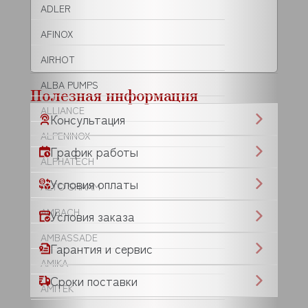
ADLER
AFINOX
AIRHOT
ALBA PUMPS
Полезная информация
ALLIANCE
Консультация
ALPENINOX
График работы
ALPHATECH
Условия оплаты
ALTO SHAAM
AMBACH
Условия заказа
AMBASSADE
Гарантия и сервис
AMIKA
Сроки поставки
AMITEK