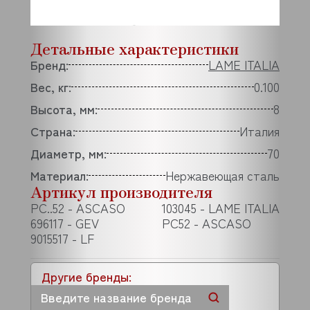
Детальные характеристики
Бренд:
LAME ITALIA
Вес, кг:
0.100
Высота, мм:
8
Страна:
Италия
Диаметр, мм:
70
Материал:
Нержавеющая сталь
Артикул производителя
PC..52 - ASCASO
103045 - LAME ITALIA
696117 - GEV
PC52 - ASCASO
9015517 - LF
Другие бренды: