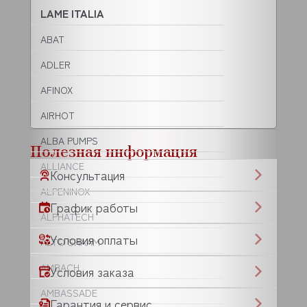
LAME ITALIA
ABAT
ADLER
AFINOX
AIRHOT
ALBA PUMPS
Полезная информация
ALLIANCE
Консультация
ALPENINOX
График работы
ALPHATECH
Условия оплаты
ALTO SHAAM
AMBACH
Условия заказа
AMBASSADE
Гарантия и сервис