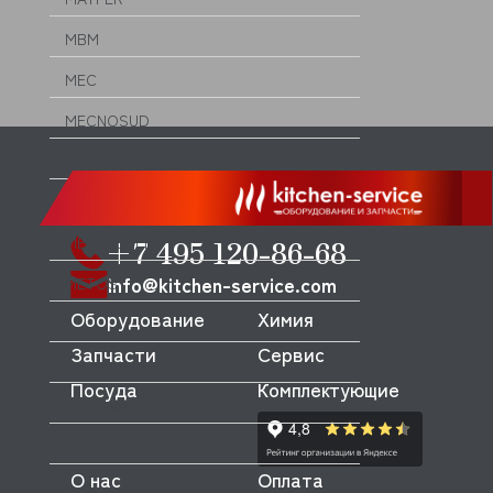
MBM
MEC
MECNOSUD
MEIKO
MENUMASTER (AMANA)
MERRYCHEF
+7 495 120-86-68
info@kitchen-service.com
METOS
Оборудование
Химия
MFK
Запчасти
Сервис
MICRODOS
Посуда
Комплектующие
MINERVA
MIWE
О нас
Оплата
MKN