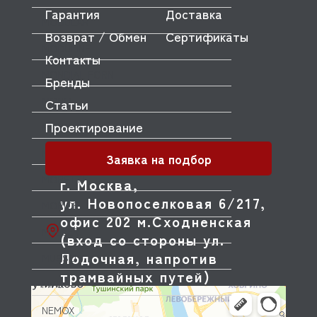
Гарантия
Доставка
MODULAR
Возврат / Обмен
Сертификаты
MODULINE
Контакты
MONDIAL FORNI
Бренды
MONO
Статьи
Проектирование
MONOLITH
MORELLO FORNI
Заявка на подбор
MORETTI
г. Москва,
ул. Новопоселковая 6/217,
MORICE
офис 202 м.Сходненская
MULLER
(вход со стороны ул.
Лодочная, напротив
MUSSO
трамвайных путей)
MVQ
NEMOX