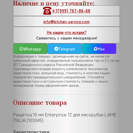
Наличие и цену уточняйте:
+7(999) 767-86-68
info@kitchen-service.com
Не нашли что искали?
Свяжитесь с нашим менеджером!
Whatsapp
Telegram
Max
Информация о товарах, размещенная на сайте, не является
публичной офертой, определяемой положениями Части 2 Статьи
437 Гражданского кодекса Российской Федерации.
Производители вправе вносить изменения в технические
характеристики, внешний вид, стоимость и комплектацию
товаров без предварительного уведомления. Уточняйте
характеристики и актуальную стоимость товаров у наших
менеджеров перед оформлением заказа.
Описание товара
Решетка 10 мм Enterprise 12 для мясорубки LAME
ITALIA (103045)
Характеристики
: