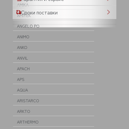
AMIKA
Сроки поставки
AMITEK
ANGELO PO
ANIMO
ANKO
ANVIL
APACH
APS
AQUA
ARISTARCO
ARKTO
ARTHERMO