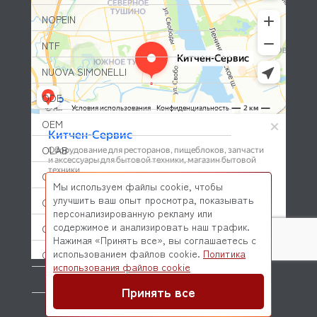
NOPEIN
NTF
NUOVA SIMONELLI
ODE
OEM
OLAB
OLIS
Мы используем файлы cookie, чтобы
улучшить ваш опыт просмотра, показывать
OLYMPIA
персонализированную рекламу или
содержимое и анализировать наш трафик.
OMNIWASH
Нажимая «Принять все», вы соглашаетесь с
использованием файлов cookie.
Политика
ORVED
© 2026 Kitchen-Service.com Интернет-магазин запчастей
использования файлов cookie
и оборудования профессиональной кухни
OZTIRYAKILER
Договор оферты
Политика конфиденциальности
Принять все
P.L. Proff Cuisine