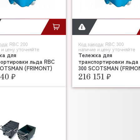
RBC 200
RBC 300
ода:
Код завода:
 и цену уточняйте
наличие и цену уточняйте
ка для
Тележка для
портировки льда RBC
транспортировки льда
COTSMAN (FRIMONT)
300 SCOTSMAN (FRIMO
140 ₽
216 151 ₽