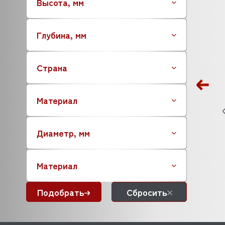
Высота, мм
GARBIN
EMPERO
GASTRORAG
Глубина, мм
GIERRE
GRILL MASTER
Страна
HALLDE
FOODATLAS
HICOLD (ХАЙКОЛД)
Материал
HURAKAN
IRINOX
Диаметр, мм
ITERMA (ИТЕРМА)
ITPIZZA
JAC
Материал
GPSTEEL
KAYMAN (КАЙМАН)
Подобрать
Сбросить
KLARCO
KOCATEQ
HESSEN