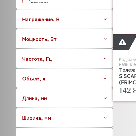
CRYSPI
CUPPONE
Напряжение, В
DANUBE
DIHR
DOMINATOR
Мощность, Вт
EKSI
ELECTROLUX (ZANUSSI)
Частота, Гц
ELETTROBAR
Код зав
наличие
ELFRAMO
Тележ
EMMEPI
SISCA
Объем, л.
(FRIM
FAGOR
142 
FIMAR
Длина, мм
FOLLETT
FORCAR
FORNI FIORINI
Ширина, мм
FRIULI
GAM