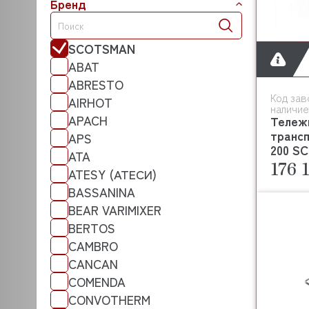
Бренд
SCOTSMAN
ABAT
ABRESTO
Код зав
AIRHOT
наличие
APACH
Тележ
транс
APS
200 S
ATA
176 
ATESY (АТЕСИ)
BASSANINA
BEAR VARIMIXER
BERTOS
CAMBRO
CANCAN
COMENDA
CONVOTHERM