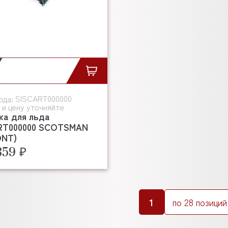
SISCART000000
ода:
 и цену уточняйте
ка для льда
RT000000 SCOTSMAN
ONT)
859 ₽
1
по 28 позиций