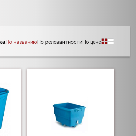
ка
По названию
По релевантности
По цене