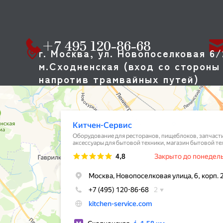
KROMO
LAINOX
ICB TECNOLOGIE S.R.L.
+7 495 120-86-68
LF
г. Москва, ул. Новопоселковая 6/
LINCOLN
м.Сходненская (вход со стороны 
LUXSTAHL
напротив трамвайных путей)
METRO
MKN
JIPA
MONOLITH
NORMA
OEM
OZTIRYAKILER
KUMKAYA
PIRON
PRIMUS
RESTOINOX