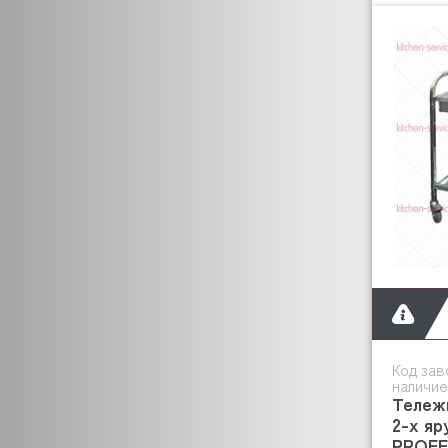
RETIGO
ROBOLABS (РОБОЛАБС)
MACO
SCOTSMAN
SINMAG
MGSTEEL
SILANOS
SIRMAN
SUNNEX
SKYCOLD
STARFOOD
SOTTORIVA
TATRA
TECNOINOX
Код зав
TECNOEKA
наличие
Тележ
UNOX
2-х яр
VENIX
PROFF 