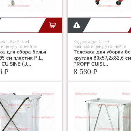
JQ-ST054
CT-R
ода:
Код завода:
 и цену уточняйте
наличие и цену уточняйте
а для сбора белья
Тележка для уборки бе
95 см пластик P.L.
круглая 80х57,2х82,6 см
CUISINE (J...
PROFF CUISI...
6 ₽
8 530 ₽