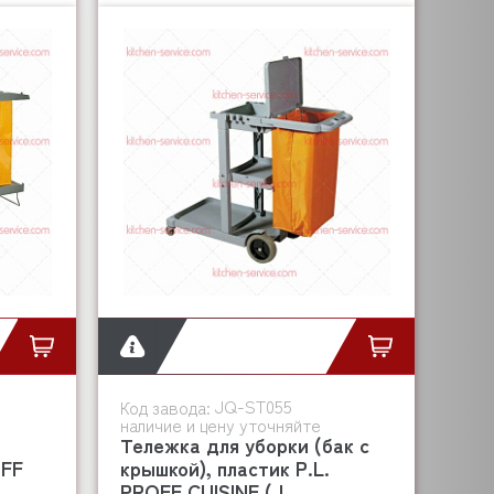
JQ-ST055
Код завода:
наличие и цену уточняйте
Тележка для уборки (бак с
OFF
крышкой), пластик P.L.
PROFF CUISINE (J...