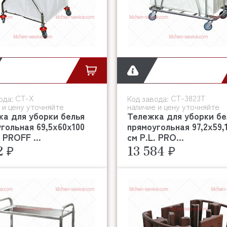
CT-X
CT-3823T
ода:
Код завода:
 и цену уточняйте
наличие и цену уточняйте
а для уборки белья
Тележка для уборки бе
гольная 69,5х60х100
прямоугольная 97,2х59,1
. PROFF ...
см P.L. PRO...
2 ₽
13 584 ₽