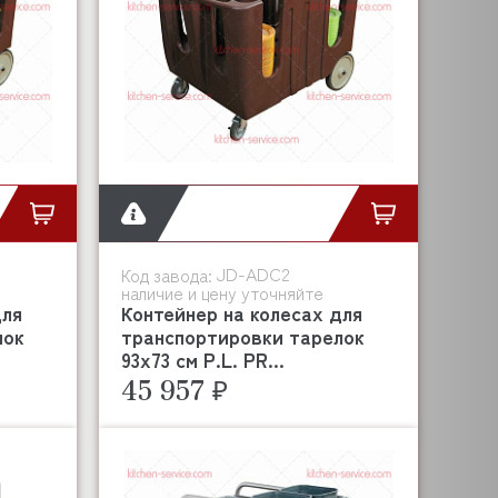
JD-ADC2
Код завода:
наличие и цену уточняйте
для
Контейнер на колесах для
лок
транспортировки тарелок
93х73 см P.L. PR...
45 957 ₽