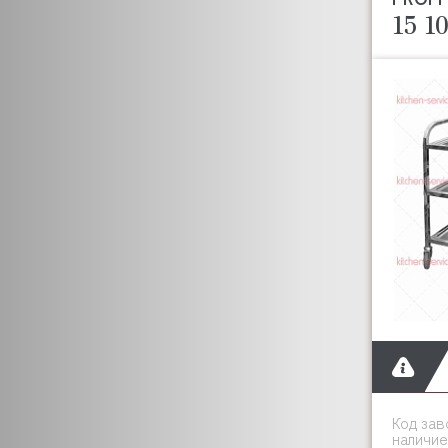
VESTA
15 1
VIATTO
VOLDONE
VORTMAX
WLBAKE
ВИСТЕКС
ДЕБИС
КОБОР
МХМ (Марихолодмаш)
ПОЛЮС
СИКОМ (SIKOM)
PROHOTEL
PUJADAS
ТЕХНО-ТТ
RADAX
ЧЕЛЯБТОРГТЕХНИКА
Код зав
ROAL
наличие