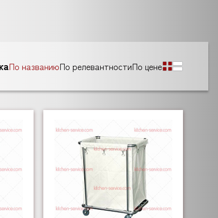
ка
По названию
По релевантности
По цене