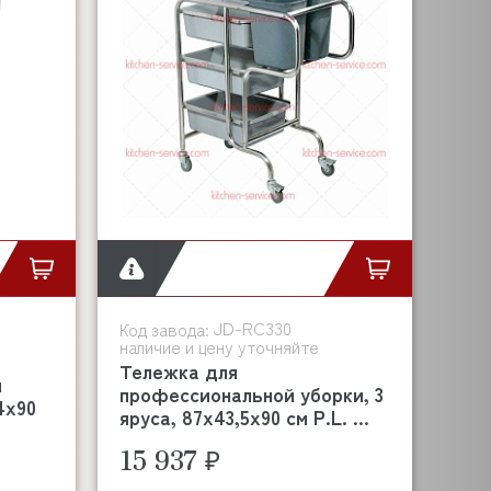
JD-RC330
Код завода:
наличие и цену уточняйте
Тележка для
и
профессиональной уборки, 3
4х90
яруса, 87х43,5х90 см P.L. ...
15 937 ₽