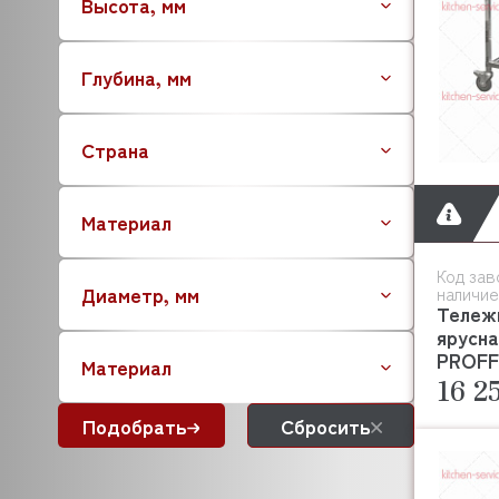
Высота, мм
GARBIN
EMPERO
GASTRORAG
Глубина, мм
GIERRE
GRILL MASTER
Страна
HALLDE
FOODATLAS
HICOLD (ХАЙКОЛД)
Материал
HURAKAN
IRINOX
Код зав
Диаметр, мм
наличие
ITERMA (ИТЕРМА)
Тележ
ITPIZZA
ярусна
JAC
PROFF 
Материал
GPSTEEL
16 2
KAYMAN (КАЙМАН)
Подобрать
Сбросить
KLARCO
KOCATEQ
HESSEN