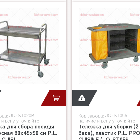
JQ-ST020B
JQ-ST056
ода:
Код завода:
 и цену уточняйте
наличие и цену уточняйте
ка для сбора посуды
Тележка для уборки (2
усная 80х45х90 см P.L.
бака), пластик P.L. PR
CUISI...
CUISINE (JQ-ST056...