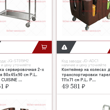
JQ-ST019M2
JD-ADC1
ода:
Код завода:
 и цену уточняйте
наличие и цену уточняйте
ка сервировочная 2-х
Контейнер на колесах 
я 80х45х90 см P.L.
транспортировки таре
CUISINE ...
111х71 см P.L. P...
51 ₽
49 581 ₽