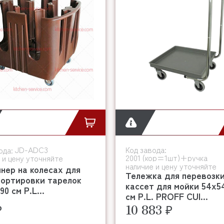
JD-ADC3
Код завода:
ода:
2001 (кор=1шт)+ручка
 и цену уточняйте
наличие и цену уточняйте
нер на колесах для
Тележка для перевозк
портировки тарелок
кассет для мойки 54х5
90 см P.L...
см P.L. PROFF CUI...
₽
10 883 ₽