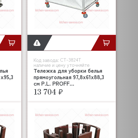
CT-3824T
Код завода:
наличие и цену уточняйте
лья
Тележка для уборки белья
х95,3
прямоугольная 97,8х61х88,3
см P.L. PROFF...
13 704 ₽