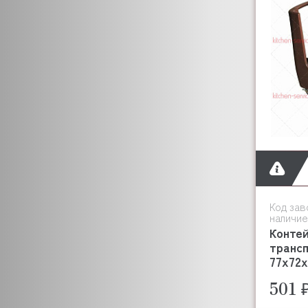
KROMO
LAINOX
ICB TECNOLOGIE S.R.L.
LF
LINCOLN
LUXSTAHL
METRO
MKN
JIPA
MONOLITH
NORMA
Код зав
OEM
наличие
OZTIRYAKILER
Контей
транс
KUMKAYA
77х72х
PIRON
501 
PRIMUS
RESTOINOX