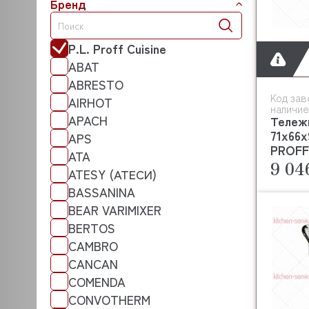
Бренд
P.L. Proff Cuisine
ABAT
ABRESTO
Код зав
AIRHOT
наличие
APACH
Тележк
71х66х
APS
PROFF 
ATA
9 04
ATESY (АТЕСИ)
BASSANINA
BEAR VARIMIXER
BERTOS
CAMBRO
CANCAN
COMENDA
CONVOTHERM