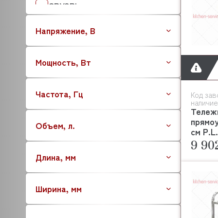
CRYSPI
CUPPONE
Напряжение, В
DANUBE
DIHR
DOMINATOR
Мощность, Вт
EKSI
ELECTROLUX (ZANUSSI)
Частота, Гц
ELETTROBAR
Код зав
наличие
ELFRAMO
Тележк
EMMEPI
прямоу
Объем, л.
см P.L
FAGOR
9 90
FIMAR
Длина, мм
FOLLETT
FORCAR
FORNI FIORINI
Ширина, мм
FRIULI
GAM