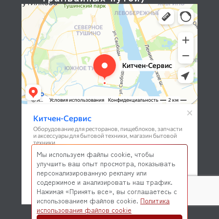
Мы используем файлы cookie, чтобы
улучшить ваш опыт просмотра, показывать
персонализированную рекламу или
содержимое и анализировать наш трафик.
Нажимая «Принять все», вы соглашаетесь с
использованием файлов cookie.
Политика
© 2026 Kitchen-Service.com Интернет-магазин запчастей
использования файлов cookie
и оборудования профессиональной кухни