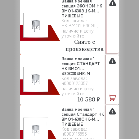
Ванна моечная 1
секция ЭКОНОМ НК
ВМО1-630ЭЦК-М
ПИЩЕВЫЕ
Код завода:
ТЕХНОЛОГИИ
НК ВМО1-630ЭЦК-М
наличие и цену
уточняйте
Снято с
производства
Ванна моечная 1
секция СТАНДАРТ
НК ВМО1-
480С304НК-М
Код завода:
ПИЩЕВЫЕ ТЕХНО...
н0000123357
наличие и цену
уточняйте
10 588 ₽
Ванна моечная 1
секция Стандарт НК
ВМО1-630СНК-М
ПИЩЕВЫЕ
Код завода:
ТЕХНОЛОГ...
н0000116995
наличие и цену