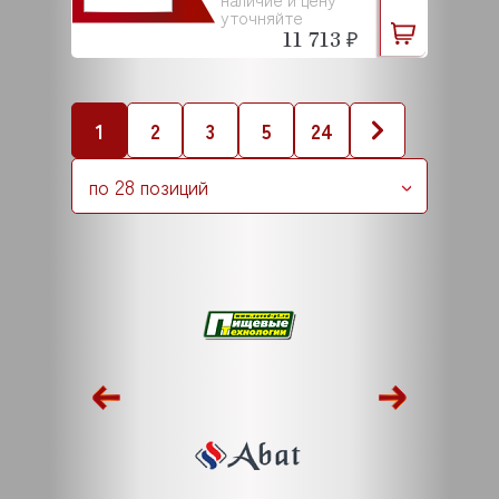
уточняйте
11 713 ₽
1
2
3
5
24
по 28 позиций