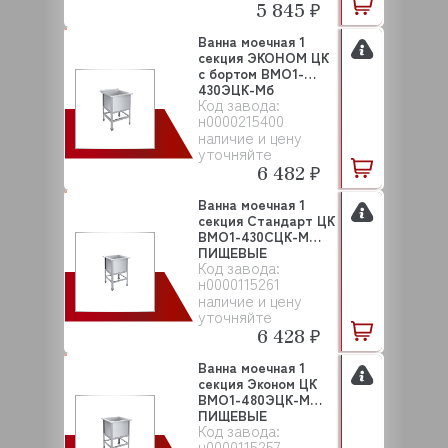
5 845 ₽
Ванна моечная 1
секция ЭКОНОМ ЦК
с бортом ВМО1-
430ЭЦК-Мб
Код завода:
ПИЩЕВЫЕ ...
н0000215400
наличие и цену
уточняйте
6 482 ₽
Ванна моечная 1
секция Стандарт ЦК
ВМО1-430СЦК-М
ПИЩЕВЫЕ
Код завода:
ТЕХНОЛОГ...
н0000115261
наличие и цену
уточняйте
6 428 ₽
Ванна моечная 1
секция Эконом ЦК
ВМО1-480ЭЦК-М
ПИЩЕВЫЕ
Код завода:
ТЕХНОЛОГИИ
н0000115257