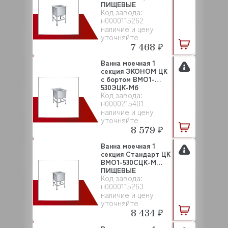
ПИЩЕВЫЕ
Код завода:
ТЕХНОЛОГ...
н0000115262
наличие и цену
уточняйте
7 468 ₽
Ванна моечная 1
секция ЭКОНОМ ЦК
с бортом ВМО1-
530ЭЦК-Мб
Код завода:
ПИЩЕВЫЕ ...
н0000215401
наличие и цену
уточняйте
8 579 ₽
Ванна моечная 1
секция Стандарт ЦК
ВМО1-530СЦК-М
ПИЩЕВЫЕ
Код завода:
ТЕХНОЛОГ...
н0000115263
наличие и цену
уточняйте
8 434 ₽