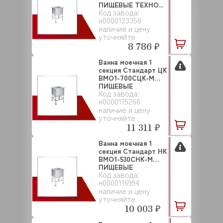
ПИЩЕВЫЕ ТЕХНО...
Код завода:
н0000123356
наличие и цену
уточняйте
8 786 ₽
Ванна моечная 1
секция Стандарт ЦК
ВМО1-700СЦК-М
ПИЩЕВЫЕ
Код завода:
ТЕХНОЛОГ...
н0000115266
наличие и цену
уточняйте
11 311 ₽
Ванна моечная 1
секция Стандарт НК
ВМО1-530СНК-М
ПИЩЕВЫЕ
Код завода:
ТЕХНОЛОГ...
н0000116994
наличие и цену
уточняйте
10 003 ₽