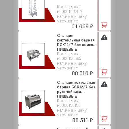
Код завода:
н0000183280
наличие и цену
уточняйте
64 669 ₽
Станция
коктейльная барная
БСК12/7 без ящиков
ПИЩЕВЫЕ
Код завода:
ТЕХНОЛОГИИ
н0000190589
наличие и цену
уточняйте
88 516 ₽
Станция коктельная
барная БСК12/7 без
рукомойника
ПИЩЕВЫЕ
Код завода:
ТЕХНОЛО...
н0000196190
наличие и цену
уточняйте
88 511 ₽