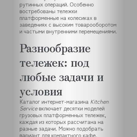
рутинных операций. Особенно
востребованы тележки
платформенные на колесиках в
заведениях с высоким товарооборотом
и частыми внутренними перемещениями.
Разнообразие
тележек: под
любые задачи и
условия
Каталог интернет-магазина
Kitchen
Service
включает десятки моделей
грузовых платформенных тележек,
каждая из которых рассчитана на
разные задачи. Можно подобрать
вариант для компактного кафе,