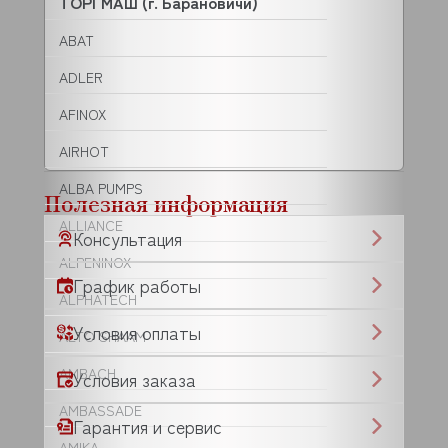
ТОРГМАШ (г. Барановичи)
ABAT
ADLER
AFINOX
AIRHOT
ALBA PUMPS
Полезная информация
ALLIANCE
Консультация
ALPENINOX
График работы
ALPHATECH
Условия оплаты
ALTO SHAAM
AMBACH
Условия заказа
AMBASSADE
Гарантия и сервис
AMIKA