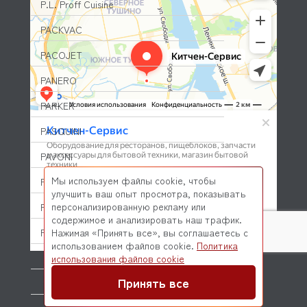
P.L. Proff Cuisine
PACKVAC
PACOJET
PANERO
PARKER
PASQUINI
PAVONI
Мы используем файлы cookie, чтобы
PIRON
улучшить ваш опыт просмотра, показывать
персонализированную рекламу или
PIZZA-GROUP
содержимое и анализировать наш трафик.
PLAS-CONT
Нажимая «Принять все», вы соглашаетесь с
использованием файлов cookie.
Политика
© 2026 Kitchen-Service.com Интернет-магазин запчастей
POLAIR (ПОЛАИР)
использования файлов cookie
и оборудования профессиональной кухни
Договор оферты
Политика конфиденциальности
Принять все
PONY