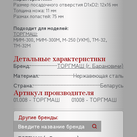
Размер посадочного отверстия D1xD2: 12х16 мм
Толщина ножа: 11 мм
Размах лопастей: 75 мм
Подходит для моделей:
ТОРГМАШ:
МИМ-300, МИМ-300М, М-250 (УКМ), ТМ-32,
ТМ-32М
Детальные характеристики
Бренд:
ТОРГМАШ (г. Барановичи)
Материал:
Нержавеющая сталь
Страна:
Беларусь
Артикул производителя
01.008 - ТОРГМАШ
01008 - ТОРГМАШ
Другие бренды: