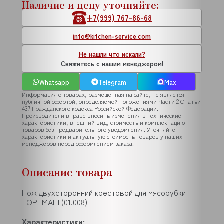
Наличие и цену уточняйте:
+7(999) 767-86-68
info@kitchen-service.com
Не нашли что искали?
Свяжитесь с нашим менеджером!
Whatsapp
Telegram
Max
Информация о товарах, размещенная на сайте, не является
публичной офертой, определяемой положениями Части 2 Статьи
437 Гражданского кодекса Российской Федерации.
Производители вправе вносить изменения в технические
характеристики, внешний вид, стоимость и комплектацию
товаров без предварительного уведомления. Уточняйте
характеристики и актуальную стоимость товаров у наших
менеджеров перед оформлением заказа.
Описание товара
Нож двухсторонний крестовой для мясорубки
ТОРГМАШ (01.008)
Характеристики: