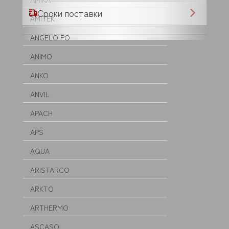
Сроки поставки
AMITEK
ANGELO PO
ANIMO
ANKO
ANVIL
APACH
APS
AQUA
ARISTARCO
ARKTO
ARTHERMO
ASCASO