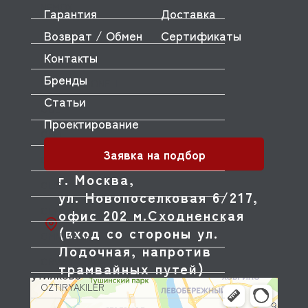
NEMOX
Гарантия
Доставка
NOPEIN
Возврат / Обмен
Сертификаты
Контакты
NTF
Бренды
NUOVA SIMONELLI
Статьи
ODE
Проектирование
OEM
Заявка на подбор
OLAB
г. Москва,
OLIS
ул. Новопоселковая 6/217,
OLYMPIA
офис 202 м.Сходненская
(вход со стороны ул.
OMNIWASH
Лодочная, напротив
ORVED
трамвайных путей)
OZTIRYAKILER