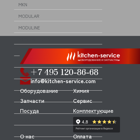
MKN
MODULAR
MODULINE
MONDIAL FORNI
MONO
MONOLITH
+7 495 120-86-68
MORELLO FORNI
info@kitchen-service.com
MORETTI
Оборудование
Химия
MORICE
Запчасти
Сервис
MULLER
Посуда
Комплектующие
MUSSO
MVQ
О нас
Оплата