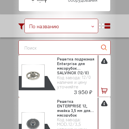
По названию
Решетка подрезная
Enterprise для
мясорубок
SALVINOX (12/0)
12/0
Код завода:
наличие и цену
уточняйте
3 950 ₽
Решетка
ENTERPRISE 12,
ячейка 3,5 мм для
мясорубок
Код завода:
SALVINOX
MOD.12/3,5
наличие и цену