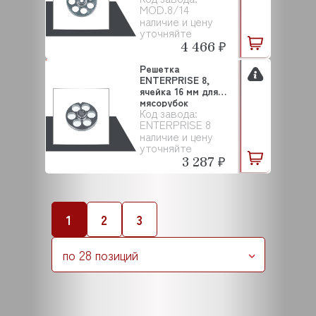
MOD.8/14
наличие и цену
уточняйте
4 466 ₽
Решетка
ENTERPRISE 8,
ячейка 16 мм для
мясорубок
Код завода:
SALVINOX
ENTERPRISE 8
наличие и цену
уточняйте
3 287 ₽
1
2
3
по 28 позиций