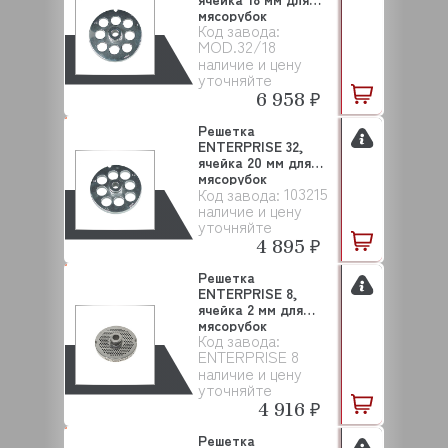
мясорубок
Код завода:
SALVINOX
MOD.32/18
наличие и цену
уточняйте
6 958 ₽
Решетка
ENTERPRISE 32,
ячейка 20 мм для
мясорубок
103215
Код завода:
SALVINOX (10321...
наличие и цену
уточняйте
4 895 ₽
Решетка
ENTERPRISE 8,
ячейка 2 мм для
мясорубок
Код завода:
SALVINOX
ENTERPRISE 8
наличие и цену
уточняйте
4 916 ₽
Решетка