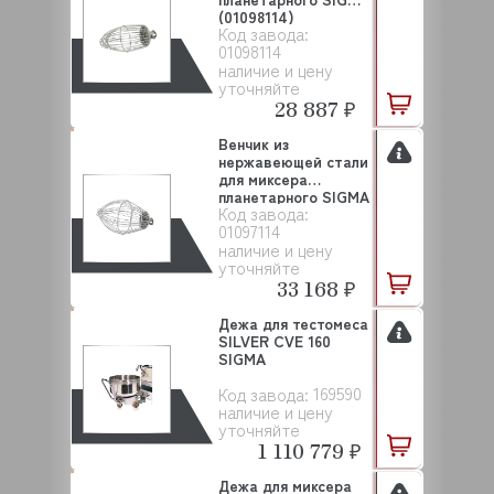
(01098114)
Код завода:
01098114
наличие и цену
уточняйте
28 887 ₽
Венчик из
нержавеющей стали
для миксера
планетарного SIGMA
Код завода:
(01097...
01097114
наличие и цену
уточняйте
33 168 ₽
Дежа для тестомеса
SILVER CVE 160
SIGMA
169590
Код завода:
наличие и цену
уточняйте
1 110 779 ₽
Дежа для миксера