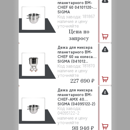
планетарного BM-
CHEF 60 04101120-1
SIGMA
181867
Код завода:
наличие и цену
уточняйте
Цена по
запросу
Дежа для миксера
планетарного BM-
CHEF 60 на колесах
SIGMA (041012...
181870
Код завода:
наличие и цену
уточняйте
227 690 ₽
Дежа для миксера
планетарного BM-
CHEF-AMX 40
SIGMA (04095122-2)
Код завода:
04095122-2
наличие и цену
уточняйте
98 946 ₽