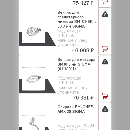
75 327 ₽
Венчик для
планетарного
миксера BM-CHEF
60 3 мм SIGMA
Код завода:
(01101058)
01101058
наличие и цену
уточняйте
46 008 ₽
Венчик для миксера
BM30 3 мм SIGMA
(01161011)
Код завода:
01161011
наличие и цену
уточняйте
70 381 ₽
Спираль BM-CHEF-
AMX 30 SIGMA
A9084
Код завода:
наличие и цену