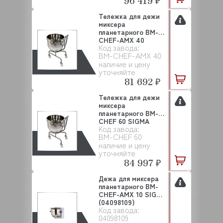
96 419 ₽
Тележка для дежи
миксера
планетарного BM-
CHEF-AMX 40
Код завода:
SIGMA
BM-CHEF-AMX 40
наличие и цену
уточняйте
81 692 ₽
Тележка для дежи
миксера
планетарного BM-
CHEF 60 SIGMA
Код завода:
BM-CHEF 60
наличие и цену
уточняйте
84 997 ₽
Дежа для миксера
планетарного BM-
CHEF-AMX 10 SIGMA
(04098109)
Код завода:
04098109