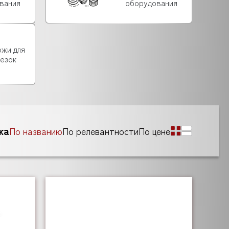
вания
оборудования
ожи для
езок
ка
По названию
По релевантности
По цене