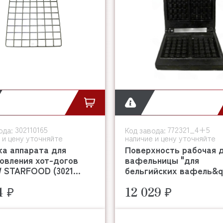
302110165
772321_4+5
ода:
Код завода:
 и цену уточняйте
наличие и цену уточняйте
ка аппарата для
Поверхность рабочая 
овления хот-догов
вафельницы "для
 STARFOOD (3021...
бельгийских вафель&q.
4 ₽
12 029 ₽