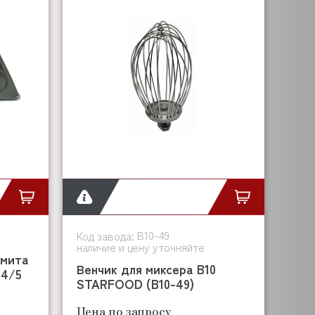
B10-49
Код завода:
наличие и цену уточняйте
рмита
Венчик для миксера B10
 4/5
STARFOOD (B10-49)
Цена по запросу