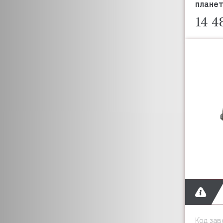
плане
GICO
14 4
GIORIK
GRILL MASTER
HALLDE
HAMILTON BEACH
HD&TEK
HENDI
FOODATLAS
HICOLD (ХАЙКОЛД)
HOBART
HORECA-SELECT
HOSHIZAKI
HURAKAN
Garcia de Pou
IMPERIA
INDOKOR
INOXMACEL
Код зав