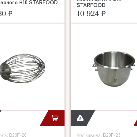
тарного В10 STARFOOD
STARFOOD
80 ₽
10 924 ₽
B20F-20
B20F-23
ода:
Код завода: