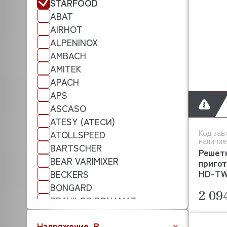
STARFOOD
ABAT
AIRHOT
ALPENINOX
AMBACH
AMITEK
APACH
APS
ASCASO
ATESY (АТЕСИ)
Код зав
ATOLLSPEED
наличие
BARTSCHER
Решет
BEAR VARIMIXER
пригот
HD-TW
BECKERS
BONGARD
2 09
BRAVILOR BONAMAT
BREMA
Напряжение, В
CAMBRO