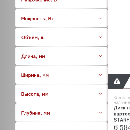
CELME
CHAMPION
Мощность, Вт
COMENDA
CONVOTHERM
Объем, л.
CONVITO
DITO SAMA
DYNAMIC
Длина, мм
CRAZY PAN
ECOLUN
Ширина, мм
EKSI
ENIGMA
DANLER
Высота, мм
Код зав
ELECTROLUX (ZANUSSI)
наличие
ELETTROBAR
Диск 
Глубина, мм
EMMEPI
карто
STARF
EVEREST
6 58
EQTA