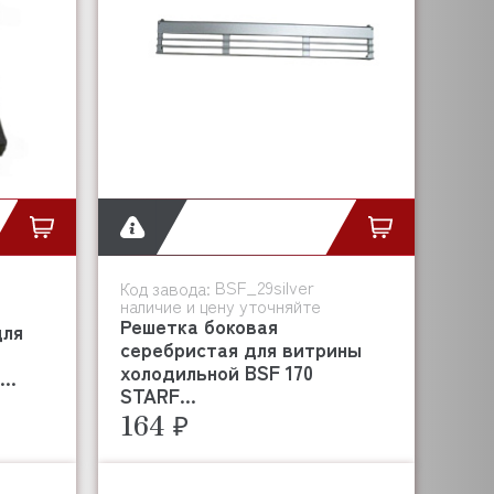
BSF_29silver
Код завода:
наличие и цену уточняйте
Решетка боковая
для
серебристая для витрины
холодильной BSF 170
..
STARF...
164 ₽