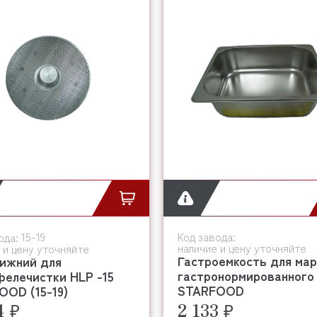
15-19
Код завода:
ода:
наличие и цену уточняйте
 и цену уточняйте
Гастроемкость для ма
нижний для
гастронормированного
фелечистки HLP -15
STARFOOD
OOD (15-19)
4 ₽
2 133 ₽