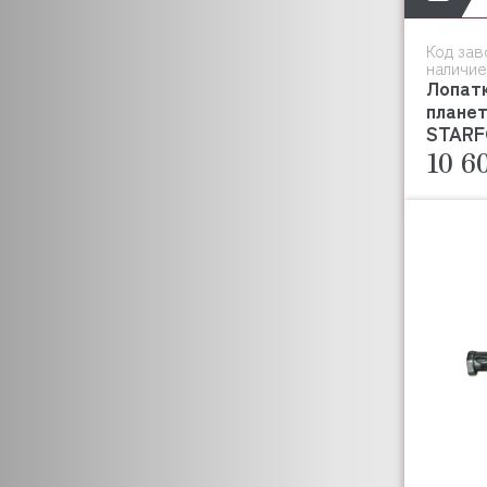
ICB TECNOLOGIE S.R.L.
LF
Код зав
LILOMA
наличие
LOTUS
Лопат
планет
LUXSTAHL
STARF
MACAP
10 6
MEC
METOS
MERRYCHEF
MIWE
MKN
MODULAR
JIPA
JIWINS
MVQ
NTF
NOPEIN
NORMA