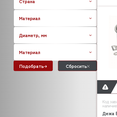
Страна
DISTFORM
FAGOR
Материал
FAMA
FEUMA
FIMAR
Диаметр, мм
FRI FRI
GAM
Материал
GASTROMIX
GASTROTOP
Подобрать
Сбросить
EMPERO
GASTRORAG
EMILE HENRY
GEMLUX
EURAST
GEV
Код зав
наличие
GGF
Дежа B
GIERRE