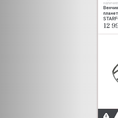
ITALFROST (Италфрост)
наличие
Венчик
ITERMA (ИТЕРМА)
планет
ITPIZZA
STARF
JAC
12 9
JAU
JEJU
JOSPER
JUNO
KENWOOD
KITCHENAID
KOCATEQ
KOGAST(KOVINASTROJ)
KROMO
KT
LAME ITALIA
HUALIAN (HMR)
I PLATE