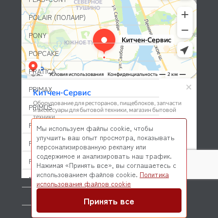
POLAIR (ПОЛАИР)
PONY
POPCAKE
PRATICA
PRIMAX
PRIMUS
PRISMAFOOD
Мы используем файлы cookie, чтобы
улучшить ваш опыт просмотра, показывать
PROBAR
персонализированную рекламу или
содержимое и анализировать наш трафик.
PRODIGY
Нажимая «Принять все», вы соглашаетесь с
использованием файлов cookie.
Политика
PROFESSIONAL SPARES
© 2026 Kitchen-Service.com Интернет-магазин запчастей
использования файлов cookie
и оборудования профессиональной кухни
Договор оферты
Политика конфиденциальности
PROHOTEL
Принять все
PROXIMA (DR COFFEE)