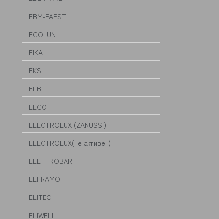
EBM-PAPST
ECOLUN
EIKA
EKSI
ELBI
ELCO
ELECTROLUX (ZANUSSI)
ELECTROLUX(не активен)
ELETTROBAR
ELFRAMO
ELITECH
ELIWELL