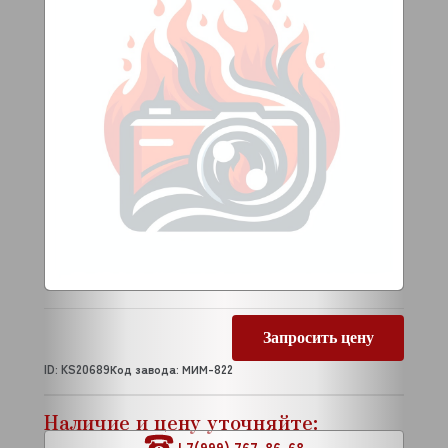
Запросить цену
ID: KS20689
Код завода: МИМ-822
Наличие и цену уточняйте:
+7(999) 767-86-68