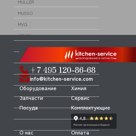
MULLER
MUSSO
MVQ
NEMOX
NOPEIN
NTF
+7 495 120-86-68
NUOVA SIMONELLI
info@kitchen-service.com
ODE
Оборудование
Химия
OEM
Запчасти
Сервис
OLAB
Посуда
Комплектующие
OLIS
OLYMPIA
О нас
Оплата