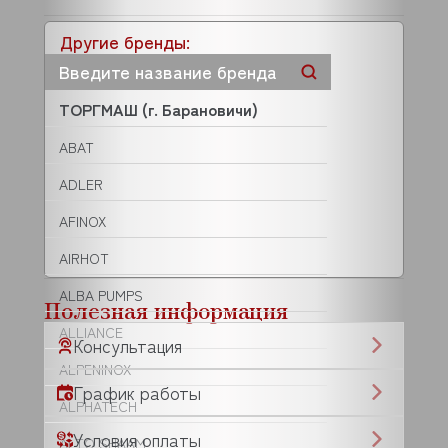
Другие бренды:
ТОРГМАШ (г. Барановичи)
ABAT
ADLER
AFINOX
AIRHOT
ALBA PUMPS
Полезная информация
ALLIANCE
Консультация
ALPENINOX
График работы
ALPHATECH
Условия оплаты
ALTO SHAAM