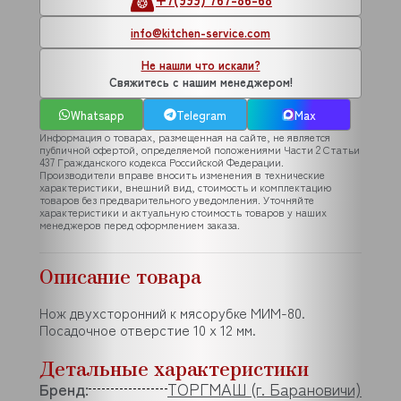
info@kitchen-service.com
Не нашли что искали?
Свяжитесь с нашим менеджером!
Whatsapp
Telegram
Max
Информация о товарах, размещенная на сайте, не является
публичной офертой, определяемой положениями Части 2 Статьи
437 Гражданского кодекса Российской Федерации.
Производители вправе вносить изменения в технические
характеристики, внешний вид, стоимость и комплектацию
товаров без предварительного уведомления. Уточняйте
характеристики и актуальную стоимость товаров у наших
менеджеров перед оформлением заказа.
Описание товара
Нож двухсторонний к мясорубке МИМ-80.
Посадочное отверстие 10 x 12 мм.
Детальные характеристики
Бренд:
ТОРГМАШ (г. Барановичи)