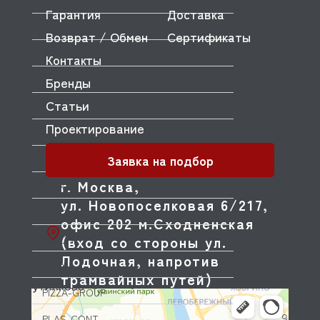
OMNIWASH
Гарантия
Доставка
ORVED
Возврат / Обмен
Сертификаты
OZTIRYAKILER
Контакты
Бренды
P.L. Proff Cuisine
Статьи
PACKVAC
Проектирование
PACOJET
Заявка на подбор
PANERO
г. Москва,
PARKER
ул. Новопоселковая 6/217,
PASQUINI
офис 202 м.Сходненская
(вход со стороны ул.
PAVONI
Лодочная, напротив
PIRON
трамвайных путей)
PIZZA-GROUP
PLAS-CONT