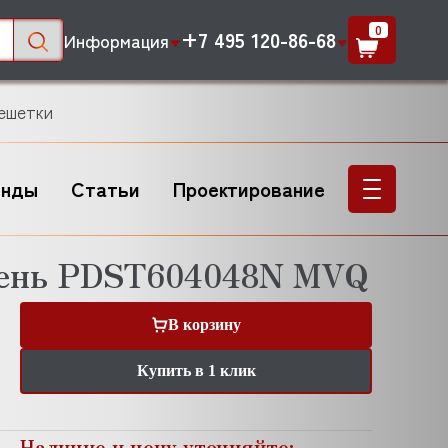
0
+7 495 120-86-68
Информация
ешетки
енды
Статьи
Проектирование
вень PDST604048N MVQ
В корзину
Купить в 1 клик
Наличие и цену уточняйте: