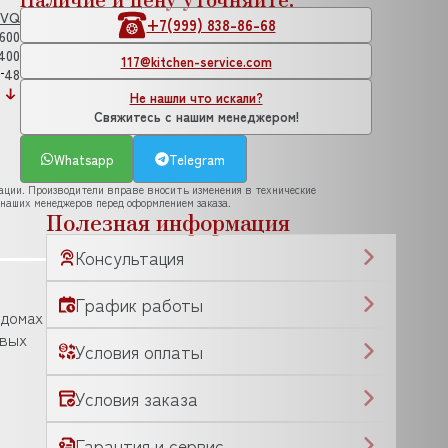
VQ
+7(999) 838-86-68
600
400
117@kitchen-service.com
48
Не нашли что искали?
Свяжитесь с нашим менеджером!
Whatsapp
Telegram
рации. Производители вправе вносить изменения в технические
 наших менеджеров перед оформлением заказа.
Полезная информация
Консультация
График работы
 домах
овых
Условия оплаты
Условия заказа
Гарантия и сервис