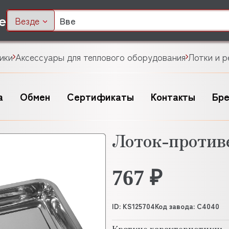
Везде
ики
Аксессуары для теплового оборудования
Лотки и р
а
Обмен
Сертификаты
Контакты
Бр
Лоток-проти
767 ₽
ID: KS125704
Код завода: C4040
Краткие характеристики: