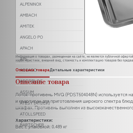
ALPENINOX
AMBACH
AMITEK
ANGELO PO
APACH
Информация о товарах, размещенная на сайте, не является публичной офертой
APS
характеристики, внешний вид, стоимость и комплектацию товаров без предва
Описание товара
Детальные характеристики
ASCASO
Описание товара
ASCOBLOC
ASSUM
Лоток-противень MVQ (PDST604048N) используется на 
и квартирах для приготовления широкого спектра блю
ATESY (АТЕСИ)
шкафах. Противень выполнен из высококачественного 
ATOLLSPEED
Характеристики:
BARTSCHER
Вес с упаковкой: 0.489 кг