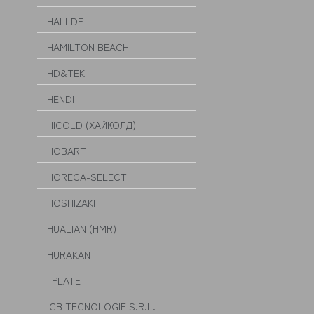
HALLDE
HAMILTON BEACH
HD&TEK
HENDI
HICOLD (ХАЙКОЛД)
HOBART
HORECA-SELECT
HOSHIZAKI
HUALIAN (HMR)
HURAKAN
I PLATE
ICB TECNOLOGIE S.R.L.