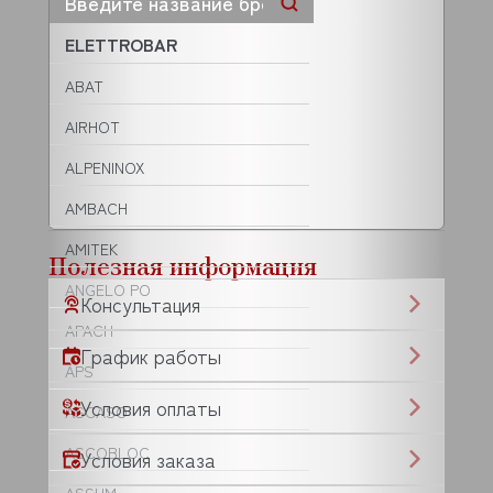
ELETTROBAR
ABAT
AIRHOT
ALPENINOX
AMBACH
AMITEK
Полезная информация
ANGELO PO
Консультация
APACH
График работы
APS
Условия оплаты
ASCASO
ASCOBLOC
Условия заказа