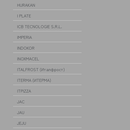
HURAKAN
I PLATE
ICB TECNOLOGIE S.R.L.
IMPERIA
INDOKOR
INOXMACEL
ITALFROST (Италфрост)
ITERMA (ИТЕРМА)
ITPIZZA
JAC
JAU
JEJU