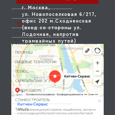
ZANUSSI (не активен)
г. Москва,
ул. Новопоселковая 6/217,
АМЕТ
офис 202 м.Сходненская
ВИСТЕКС
(вход со стороны ул.
Лодочная, напротив
ВОСХОД
трамвайных путей)
ВУЛКАН
ПЕНЗМАШ
ПИЩЕВЫЕ ТЕХНОЛОГИИ
ПОЛЮС
САРАПУЛЬСКИЙ ЭГЗ
СИКОМ (SIKOM)
СТАНКОСТРОИТЕЛЬ
ТАРА.РУ