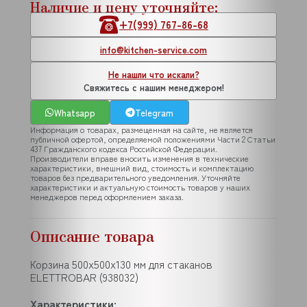
Наличие и цену уточняйте:
+7(999) 767-86-68
info@kitchen-service.com
Не нашли что искали?
Свяжитесь с нашим менеджером!
Whatsapp
Telegram
Информация о товарах, размещенная на сайте, не является
публичной офертой, определяемой положениями Части 2 Статьи
437 Гражданского кодекса Российской Федерации.
Производители вправе вносить изменения в технические
характеристики, внешний вид, стоимость и комплектацию
товаров без предварительного уведомления. Уточняйте
характеристики и актуальную стоимость товаров у наших
менеджеров перед оформлением заказа.
Описание товара
Корзина 500x500x130 мм для стаканов
ELETTROBAR (938032)
Характеристики: