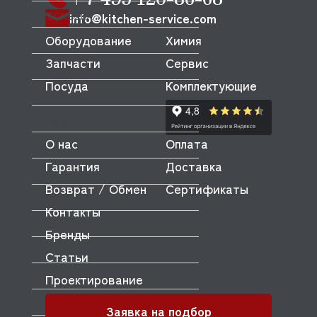
TECNOEKA
info@kitchen-service.com
Оборудование
Химия
TECNOINOX
Запчасти
Сервис
TRIBECA
Посуда
Комплектующие
TSM
UNOX
О нас
Оплата
VIATTO
Гарантия
Доставка
VOLDONE
Возврат / Обмен
Сертификаты
VOLLRATH
Контакты
VORTMAX
Бренды
WLBAKE
Статьи
Проектирование
XINXIN
ZANOLLI
Заявка на подбор