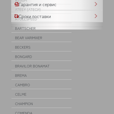
ASSUM
Гарантия и сервис
ATESY (АТЕСИ)
Сроки поставки
ATOLLSPEED
BARTSCHER
BEAR VARIMIXER
BECKERS
BONGARD
BRAVILOR BONAMAT
BREMA
CAMBRO
CELME
CHAMPION
COMENDA