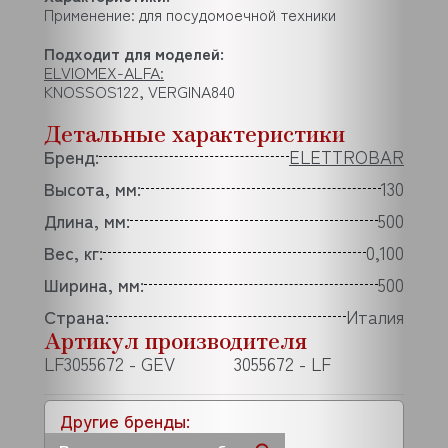
Применение: для посудомоечной техники
Подходит для моделей:
ELVIOMEX-ALFA:
KNOSSOS122, VERGINA840
Детальные характеристики
Бренд:
ELETTROBAR
Высота, мм:
130
Длина, мм:
500
Вес, кг:
0,100
Ширина, мм:
500
Страна:
Италия
Артикул производителя
LF3055672 - GEV
3055672 - LF
Другие бренды: