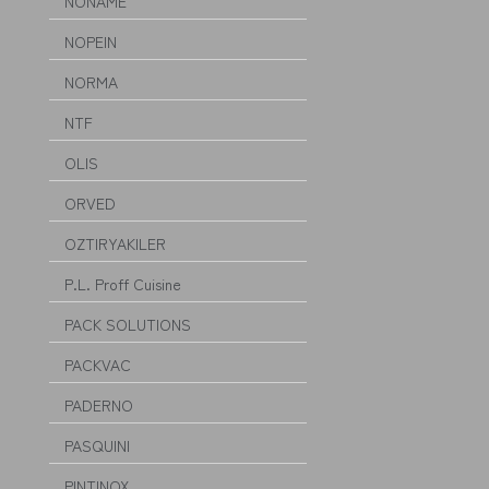
NONAME
NOPEIN
NORMA
NTF
OLIS
ORVED
OZTIRYAKILER
P.L. Proff Cuisine
PACK SOLUTIONS
PACKVAC
PADERNO
PASQUINI
PINTINOX