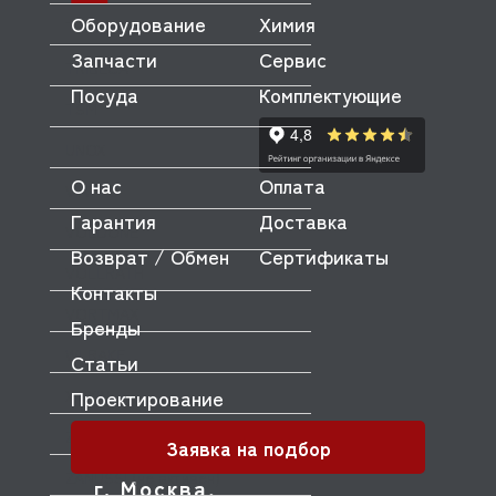
Оборудование
Химия
TECNOINOX
Запчасти
Сервис
TRIBECA
Посуда
Комплектующие
TSM
UNOX
О нас
Оплата
VIATTO
Гарантия
Доставка
VOLDONE
Возврат / Обмен
Сертификаты
VOLLRATH
Контакты
VORTMAX
Бренды
WLBAKE
Статьи
Проектирование
XINXIN
ZANOLLI
Заявка на подбор
ZANUSSI (не активен)
г. Москва,