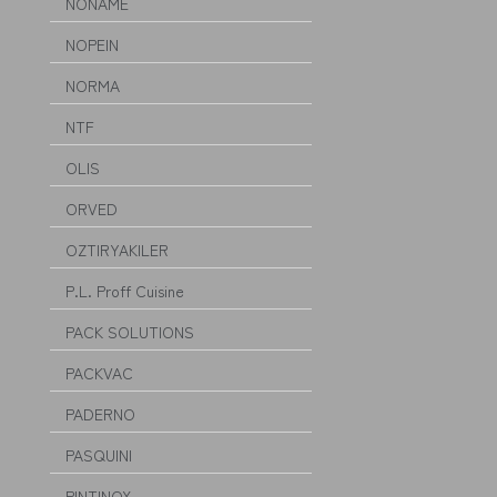
NONAME
NOPEIN
NORMA
NTF
OLIS
ORVED
OZTIRYAKILER
P.L. Proff Cuisine
PACK SOLUTIONS
PACKVAC
PADERNO
PASQUINI
PINTINOX