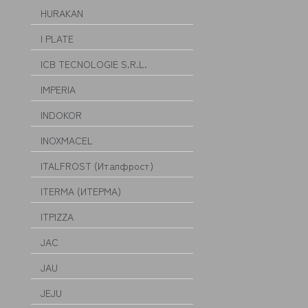
HURAKAN
I PLATE
ICB TECNOLOGIE S.R.L.
IMPERIA
INDOKOR
INOXMACEL
ITALFROST (Италфрост)
ITERMA (ИТЕРМА)
ITPIZZA
JAC
JAU
JEJU