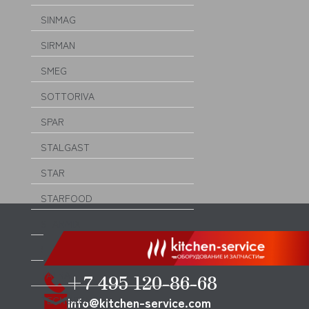
SINMAG
SIRMAN
SMEG
SOTTORIVA
SPAR
STALGAST
STAR
STARFOOD
STARMIX
SVEBA DAHLEN
TATRA
+7 495 120-86-68
TECNOEKA
info@kitchen-service.com