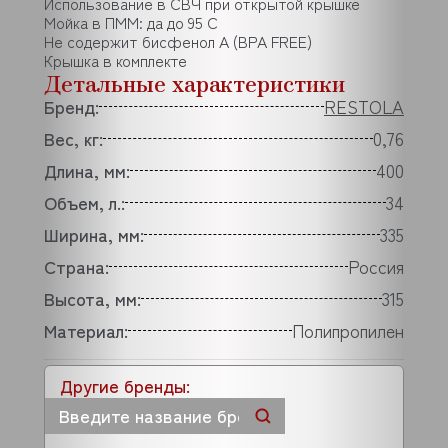
Использование в СВЧ при открытой крышке
Мойка в ПММ: да до 95 С
Не содержит бисфенол А (BPA FREE)
Крышка в комплекте
Детальные характеристики
Бренд:
RESTOLA
Вес, кг:
0,76
Длина, мм:
400
Объем, л.:
34
Ширина, мм:
335
Страна:
Россия
Высота, мм:
315
Материал:
Полипропилен
Другие бренды: