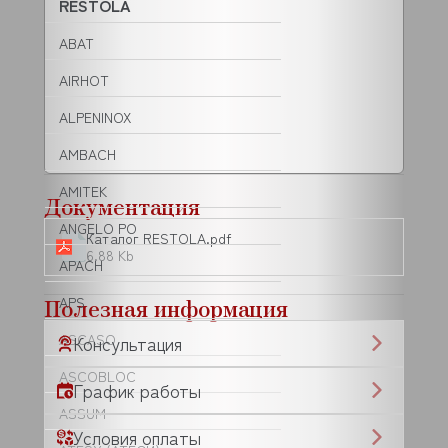
RESTOLA
ABAT
AIRHOT
ALPENINOX
AMBACH
AMITEK
Документация
ANGELO PO
Каталог RESTOLA.pdf
6.88 Kb
APACH
Полезная информация
APS
ASCASO
Консультация
ASCOBLOC
График работы
ASSUM
Условия оплаты