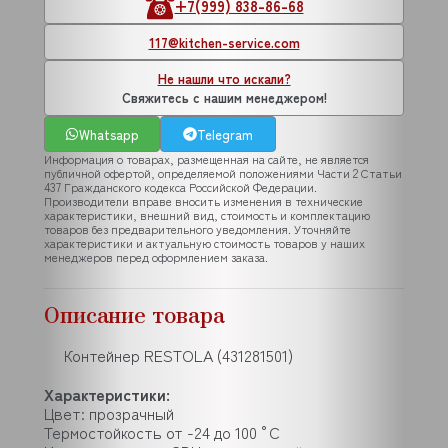
+7(999) 838-86-68
117@kitchen-service.com
Не нашли что искали?
Свяжитесь с нашим менеджером!
Whatsapp
Telegram
Информация о товарах, размещенная на сайте, не является
публичной офертой, определяемой положениями Части 2 Статьи
437 Гражданского кодекса Российской Федерации.
Производители вправе вносить изменения в технические
характеристики, внешний вид, стоимость и комплектацию
товаров без предварительного уведомления. Уточняйте
характеристики и актуальную стоимость товаров у наших
менеджеров перед оформлением заказа.
Описание товара
Контейнер RESTOLA (431281501)
Характеристики:
Цвет: прозрачный
Термостойкость от -24 до 100 °С