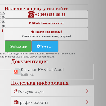
Наличие и цену уточняйте:
OLA
+7(999) 838-86-68
325
265
117@kitchen-service.com
0,28
Не нашли что искали?
Свяжитесь с нашим менеджером!
Whatsapp
Telegram
рации. Производители вправе вносить изменения в технические
 наших менеджеров перед оформлением заказа.
Документация
Каталог RESTOLA.pdf
6.88 Kb
Полезная информация
Консультация
График работы