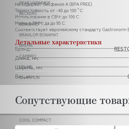
BEAR VARIMIXER
Не содержит бисфенол А (BPA FREE)
Термостойкость от -40 до 100 °С
BECKERS
Использование в СВЧ: до 100 С
Мойка в ПММ: да до 95 С
BONGARD
Соответствует европейскому стандарту Gastronorm E
BRAVILOR BONAMAT
Детальные характеристики
BREMA
Бренд:
REST
CAMBRO
Длина, мм:
Ширина, мм:
CELME
Вес, кг:
CHAMPION
COMENDA
Сопутствующие това
CONVITO
CONVOTHERM
COOL COMPACT