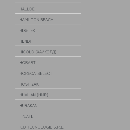
HALLDE
HAMILTON BEACH
HD&TEK
HENDI
HICOLD (ХАЙКОЛД)
HOBART
HORECA-SELECT
HOSHIZAKI
HUALIAN (HMR)
HURAKAN
I PLATE
ICB TECNOLOGIE S.R.L.