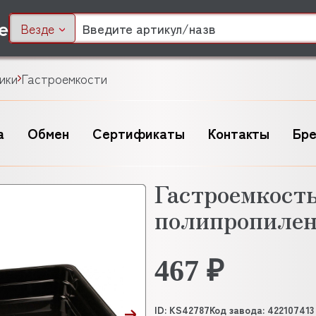
Везде
ики
Гастроемкости
а
Обмен
Сертификаты
Контакты
Бр
Гастроемкост
полипропилен
467 ₽
ID: KS42787
Код завода: 422107413