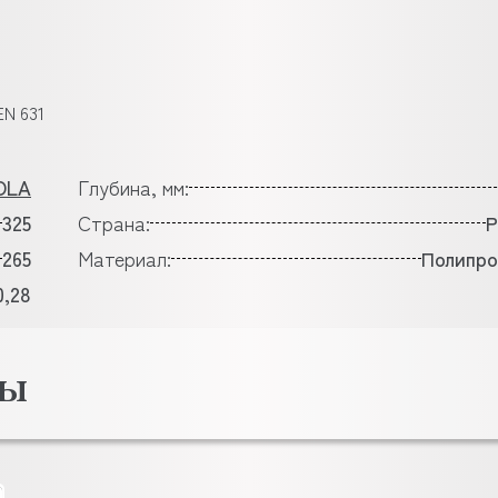
N 631
OLA
Глубина, мм:
325
Страна:
Р
265
Материал:
Полипро
0,28
ры