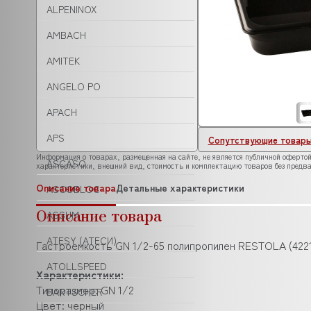
ALPENINOX
AMBACH
AMITEK
ANGELO PO
APACH
APS
Сопутствующие товар
Информация о товарах, размещенная на сайте, не является публичной офертой
ASCASO
характеристики, внешний вид, стоимость и комплектацию товаров без предва
Описание товара
Детальные характеристики
ASCOBLOC
Описание товара
ASSUM
ATESY (АТЕСИ)
Гастроемкость GN 1/2-65 полипропилен RESTOLA (4221
ATOLLSPEED
Характеристики:
Типоразмер: GN 1/2
BARTSCHER
Цвет: черный