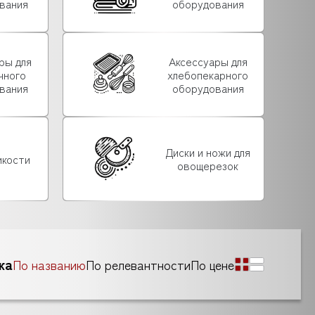
вания
оборудования
ры для
Аксессуары для
чного
хлебопекарного
вания
оборудования
Диски и ножи для
мкости
овощерезок
ка
По названию
По релевантности
По цене