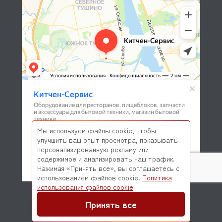
Мы используем файлы cookie, чтобы
улучшить ваш опыт просмотра, показывать
персонализированную рекламу или
содержимое и анализировать наш трафик.
Нажимая «Принять все», вы соглашаетесь с
использованием файлов cookie.
Политика
© 2026 Kitchen-Service.com Интернет-магазин запчастей
использования файлов cookie
и оборудования профессиональной кухни
Договор оферты
Политика конфиденциальности
Принять все